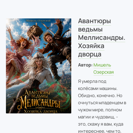
Авантюры
ведьмы
Меллисандры.
Хозяйка
дворца
Автор:
Мишель
Озерская
Я умерла под
колёсами машины.
Обидно, конечно. Но
очнуться младенцем в
чужом мире, полном
магии и чудовищ, -
это, скажу я вам, куда
интереснее, чем то,