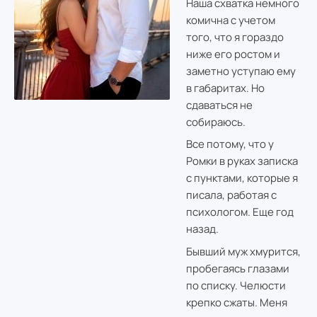
Наша схватка немного
комична с учетом
того, что я гораздо
ниже его ростом и
заметно уступаю ему
в габаритах. Но
сдаваться не
собираюсь.
Все потому, что у
Ромки в руках записка
с пунктами, которые я
писала, работая с
психологом. Еще год
назад.
Бывший муж хмурится,
пробегаясь глазами
по списку. Челюсти
крепко сжаты. Меня