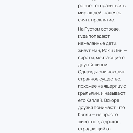
решает отправиться в
мир людей, надеясь
снять проклятие.
На Пустом острове,
куда попадают
нежеланные дети,
живут Нин, Рок и Лин —
сироты, мечтающие о
другой жизни.
Однажды они находят
странное существо,
похожее на ящерицу с
крыльями, и называют
его Каплей. Вскоре
друзья понимают, что
Капля — не просто
животное, а дракон,
страдающий от