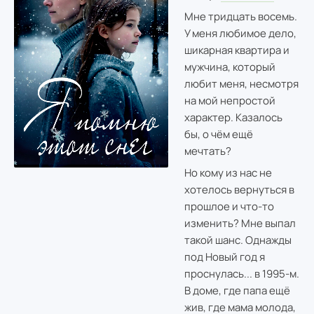
Мне тридцать восемь.
У меня любимое дело,
шикарная квартира и
мужчина, который
любит меня, несмотря
на мой непростой
характер. Казалось
бы, о чём ещё
мечтать?
Но кому из нас не
хотелось вернуться в
прошлое и что-то
изменить? Мне выпал
такой шанс. Однажды
под Новый год я
проснулась... в 1995-м.
В доме, где папа ещё
жив, где мама молода,