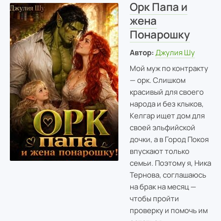
Орк Папа и
жена
Понарошку
Автор:
Джулия Шу
Мой муж по контракту
— орк. Слишком
красивый для своего
народа и без клыков,
Келгар ищет дом для
своей эльфийской
дочки, а в Город Покоя
впускают только
семьи. Поэтому я, Ника
Тернова, соглашаюсь
на брак на месяц —
чтобы пройти
проверку и помочь им