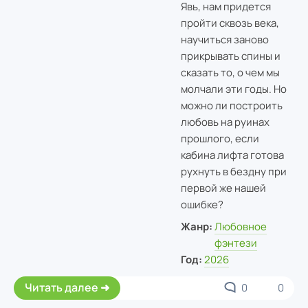
Явь, нам придется
пройти сквозь века,
научиться заново
прикрывать спины и
сказать то, о чем мы
молчали эти годы. Но
можно ли построить
любовь на руинах
прошлого, если
кабина лифта готова
рухнуть в бездну при
первой же нашей
ошибке?
Жанр:
Любовное
фэнтези
Год:
2026
Читать далее
0
0