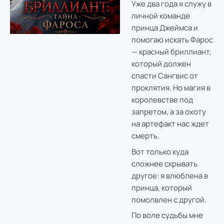
Уже два года я служу в
личной команде
принца Джеймса и
помогаю искать Фарос
— красный бриллиант,
который должен
спасти Сангвис от
проклятия. Но магия в
королевстве под
запретом, а за охоту
на артефакт нас ждет
смерть.
Вот только куда
сложнее скрывать
другое: я влюблена в
принца, который
помолвлен с другой.
По воле судьбы мне