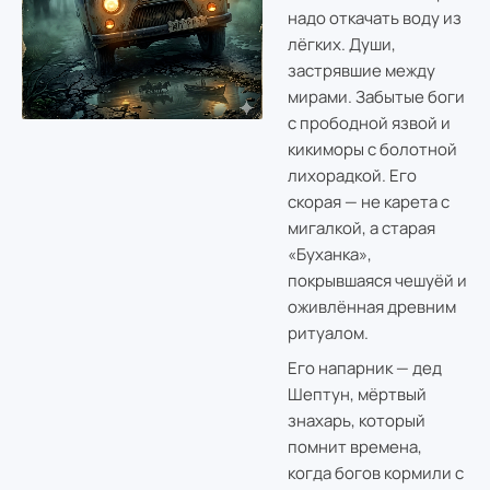
надо откачать воду из
лёгких. Души,
застрявшие между
мирами. Забытые боги
с прободной язвой и
кикиморы с болотной
лихорадкой. Его
скорая — не карета с
мигалкой, а старая
«Буханка»,
покрывшаяся чешуёй и
оживлённая древним
ритуалом.
Его напарник — дед
Шептун, мёртвый
знахарь, который
помнит времена,
когда богов кормили с