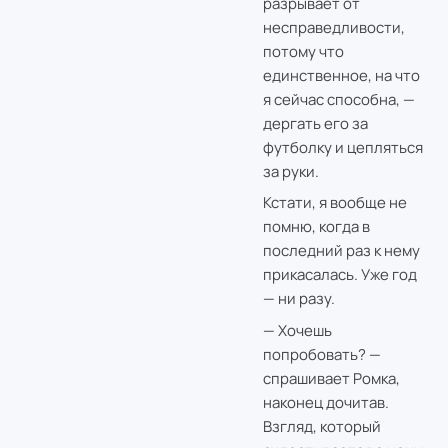
разрывает от
несправедливости,
потому что
единственное, на что
я сейчас способна, —
дергать его за
футболку и цепляться
за руки.
Кстати, я вообще не
помню, когда в
последний раз к нему
прикасалась. Уже год
— ни разу.
— Хочешь
попробовать? —
спрашивает Ромка,
наконец дочитав.
Взгляд, который