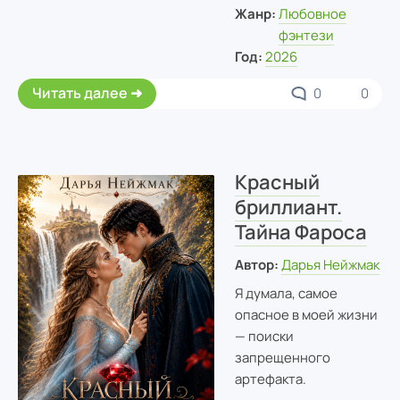
Жанр:
Любовное
фэнтези
Год:
2026
Читать далее
0
0
Красный
бриллиант.
Тайна Фароса
Автор:
Дарья Нейжмак
Я думала, самое
опасное в моей жизни
— поиски
запрещенного
артефакта.