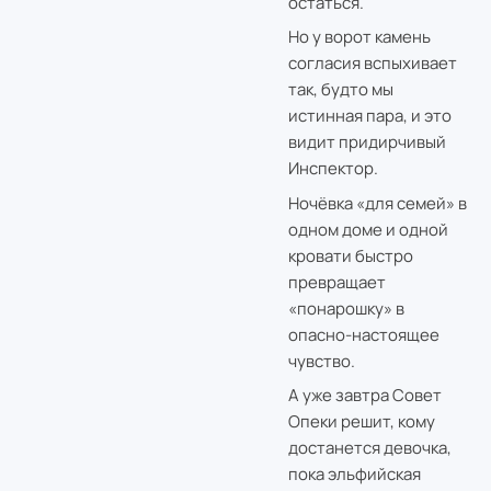
остаться.
Но у ворот камень
согласия вспыхивает
так, будто мы
истинная пара, и это
видит придирчивый
Инспектор.
Ночёвка «для семей» в
одном доме и одной
кровати быстро
превращает
«понарошку» в
опасно‑настоящее
чувство.
А уже завтра Совет
Опеки решит, кому
достанется девочка,
пока эльфийская