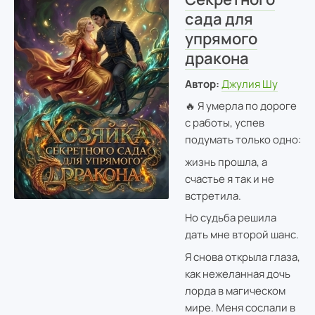
сада для
упрямого
дракона
Автор:
Джулия Шу
🔥 Я умерла по дороге
с работы, успев
подумать только одно:
жизнь прошла, а
счастье я так и не
встретила.
Но судьба решила
дать мне второй шанс.
Я снова открыла глаза,
как нежеланная дочь
лорда в магическом
мире. Меня сослали в