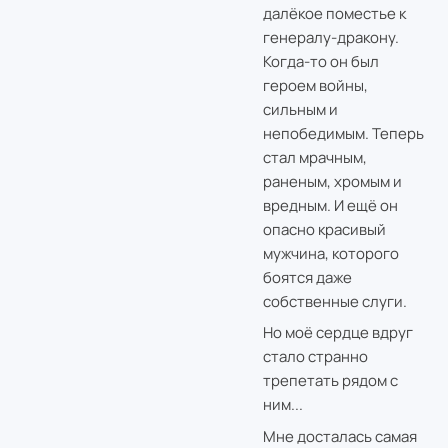
далёкое поместье к
генералу-дракону.
Когда-то он был
героем войны,
сильным и
непобедимым. Теперь
стал мрачным,
раненым, хромым и
вредным. И ещё он
опасно красивый
мужчина, которого
боятся даже
собственные слуги.
Но моё сердце вдруг
стало странно
трепетать рядом с
ним...
Мне досталась самая