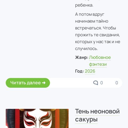
ребенка.
А потом вдруг
начинаем тайно
встречаться. Чтобы
прожить те свидания,
которых у нас так и не
случилось.
Жанр:
Любовное
фэнтези
Год:
2026
Читать далее
0
0
Тень неоновой
сакуры