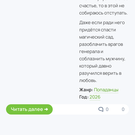
счастье, то в этой не
собираюсь отступать.
Даже если ради него
придётся спасти
магический сад,
разоблачить врагов
генерала и
соблазнить мужчину,
который давно
разучился верить в
любовь.
Жанр:
Попаданцы
Год:
2026
Читать далее
0
0