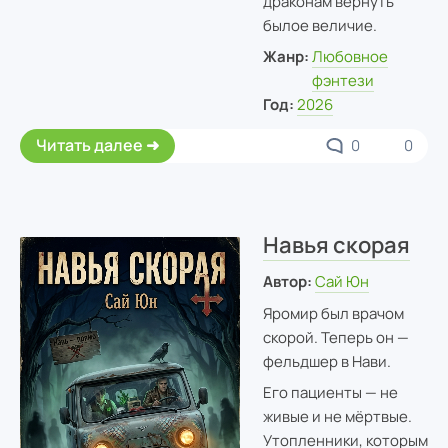
драконам вернуть
былое величие.
Жанр:
Любовное
фэнтези
Год:
2026
Читать далее
0
0
Навья скорая
Автор:
Сай Юн
Яромир был врачом
скорой. Теперь он —
фельдшер в Нави.
Его пациенты — не
живые и не мёртвые.
Утопленники, которым