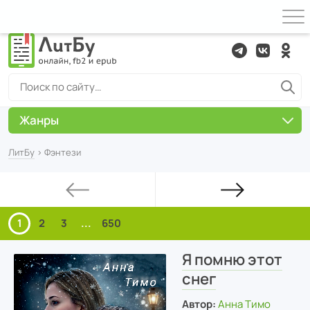
Жанры
ЛитБу
› Фэнтези
1
2
3
...
650
Я помню этот
снег
Автор:
Анна Тимо