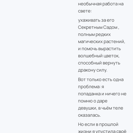
необычная работа на
свете:
ухаживать за его
Секретным Садом ,
полным редких
магических растений,
и помочь вырастить
волшебный цветок,
способный вернуть
дракону силу.
Вот только есть одна
проблема: я
попаданка и ничего не
помню о даре
девушки, в чьём теле
оказалась.
Но если в прошлой
жизни я упустила своё