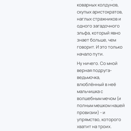
коварных колдунов,
скупых аристократов,
наглых стражников и
одного загадочного
эльфа, который явно
знает больше, чем
говорит. И это только
начало пути.
Ну ничего. Со мной
верная подруга-
ведьмочка,
влюблённый в неё
мальчишка с
волшебным мечом (и
полным мешком нашей
провизии) - и
упрямство, которого
хватит на троих.