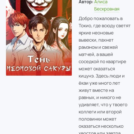
Автор:
Алиса
Бескровная
Добро пожаловать в
Токио, где всюду светят
яркие неоновые
вывески, пахнет
рамэном и свежей
матчей, а вашей
соседкой по квартире
может оказаться
кицунэ. Здесь люди и
ёкаи уже много лет
живут вместе на
равных, и никого не
удивляет, что у твоего
коллеги или второй
половинки может
оказаться несколько
хвостов или завтра