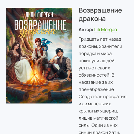
Возвращение
дракона
Автор:
Lili Morgan
Тридцать лет назад
драконы, хранители
порядка и мира,
покинули людей,
устав от своих
обязанностей. В
наказание за их
пренебрежение
Создатель превратил
их в маленьких
крылатых ящериц,
лишив магической
силы. Один из них,
синий дракон Хати,