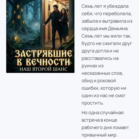
Семь лет я убеждала
себя, что переболела,
забыла и вытравила из
сердца имя Демьяна.
Семь лет мы жили так,
будто не сжигали друг
друга дотла и не
расставались на
руинах из
несказанных слов,
обид и роковой
ошибки, которую ни
один из нас не смог
простить.
Но одна случайная
встреча в конце
рабочего дня ломает
привычный мир.