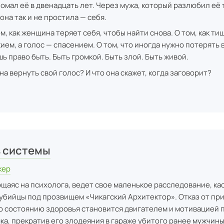
ломал её в двенадцать лет. Через мужа, который разлюбил её 
 она так и не простила — себя.
м, как женщина теряет себя, чтобы найти снова. О том, как ти
ием, а голос — спасением. О том, что иногда нужно потерять 
ь право быть. Быть громкой. Быть злой. Быть живой.
а вернуть свой голос? И что она скажет, когда заговорит?
ы
з системы
кер
щаяс на психолога, ведет свое маленькое расследование, к
убийцы под прозвищем «Чикагский Архитектор». Отказ от при
 состоянию здоровья становится двигателем и мотивацией 
ка, прекратив его злодеяния в гараже убитого ранее мужчины