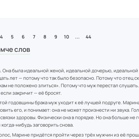
4
5
6
7
8
9
10
...
44
мче слов
. Она была идеальной женой, идеальной дочерью, идеальной
ать лет — потому что так было безопасно. Потому что отец ск
кам не положено злиться». Потому что муж перестал слушать.
 если закричит — её бросят.
той годовщины брака муж уходит к её лучшей подруге. Марин
овить его, и понимает: она не может произнести ни звука. Го
связки здоровы. Физически она в порядке. Но она больше не г
и когда-нибудь заговорить снова.
олос, Марине придётся пройти через трёх мужчин из её прош