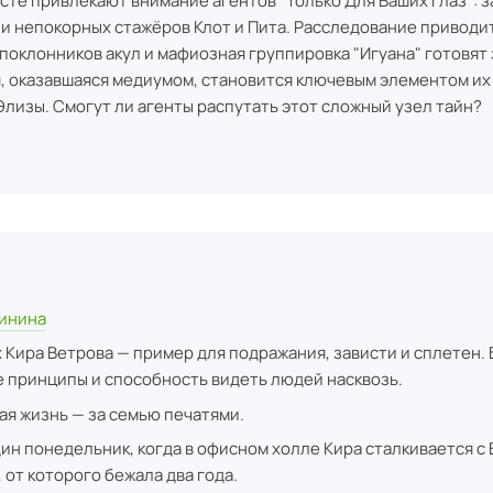
сте привлекают внимание агентов "Только Для Ваших Глаз": 
 и непокорных стажёров Клот и Пита. Расследование приводи
т поклонников акул и мафиозная группировка "Игуана" готовя
, оказавшаяся медиумом, становится ключевым элементом их
лизы. Смогут ли агенты распутать этот сложный узел тайн?
ы
инина
Кира Ветрова — пример для подражания, зависти и сплетен.
е принципы и способность видеть людей насквозь.
ая жизнь — за семью печатями.
дин понедельник, когда в офисном холле Кира сталкивается с
 от которого бежала два года.