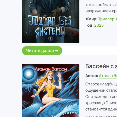
таки... поймать
напряжением сре
Жанр:
Триллер
Год:
2026
Читать далее
Бассейн с 
Автор:
Атаман В
Старое кладбище
ощущений сталк
Они находят гро
красавица Элиза
становится еди