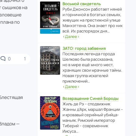
загадочного
Восьмой свидетель
т сыщиков на
Руби Джонсон рабо­тает няней
т зловещие
и горни­чной в богатых семьях,
живущих на прес­ти­жной улице
 плана по
Манх­эт­тена. Она знает про них
всё. Их распо­рядок дня…
‹
Далее
›
ЗАТО: город забвения
После­дняя легенда города
0
1
Шелково была расска­зана,
но в мире ещё много мест,
хранящих свои мрачные тайны.
Новая группа иска­телей
приключений…
‹
Далее
›
 Блестящая
Возвращение Синей Бороды
Жиль де Рэ – спод­ви­жник
Жанны д’Арк, маршал Франции –
и кровавый серийный убийца-
маньяк. Римский импе­ратор
 Владом —
Тиберий – совре­менник
Иисуса…