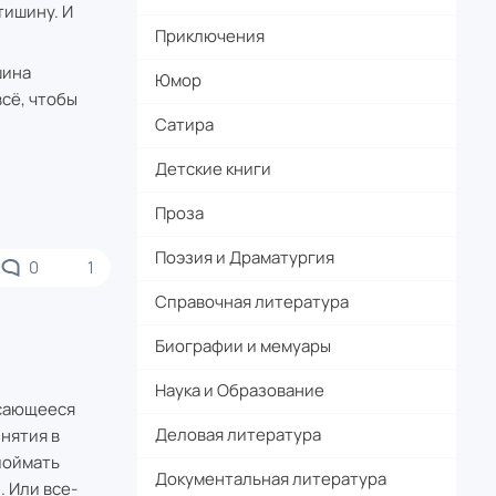
тишину. И
Приключения
шина
Юмор
всё, чтобы
Сатира
Детские книги
Проза
Поэзия и Драматургия
0
1
Справочная литература
Биографии и мемуары
Наука и Образование
асающееся
Деловая литература
нятия в
поймать
Документальная литература
. Или все-