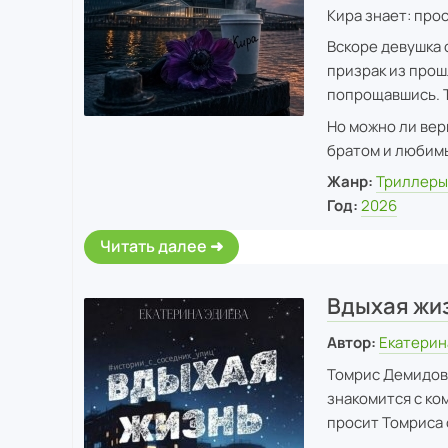
Кира знает: про
Вскоре девушка 
призрак из прош
попрощавшись. Т
Но можно ли вер
братом и любимы
Жанр:
Триллер
Год:
2026
Читать далее
Вдыхая жи
Автор:
Екатерин
Томрис Демидов 
знакомится с ко
просит Томриса 