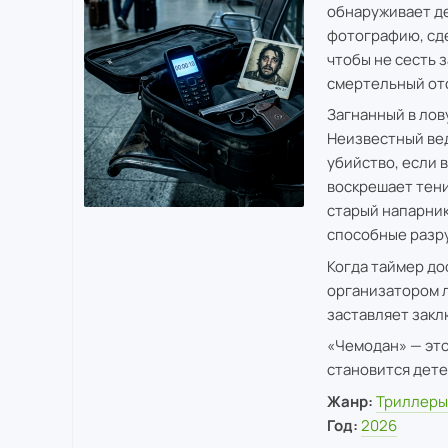
обнаруживает д
фотографию, сде
чтобы не сесть 
смертельный от
Загнанный в лов
Неизвестный вед
убийство, если 
воскрешает тени
старый напарник
способные разру
Когда таймер до
организатором л
заставляет закл
«Чемодан» — это
становится дете
Жанр:
Триллер
Год:
2026