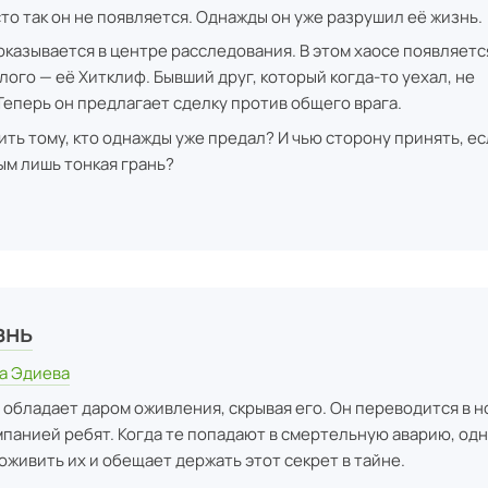
сто так он не появляется. Однажды он уже разрушил её жизнь.
оказывается в центре расследования. В этом хаосе появляетс
лого — её Хитклиф. Бывший друг, который когда-то уехал, не
еперь он предлагает сделку против общего врага.
ить тому, кто однажды уже предал? И чью сторону принять, е
м лишь тонкая грань?
ы
знь
а Эдиева
обладает даром оживления, скрывая его. Он переводится в но
мпанией ребят. Когда те попадают в смертельную аварию, од
оживить их и обещает держать этот секрет в тайне.