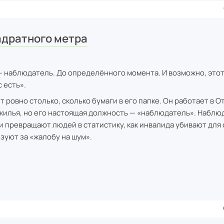
адратного метра
— наблюдатель. До определённого момента. И возможно, это
с есть».
 ровно столько, сколько бумаги в его папке. Он работает в О
илья, но его настоящая должность — «наблюдатель». Наблюд
и превращают людей в статистику, как инвалида убивают для о
зуют за «жалобу на шум».
ы