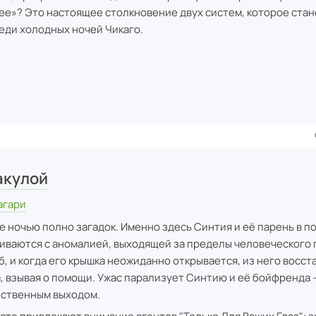
 «ee»? Это настоящее столкновение двух систем, которое ста
ди холодных ночей Чикаго.
ы
акулой
агари
 ночью полно загадок. Именно здесь Синтия и её парень в п
иваются с аномалией, выходящей за пределы человеческого 
б, и когда его крышка неожиданно открывается, из него восст
, взывая о помощи. Ужас парализует Синтию и её бойфренда 
нственным выходом.