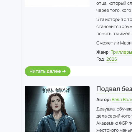
отца, который с
через того, кого
Эта история о то
становится оруж
понять: ты имееш
Сможет ли Марин
Жанр:
Триллер
Год:
2026
Читать далее
Подвал бе
Автор:
Вэлл Вол
Девушка, обучаю
дела серийного 
Академию ФБР по
жестокого манья