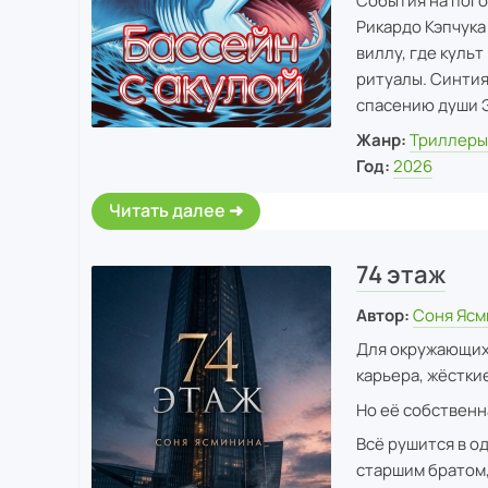
События на пого
Рикардо Кэпчука
виллу, где куль
ритуалы. Синтия
спасению души Э
Жанр:
Триллер
Год:
2026
Читать далее
74 этаж
Автор:
Соня Ясм
Для окружающих 
карьера, жёстки
Но её собственн
Всё рушится в о
старшим братом,