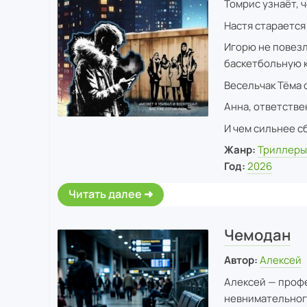
Томрис узнаёт, 
Настя старается
Игорю не повезл
баскетбольную 
Весельчак Тёма 
Анна, ответстве
И чем сильнее с
Жанр:
Триллер
Год:
2026
Читать далее
Чемодан
Автор:
Алексей
Алексей — профе
невнимательного