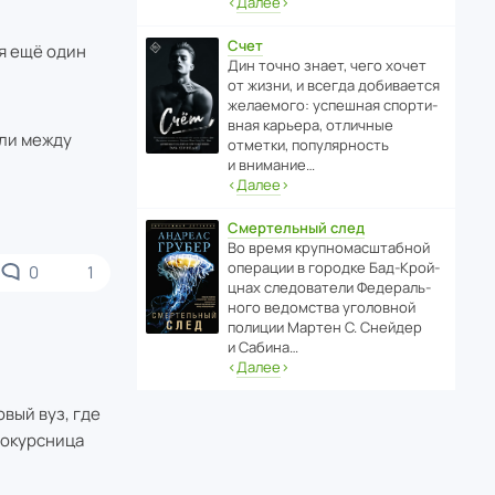
‹
Далее
›
Счет
я ещё один
Дин точно знает, чего хочет
от жизни, и всегда доби­ва­ется
жела­е­мого: успе­шная спор­ти­
вная карьера, отли­чные
сли между
отметки, попу­ля­р­ность
и внимание…
‹
Далее
›
Смертельный след
Во время круп­но­мас­ш­та­бной
операции в городке Бад‑Крой­
0
1
цнах следо­ва­тели Феде­раль­
ного ведомства уголо­вной
полиции Мартен С. Снейдер
и Сабина…
‹
Далее
›
вый вуз, где
нокурсница