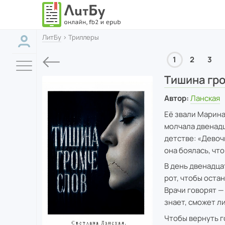
ЛитБу
› Триллеры
1
2
3
Тишина гро
Автор:
Ланская
Её звали Марина
молчала двенадц
детстве: «Девоч
она боялась, что
В день двенадца
рот, чтобы остан
Врачи говорят — 
знает, сможет л
Чтобы вернуть г