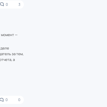
0
3
т момент —
тделе
атель за тем,
тчета, а
0
0