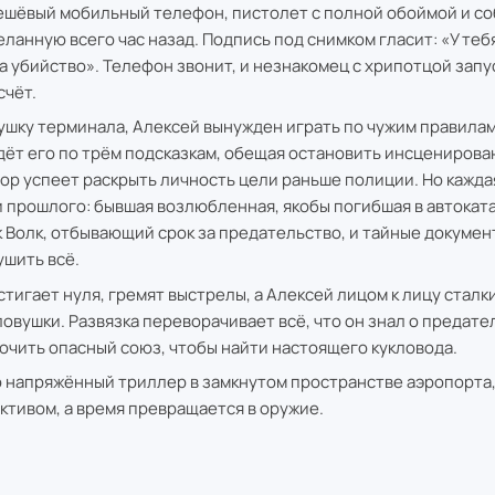
ешёвый мобильный телефон, пистолет с полной обоймой и с
ланную всего час назад. Подпись под снимком гласит: «У тебя
за убийство». Телефон звонит, и незнакомец с хрипотцой запу
счёт.
ушку терминала, Алексей вынужден играть по чужим правилам
ёт его по трём подсказкам, обещая остановить инсценирова
вор успеет раскрыть личность цели раньше полиции. Но кажда
 прошлого: бывшая возлюбленная, якобы погибшая в автокат
 Волк, отбывающий срок за предательство, и тайные докумен
шить всё.
стигает нуля, гремят выстрелы, а Алексей лицом к лицу сталк
овушки. Развязка переворачивает всё, что он знал о предател
ючить опасный союз, чтобы найти настоящего кукловода.
 напряжённый триллер в замкнутом пространстве аэропорта,
ктивом, а время превращается в оружие.
ы