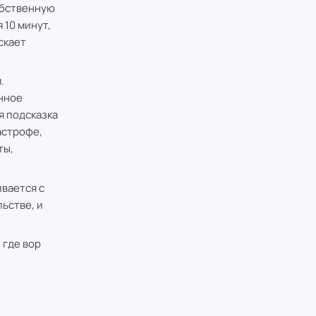
обственную
 10 минут,
скает
.
нное
я подсказка
астрофе,
ты,
ивается с
ьстве, и
 где вор