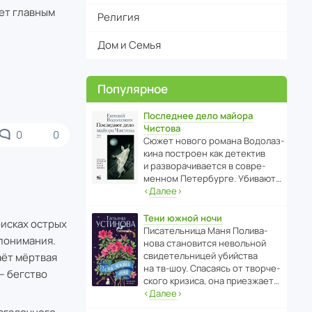
нет главным
Религия
Дом и Семья
Популярное
Последнее дело майора
Чистова
0
0
Сюжет нового романа Водо­ла­з­
кина пост­роен как дете­ктив
и разво­ра­чи­ва­ется в совре­
менном Пете­р­бурге. Убивают…
‹
Далее
›
Тени южной ночи
оисках острых
Писа­тель­ница Маня Поли­ва­
понимания.
нова стано­вится невольной
свиде­тель­ницей убийства
аёт мёртвая
на тв-шоу. Спасаясь от твор­че­
— бегство
с­кого кризиса, она приезжает…
‹
Далее
›