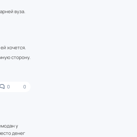
арней вуза.
 ей хочется.
мную сторону.
0
0
емодан у
место денег