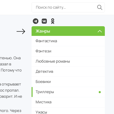
Жанры
Фантастика
Фэнтези
 тенью. Она
Любовные романы
азал в
 Потому что
Детектив
Боевики
а открывает
лос пропал.
Триллеры
оворит. И не
Мистика
лого. Через
Ужасы