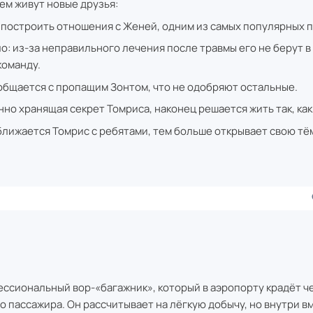
чем живут новые друзья:
 построить отношения с Женей, одним из самых популярных п
о: из-за неправильного лечения после травмы его не берут в
команду.
общается с пропащим Зонтом, что не одобряют остальные.
нно хранящая секрет Томриса, наконец решается жить так, как
ближается Томрис с ребятами, тем больше открывает свою тё
ы
ссиональный вор-«багажник», который в аэропорту крадёт ч
 пассажира. Он рассчитывает на лёгкую добычу, но внутри в