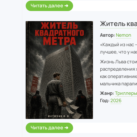
Читать далее
Житель кв
Автор:
Nemon
«Каждый из нас 
лучшее, что у на
Жизнь Льва стоит
распределения ж
как оперативник
мальчика парали
Жанр:
Триллер
Год:
2026
Читать далее