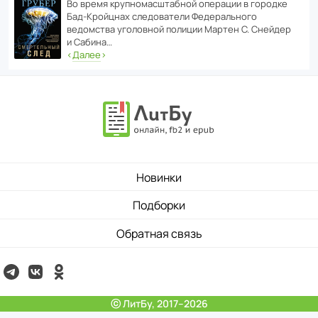
Во время круп­но­мас­ш­та­бной операции в городке
Бад‑Крой­цнах следо­ва­тели Феде­раль­ного
ведомства уголо­вной полиции Мартен С. Снейдер
и Сабина…
‹
Далее
›
Новинки
Подборки
Обратная связь
ⓒ ЛитБу, 2017–2026