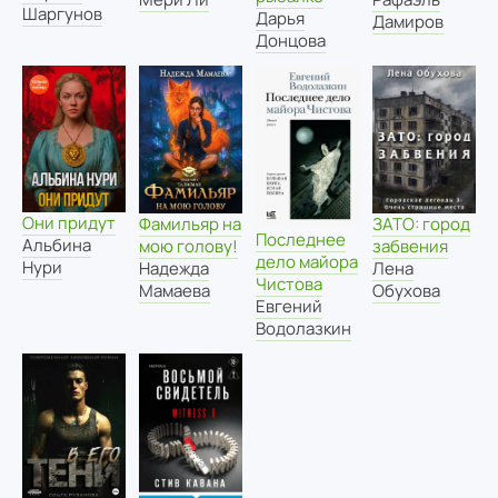
Шаргунов
Дарья
Дамиров
Донцова
Они придут
Фамильяр на
ЗАТО: город
Последнее
Альбина
мою голову!
забвения
дело майора
Нури
Надежда
Лена
Чистова
Мамаева
Обухова
Евгений
Водолазкин