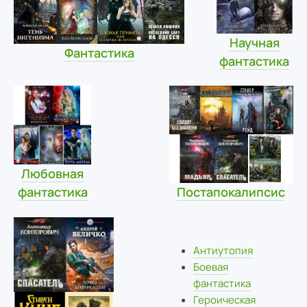
Научная
Фантастика
фантастика
Любовная
фантастика
Постапокалипсис
Антиутопия
Боевая
фантастика
Героическая