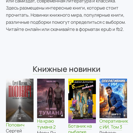
или самиздат, современная литература и классика.
Здесь размещены интересные книги, которые стоит
прочитать. Новинки книжного мира, популярные книги,
различные подборки помогут определиться с выбором.
Читайте онлайн или скачивайте в форматах epub и fb2.
Книжные новинки
На краю
Оперативник
Попович
Ботаник на
тумана 2
с ИИ. Том 3
Сергей
рыбалке
Мери Ли
Рафаэль