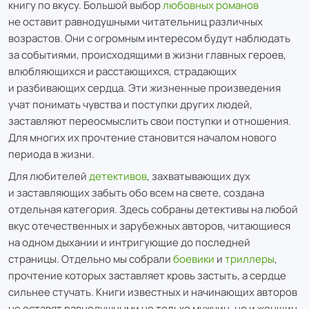
книгу по вкусу. Большой выбор
любовных романов
не оставит равнодушными читательниц различных
возрастов. Они с огромным интересом будут наблюдать
за событиями, происходящими в жизни главных героев,
влюбляющихся и расстающихся, страдающих
и разбивающих сердца. Эти жизненные произведения
учат понимать чувства и поступки других людей,
заставляют переосмыслить свои поступки и отношения.
Для многих их прочтение становится началом нового
периода в жизни.
Для любителей
детективов
, захватывающих дух
и заставляющих забыть обо всем на свете, создана
отдельная категория. Здесь собраны детективы на любой
вкус отечественных и зарубежных авторов, читающиеся
на одном дыхании и интригующие до последней
страницы. Отдельно мы собрали
боевики
и
триллеры
,
прочтение которых заставляет кровь застыть, а сердце
сильнее стучать. Книги известных и начинающих авторов
не оставят равнодушными не только мужчин, но и женщин,