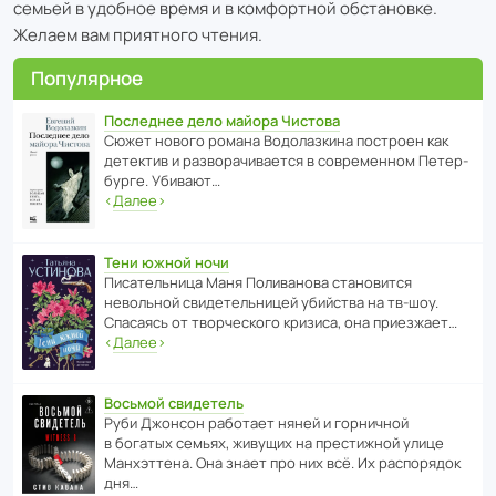
семьей в удобное время и в комфортной обстановке.
Желаем вам приятного чтения.
Популярное
Последнее дело майора Чистова
Сюжет нового романа Водо­ла­з­кина пост­роен как
дете­ктив и разво­ра­чи­ва­ется в совре­менном Пете­р­
бурге. Убивают…
‹
Далее
›
Тени южной ночи
Писа­тель­ница Маня Поли­ва­нова стано­вится
невольной свиде­тель­ницей убийства на тв-шоу.
Спасаясь от твор­че­с­кого кризиса, она приезжает…
‹
Далее
›
Восьмой свидетель
Руби Джонсон рабо­тает няней и горни­чной
в богатых семьях, живущих на прес­ти­жной улице
Манх­эт­тена. Она знает про них всё. Их распо­рядок
дня…