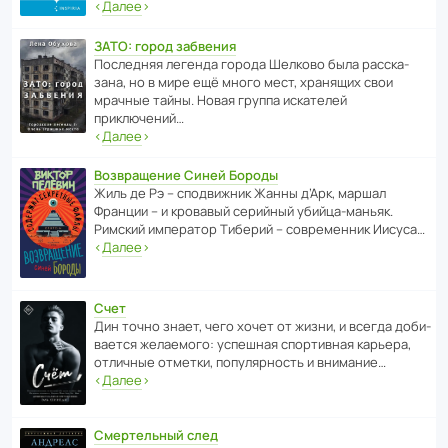
‹
Далее
›
ЗАТО: город забвения
После­дняя легенда города Шелково была расска­
зана, но в мире ещё много мест, хранящих свои
мрачные тайны. Новая группа иска­телей
приключений…
‹
Далее
›
Возвращение Синей Бороды
Жиль де Рэ – спод­ви­жник Жанны д’Арк, маршал
Франции – и кровавый серийный убийца-маньяк.
Римский импе­ратор Тиберий – совре­менник Иисуса…
‹
Далее
›
Счет
Дин точно знает, чего хочет от жизни, и всегда доби­
ва­ется жела­е­мого: успе­шная спор­ти­вная карьера,
отли­чные отметки, попу­ля­р­ность и внимание…
‹
Далее
›
Смертельный след