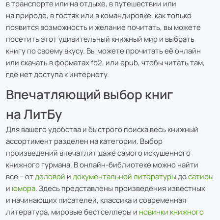
в транспорте или на отдыхе, в путешествии или
на природе, в гостях или в командировке, как только
появится возможность и желание почитать, вы можете
посетить этот удивительный книжный мир и выбрать
книгу по своему вкусу. Вы можете прочитать её онлайн
или скачать в форматах fb2, или epub, чтобы читать там,
где нет доступа к интернету.
Впечатляющий выбор книг
на ЛитБу
Для вашего удобства и быстрого поиска весь книжный
ассортимент разделен на категории. Выбор
произведений впечатлит даже самого искушенного
книжного гурмана. В онлайн-библиотеке можно найти
все – от
деловой
и
документальной литературы
до
сатиры
и
юмора
. Здесь представлены произведения известных
и начинающих писателей, классика и современная
литература, мировые бестселлеры и
новинки книжного