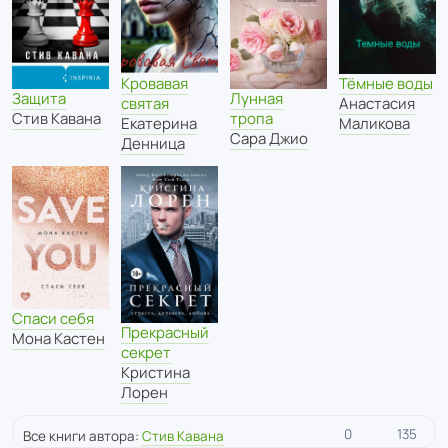
Кровавая
Тёмные воды
Лунная
Защита
святая
Анастасия
тропа
Стив Кавана
Екатерина
Маликова
Сара Джио
Денница
Спаси себя
Прекрасный
Мона Кастен
секрет
Кристина
Лорен
0
135
Все книги автора:
Стив Кавана