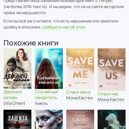
Представлен лишь ознакомительный фрагмент с
Литрес
(не более 20% текста). И мы верим, что на их сайте авторские
права
не
нарушаются.
Если вы всё же считаете, что есть нарушение или заметили
ошибку в описании,
сообщите нам об этом
.
Похожие книги
Двойной
Случайный
Спаси меня
Спаси нас
капкан
свидетель
Мона Кастен
Мона Кастен
Villa Orient
Хмель