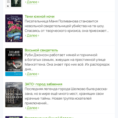
‹
Далее
›
Тени южной ночи
Писа­тель­ница Маня Поли­ва­нова стано­вится
невольной свиде­тель­ницей убийства на тв-шоу.
Спасаясь от твор­че­с­кого кризиса, она приезжает…
‹
Далее
›
Восьмой свидетель
Руби Джонсон рабо­тает няней и горни­чной
в богатых семьях, живущих на прес­ти­жной улице
Манх­эт­тена. Она знает про них всё. Их распо­рядок
дня…
‹
Далее
›
ЗАТО: город забвения
После­дняя легенда города Шелково была расска­
зана, но в мире ещё много мест, хранящих свои
мрачные тайны. Новая группа иска­телей
приключений…
‹
Далее
›