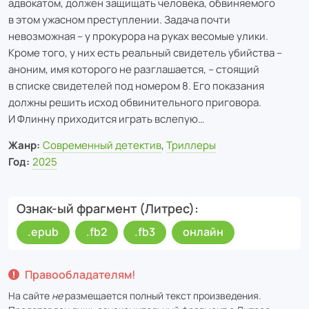
адвокатом, должен защищать человека, обвиняемого
в этом ужасном преступлении. Задача почти
невозможная – у прокурора на руках весомые улики.
Кроме того, у них есть реальный свидетель убийства –
аноним, имя которого не разглашается, – стоящий
в списке свидетелей под номером 8. Его показания
должны решить исход обвинительного приговора.
И Флинну приходится играть вслепую…
Жанр:
Современный детектив
,
Триллеры
Год:
2025
Ознак-ый фрагмент (Литрес)
.epub
.fb2
.fb3
онлайн
Правообладателям!
На сайте
не
размещается полный текст произведения.