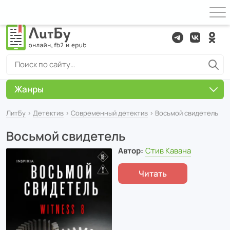
Жанры
ЛитБу
›
Детектив
›
Современный детектив
› Восьмой свидетель
Восьмой свидетель
Автор:
Стив Кавана
Читать