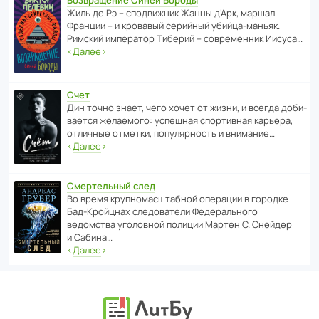
Возвращение Синей Бороды
Жиль де Рэ – спод­ви­жник Жанны д’Арк, маршал
Франции – и кровавый серийный убийца-маньяк.
Римский импе­ратор Тиберий – совре­менник Иисуса…
‹
Далее
›
Счет
Дин точно знает, чего хочет от жизни, и всегда доби­
ва­ется жела­е­мого: успе­шная спор­ти­вная карьера,
отли­чные отметки, попу­ля­р­ность и внимание…
‹
Далее
›
Смертельный след
Во время круп­но­мас­ш­та­бной операции в городке
Бад‑Крой­цнах следо­ва­тели Феде­раль­ного
ведомства уголо­вной полиции Мартен С. Снейдер
и Сабина…
‹
Далее
›