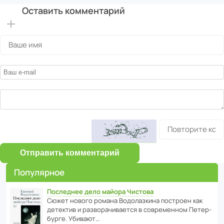
Оставить комментарий
Отправить комментарий
Популярное
Последнее дело майора Чистова
Сюжет нового романа Водо­ла­з­кина пост­роен как
дете­ктив и разво­ра­чи­ва­ется в совре­менном Пете­р­
бурге. Убивают…