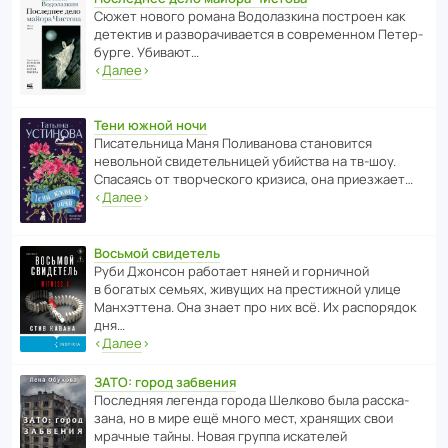
Сюжет нового романа Водо­ла­з­кина пост­роен как
дете­ктив и разво­ра­чи­ва­ется в совре­менном Пете­р­
бурге. Убивают…
‹
Далее
›
Тени южной ночи
Писа­тель­ница Маня Поли­ва­нова стано­вится
невольной свиде­тель­ницей убийства на тв-шоу.
Спасаясь от твор­че­с­кого кризиса, она приезжает…
‹
Далее
›
Восьмой свидетель
Руби Джонсон рабо­тает няней и горни­чной
в богатых семьях, живущих на прес­ти­жной улице
Манх­эт­тена. Она знает про них всё. Их распо­рядок
дня…
‹
Далее
›
ЗАТО: город забвения
После­дняя легенда города Шелково была расска­
зана, но в мире ещё много мест, хранящих свои
мрачные тайны. Новая группа иска­телей