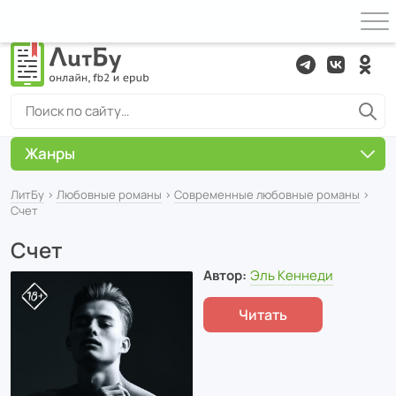
Жанры
ЛитБу
›
Любовные романы
›
Современные любовные романы
›
Счет
Счет
Автор:
Эль Кеннеди
Читать