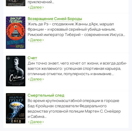
приключений…
‹
Далее
›
Возвращение Синей Бороды
Жиль де Рэ – спод­ви­жник Жанны д’Арк, маршал
Франции – и кровавый серийный убийца-маньяк.
Римский импе­ратор Тиберий – совре­менник Иисуса…
‹
Далее
›
Счет
Дин точно знает, чего хочет от жизни, и всегда доби­
ва­ется жела­е­мого: успе­шная спор­ти­вная карьера,
отли­чные отметки, попу­ля­р­ность и внимание…
‹
Далее
›
Смертельный след
Во время круп­но­мас­ш­та­бной операции в городке
Бад‑Крой­цнах следо­ва­тели Феде­раль­ного
ведомства уголо­вной полиции Мартен С. Снейдер
и Сабина…
‹
Далее
›