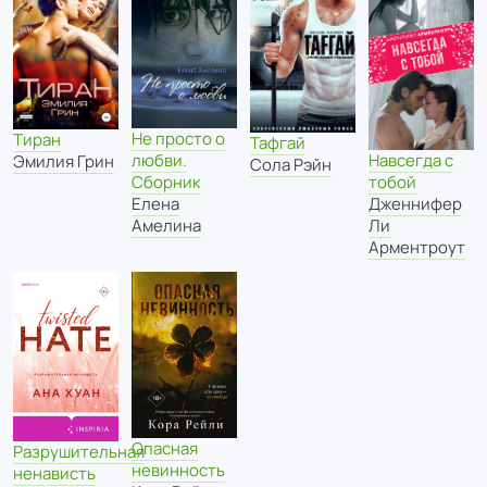
Не просто о
Тиран
Тафгай
Навсегда с
любви.
Эмилия Грин
Сола Рэйн
тобой
Сборник
Дженнифер
Елена
Ли
Амелина
Арментроут
Опасная
Разрушительная
невинность
ненависть