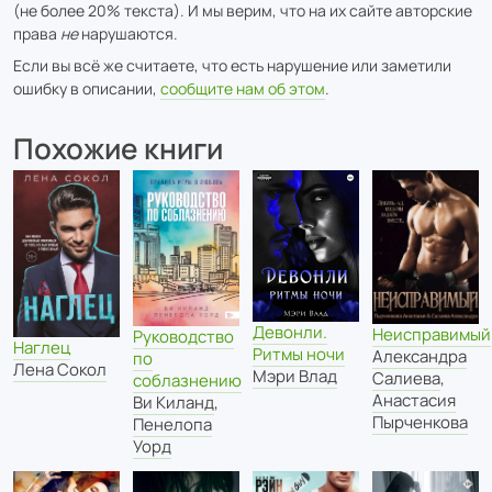
(не более 20% текста). И мы верим, что на их сайте авторские
права
не
нарушаются.
Если вы всё же считаете, что есть нарушение или заметили
ошибку в описании,
сообщите нам об этом
.
Похожие книги
Девонли.
Неисправимый
Руководство
Наглец
Ритмы ночи
Александра
по
Лена Сокол
Мэри Влад
Салиева
,
соблазнению
Анастасия
Ви Киланд
,
Пырченкова
Пенелопа
Уорд