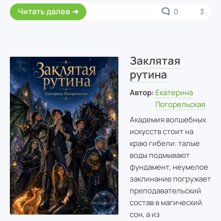
Читать далее
0
3
Заклятая
рутина
Автор:
Екатерина
Погорельская
Академия волшебных
искусств стоит на
краю гибели: талые
воды подмывают
фундамент, неумелое
заклинание погружает
преподавательский
состав в магический
сон, а из