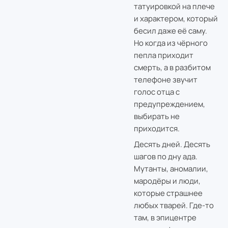
татуировкой на плече
и характером, который
бесил даже её саму.
Но когда из чёрного
пепла приходит
смерть, а в разбитом
телефоне звучит
голос отца с
предупреждением,
выбирать не
приходится.
Десять дней. Десять
шагов по дну ада.
Мутанты, аномалии,
мародёры и люди,
которые страшнее
любых тварей. Где-то
там, в эпицентре