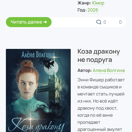
Жанр:
Юмор
Год:
2026
Читать далее
0
0
Коза дракону
не подруга
Автор:
Алена Волгина
Энни Фишер работает
в команде сыщиков и
мечтает стать лучшей
из них. Но всё идёт
дракону под хвост,
когда по её вине
пропадает
драгоценный амулет