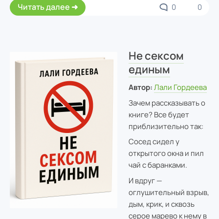
Читать далее
0
0
Не сексом
единым
Автор:
Лали Гордеева
Зачем рассказывать о
книге? Все будет
приблизительно так:
Сосед сидел у
открытого окна и пил
чай с баранками.
И вдруг —
оглушительный взрыв,
дым, крик, и сквозь
серое марево к нему в