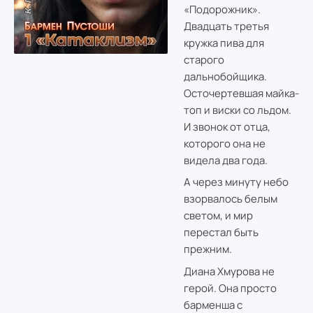
«Подорожник».
Двадцать третья
кружка пива для
старого
дальнобойщика.
Осточертевшая майка-
топ и виски со льдом.
И звонок от отца,
которого она не
видела два года.
А через минуту небо
взорвалось белым
светом, и мир
перестал быть
прежним.
Диана Хмурова не
герой. Она просто
барменша с