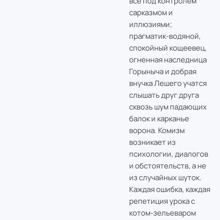
всё под контролем
сарказмом и
иллюзиями;
прагматик-водяной,
спокойный кощеевец,
огненная наследница
Горыныча и добрая
внучка Лешего учатся
слышать друг друга
сквозь шум падающих
балок и карканье
ворона. Комизм
возникает из
психологии, диалогов
и обстоятельств, а не
из случайных шуток.
Каждая ошибка, каждая
репетиция урока с
котом-зельеваром