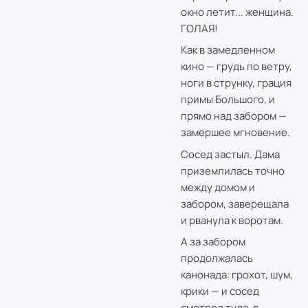
окно летит... женщина.
ГОЛАЯ!
Как в замедленном
кино — грудь по ветру,
ноги в струнку, грация
примы Большого, и
прямо над забором —
замершее мгновение.
Сосед застыл. Дама
приземлилась точно
между домом и
забором, заверещала
и рванула к воротам.
А за забором
продолжалась
канонада: грохот, шум,
крики — и сосед
смотрел туда, с