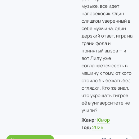
музыке, все идет
наперекосяк. Один
слишком уверенный в
себе мужчина, один
дерзкий ответ, игра на
грани фола и
принятый вызов — и
вот Лилу уже
соглашается сесть в
машину к тому, от кого
стоило бы бежать без
оглядки. Кто же знал,
что укрощать тигров
её в университете не
учили?
Жанр:
Юмор
Год:
2026