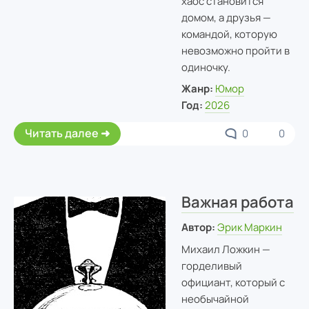
хаос становится
домом, а друзья —
командой, которую
невозможно пройти в
одиночку.
Жанр:
Юмор
Год:
2026
Читать далее
0
0
Важная работа
Автор:
Эрик Маркин
Михаил Ложкин —
горделивый
официант, который с
необычайной