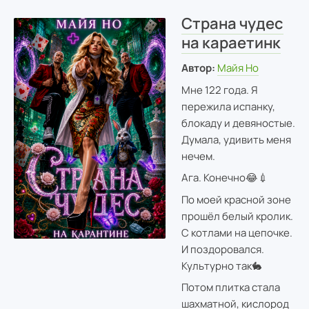
Страна чудес
на караетинк
Автор:
Майя Но
Мне 122 года. Я
пережила испанку,
блокаду и девяностые.
Думала, удивить меня
нечем.
Ага. Конечно😂💉
По моей красной зоне
прошёл белый кролик.
С котлами на цепочке.
И поздоровался.
Культурно так🐇
Потом плитка стала
шахматной, кислород