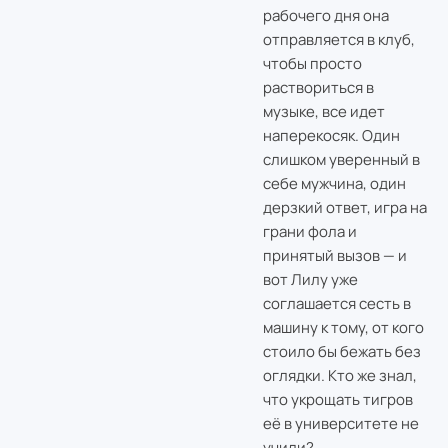
рабочего дня она
отправляется в клуб,
чтобы просто
раствориться в
музыке, все идет
наперекосяк. Один
слишком уверенный в
себе мужчина, один
дерзкий ответ, игра на
грани фола и
принятый вызов — и
вот Лилу уже
соглашается сесть в
машину к тому, от кого
стоило бы бежать без
оглядки. Кто же знал,
что укрощать тигров
её в университете не
учили?