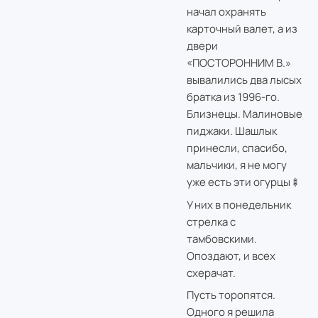
начал охранять
карточный валет, а из
двери
«ПОСТОРОННИМ В.»
вывалились два лысых
братка из 1996-го.
Близнецы. Малиновые
пиджаки. Шашлык
принесли, спасибо,
мальчики, я не могу
уже есть эти огурцы🍢
У них в понедельник
стрелка с
тамбовскими.
Опоздают, и всех
схерачат.
Пусть торопятся.
Одного я решила