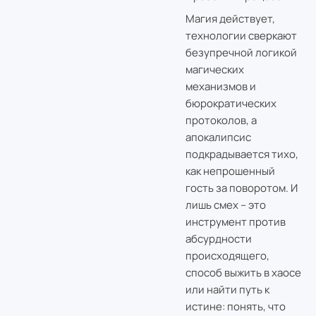
Магия действует,
технологии сверкают
безупречной логикой
магических
механизмов и
бюрократических
протоколов, а
апокалипсис
подкрадывается тихо,
как непрошенный
гость за поворотом. И
лишь смех – это
инструмент против
абсурдности
происходящего,
способ выжить в хаосе
или найти путь к
истине: понять, что