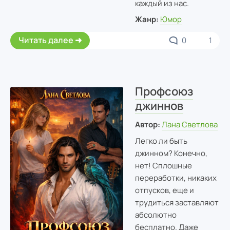
каждый из нас.
Жанр:
Юмор
Читать далее
0
1
Профсоюз
джиннов
Автор:
Лана Светлова
Легко ли быть
джинном? Конечно,
нет! Сплошные
переработки, никаких
отпусков, еще и
трудиться заставляют
абсолютно
бесплатно. Даже