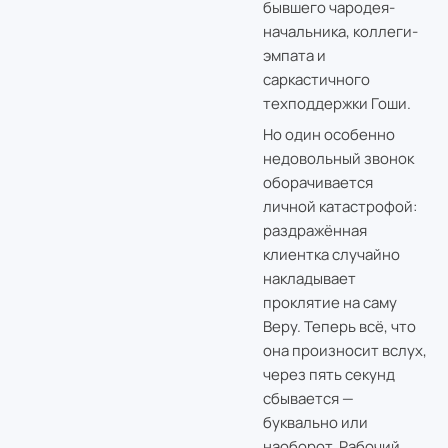
бывшего чародея-
начальника, коллеги-
эмпата и
саркастичного
техподдержки Гоши.
Но один особенно
недовольный звонок
оборачивается
личной катастрофой:
раздражённая
клиентка случайно
накладывает
проклятие на саму
Веру. Теперь всё, что
она произносит вслух,
через пять секунд
сбывается —
буквально или
наоборот. Рабочий