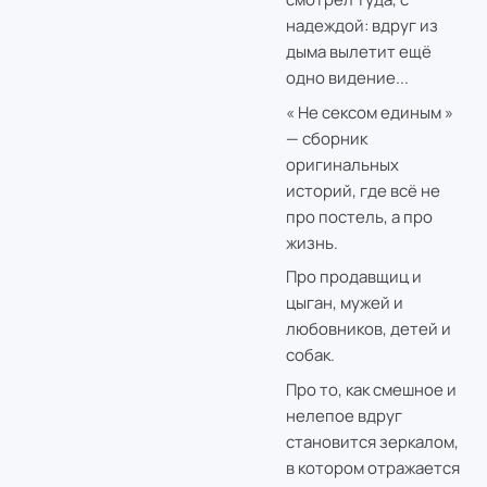
надеждой: вдруг из
дыма вылетит ещё
одно видение...
« Не сексом единым »
— сборник
оригинальных
историй, где всё не
про постель, а про
жизнь.
Про продавщиц и
цыган, мужей и
любовников, детей и
собак.
Про то, как смешное и
нелепое вдруг
становится зеркалом,
в котором отражается