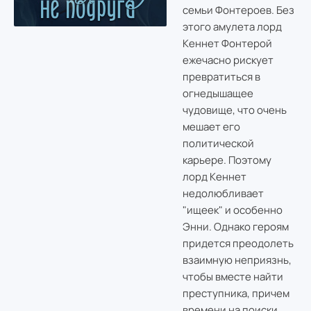
семьи Фонтероев. Без
этого амулета лорд
Кеннет Фонтерой
ежечасно рискует
превратиться в
огнедышащее
чудовище, что очень
мешает его
политической
карьере. Поэтому
лорд Кеннет
недолюбливает
"ищеек" и особенно
Энни. Однако героям
придется преодолеть
взаимную неприязнь,
чтобы вместе найти
преступника, причем
времени на поиски