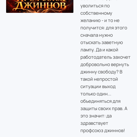
уволиться по
собственному
желанию - и то не
получится: для этого
сначала нужно
отыскать заветную
лампу. Да и какой
работодатель захочет
добровольно вернуть
джинну свободу? В
такой непростой
ситуации выход
только один...
объединяться для
защиты своих прав. А
это значит: да
здравствует
профсоюз джиннов!