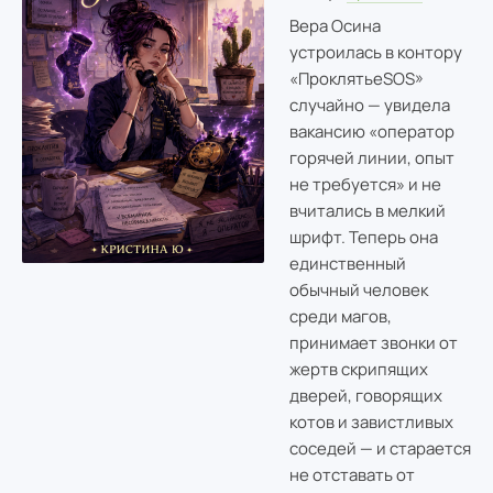
Вера Осина
устроилась в контору
«ПроклятьеSOS»
случайно — увидела
вакансию «оператор
горячей линии, опыт
не требуется» и не
вчитались в мелкий
шрифт. Теперь она
единственный
обычный человек
среди магов,
принимает звонки от
жертв скрипящих
дверей, говорящих
котов и завистливых
соседей — и старается
не отставать от