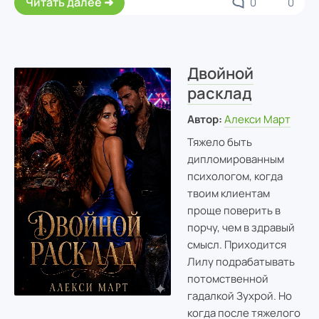
Читать далее
0
0
Двойной
расклад
Автор:
Алекси Март
Тяжело быть
дипломированным
психологом, когда
твоим клиентам
проще поверить в
порчу, чем в здравый
смысл. Приходится
Лилу подрабатывать
потомственной
гадалкой Зухрой. Но
когда после тяжелого