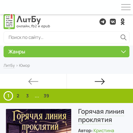
Жанры
ЛитБу
› Юмор
1
2
3
...
39
Горячая линия
проклятия
Автор:
Кристина