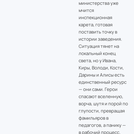
министерства уже
мчится
инспекционная
карета, готовая
поставить точку в
истории заведения.
Ситуация тянет на
локальный конец
света, но у Ивана,
Киры, Володи, Кости,
Дарины и Алисы есть
единственный ресурс
— они сами. Герои
спасают вселенную,
ворча, шутя и порой по
глупости, превращая
фамильяров в
педагогов, а панику —
в рабочий процесс.