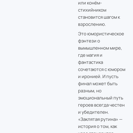
или конём-
стихийником
становится шагом к
взрослению.
Это юмористическое
фэнтези о
вымышленном мире,
где магия и
фантастика
сочетаются с юмором
и иронией. И пусть
финал может быть
разным, но
эмоциональный путь
героев всегда честен
и убедителен.
«Заклятая рутина» —
история о том, как