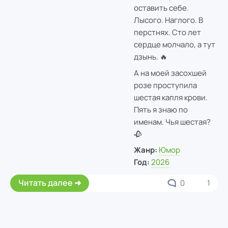
оставить себе.
Лысого. Наглого. В
перстнях. Сто лет
сердце молчало, а тут
дзынь. 🔥
А на моей засохшей
розе проступила
шестая капля крови.
Пять я знаю по
именам. Чья шестая?
🥀
Жанр:
Юмор
Год:
2026
Читать далее
0
1