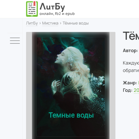
ЛитБу
›
Мистика
› Тёмные воды
Тё
Автор:
Каждую
обрати
Жанр:
Год:
20