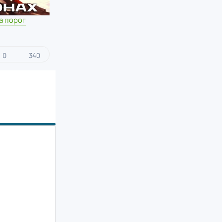
За порог
0
340