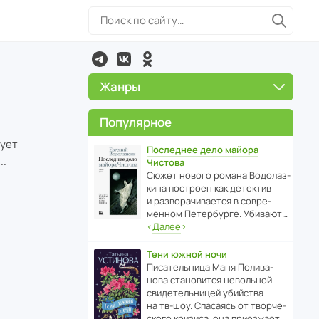
Жанры
Популярное
тует
Последнее дело майора
..
Чистова
Сюжет нового романа Водо­ла­з­
кина пост­роен как дете­ктив
и разво­ра­чи­ва­ется в совре­
менном Пете­р­бурге. Убивают…
‹
Далее
›
Тени южной ночи
Писа­тель­ница Маня Поли­ва­
нова стано­вится невольной
свиде­тель­ницей убийства
на тв-шоу. Спасаясь от твор­че­
с­кого кризиса, она приезжает…