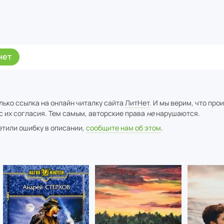
нет
лько ссылка на онлайн читалку сайта
ЛитНет
. И мы верим, что про
с их согласия. Тем самым, авторские права
не
нарушаются.
метили ошибку в описании,
сообщите нам об этом
.