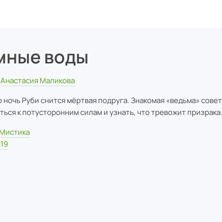
мные воды
Анастасия Маликова
 ночь Руби снится мёртвая подруга. Знакомая «ведьма» сове
ться к потусторонним силам и узнать, что тревожит призрака.
Мистика
19