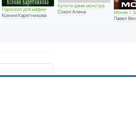
Купите даме монстра
Гороскоп для мафии
Сокол Алена
Монах 1. 
Ксения Каретникова
Павел Вяч