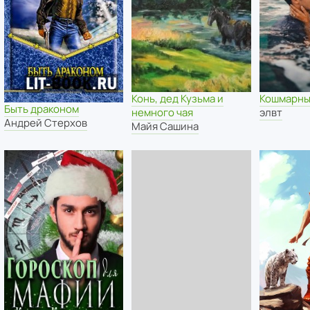
Конь, дед Кузьма и
Кошмарны
Быть драконом
немного чая
элвт
Андрей Стерхов
Майя Сашина