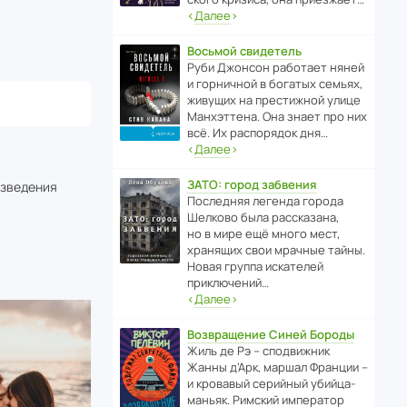
‹
Далее
›
Восьмой свидетель
Руби Джонсон рабо­тает няней
и горни­чной в богатых семьях,
живущих на прес­ти­жной улице
Манх­эт­тена. Она знает про них
всё. Их распо­рядок дня…
‹
Далее
›
ЗАТО: город забвения
изведения
После­дняя легенда города
Шелково была расска­зана,
но в мире ещё много мест,
хранящих свои мрачные тайны.
Новая группа иска­телей
приключений…
‹
Далее
›
Возвращение Синей Бороды
Жиль де Рэ – спод­ви­жник
Жанны д’Арк, маршал Франции –
и кровавый серийный убийца-
маньяк. Римский импе­ратор