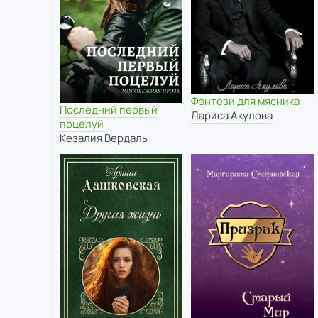
Фэнтези для мясника
Последний первый
Лариса Акулова
поцелуй
Кезалия Вердаль