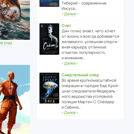
Тиберий – совре­менник
Иисуса…
‹
Далее
›
Счет
Дин точно знает, чего хочет
от жизни, и всегда доби­ва­ется
жела­е­мого: успе­шная спор­ти­
е сны
вная карьера, отли­чные
отметки, попу­ля­р­ность
и внимание…
‹
Далее
›
Смертельный след
Во время круп­но­мас­ш­та­бной
операции в городке Бад‑Крой­
цнах следо­ва­тели Феде­раль­
ного ведомства уголо­вной
полиции Мартен С. Снейдер
и Сабина…
‹
Далее
›