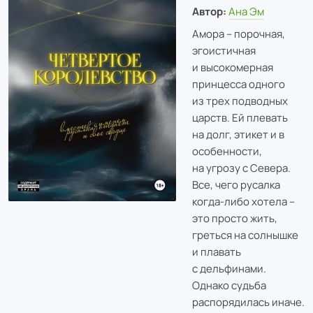
Автор:
Ана Эм
Амора – порочная,
эгоистичная
и высокомерная
принцесса одного
из трех подводных
царств. Ей плевать
на долг, этикет и в
особенности,
на угрозу с Севера.
Все, чего русалка
когда-либо хотела –
это просто жить,
греться на солнышке
и плавать
с дельфинами.
Однако судьба
распорядилась иначе.