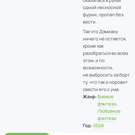
оказалась в руках
одной несносной
фурии, пропал без
вести.
Так что Дэмиану
ничего не остается,
кроме как
разобраться во всем
этом, и по
возможности,
не выбросить за борт
ту, что так и норовит
свести его с ума.
Жанр:
Боевое
фэнтези
,
Любовное
фэнтези
Год:
2026