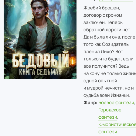
Жребий брошен,
договор с кроном
заключен. Теперь
обратной дороги нет.
Да и была ли она, после
того как Созидатель
пленил Лихо? Вот
только что будет, если
все получится? Ведь
на кону не только жизн
одной опытной
и мудрой нечисти, но и
судьба всей Изнанки.
Жанр:
Боевое фэнтези
,
Городское
фэнтези
,
Юмористическо
фэнтези