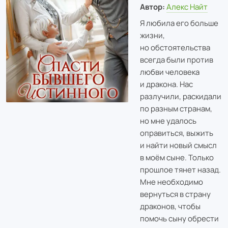
Автор:
Алекс Найт
Я любила его больше
жизни,
но обстоятельства
всегда были против
любви человека
и дракона. Нас
разлучили, раскидали
по разным странам,
но мне удалось
оправиться, выжить
и найти новый смысл
в моём сыне. Только
прошлое тянет назад.
Мне необходимо
вернуться в страну
драконов, чтобы
помочь сыну обрести