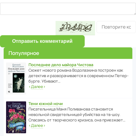
Отправить комментарий
Популярное
Последнее дело майора Чистова
Сюжет нового романа Водо­ла­з­кина пост­роен как
дете­ктив и разво­ра­чи­ва­ется в совре­менном Пете­р­
бурге. Убивают…
‹
Далее
›
Тени южной ночи
Писа­тель­ница Маня Поли­ва­нова стано­вится
невольной свиде­тель­ницей убийства на тв-шоу.
Спасаясь от твор­че­с­кого кризиса, она приезжает…
‹
Далее
›