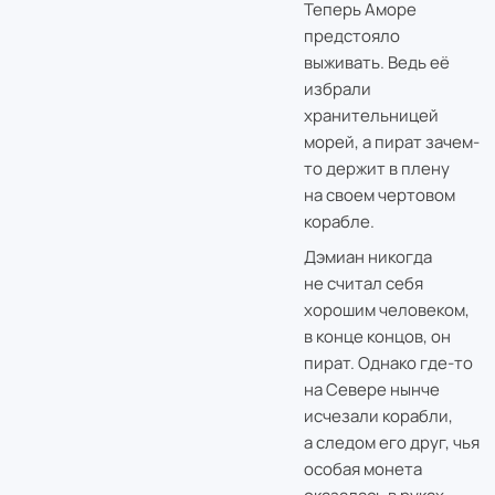
Теперь Аморе
предстояло
выживать. Ведь её
избрали
хранительницей
морей, а пират зачем-
то держит в плену
на своем чертовом
корабле.
Дэмиан никогда
не считал себя
хорошим человеком,
в конце концов, он
пират. Однако где-то
на Севере нынче
исчезали корабли,
а следом его друг, чья
особая монета