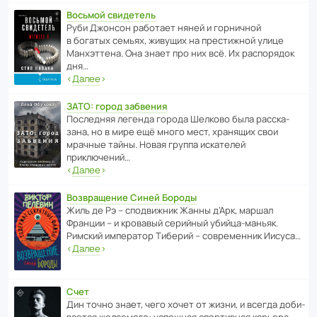
Восьмой свидетель
Руби Джонсон рабо­тает няней и горни­чной
в богатых семьях, живущих на прес­ти­жной улице
Манх­эт­тена. Она знает про них всё. Их распо­рядок
дня…
‹
Далее
›
ЗАТО: город забвения
После­дняя легенда города Шелково была расска­
зана, но в мире ещё много мест, хранящих свои
мрачные тайны. Новая группа иска­телей
приключений…
‹
Далее
›
Возвращение Синей Бороды
Жиль де Рэ – спод­ви­жник Жанны д’Арк, маршал
Франции – и кровавый серийный убийца-маньяк.
Римский импе­ратор Тиберий – совре­менник Иисуса…
‹
Далее
›
Счет
Дин точно знает, чего хочет от жизни, и всегда доби­
ва­ется жела­е­мого: успе­шная спор­ти­вная карьера,