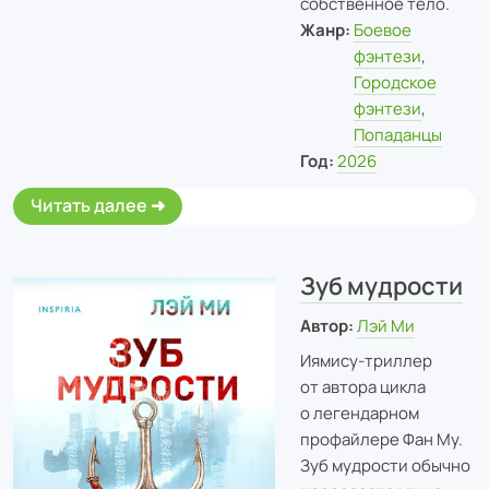
собственное тело.
Жанр:
Боевое
фэнтези
,
Городское
фэнтези
,
Попаданцы
Год:
2026
Читать далее
Зуб мудрости
Автор:
Лэй Ми
Иямису-триллер
от автора цикла
о легендарном
профайлере Фан Му.
Зуб мудрости обычно