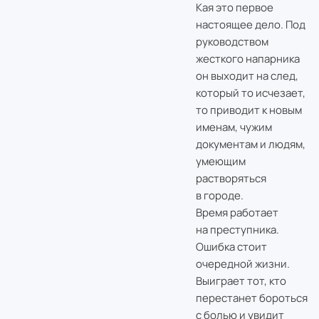
Кая это первое
настоящее дело. Под
руководством
жесткого напарника
он выходит на след,
который то исчезает,
то приводит к новым
именам, чужим
документам и людям,
умеющим
растворяться
в городе.
Время работает
на преступника.
Ошибка стоит
очередной жизни.
Выиграет тот, кто
перестанет бороться
с болью и увидит