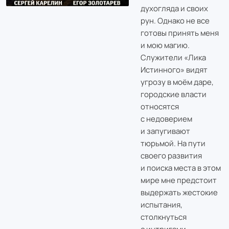
духогляда и своих
рун. Однако не все
готовы принять меня
и мою магию.
Служители «Лика
Истинного» видят
угрозу в моём даре,
городские власти
относятся
с недоверием
и запугивают
тюрьмой. На пути
своего развития
и поиска места в этом
мире мне предстоит
выдержать жестокие
испытания,
столкнуться