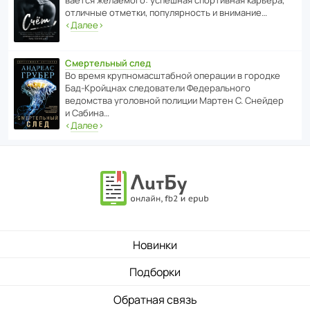
отли­чные отметки, попу­ля­р­ность и внимание…
‹
Далее
›
Смертельный след
Во время круп­но­мас­ш­та­бной операции в городке
Бад‑Крой­цнах следо­ва­тели Феде­раль­ного
ведомства уголо­вной полиции Мартен С. Снейдер
и Сабина…
‹
Далее
›
Новинки
Подборки
Обратная связь