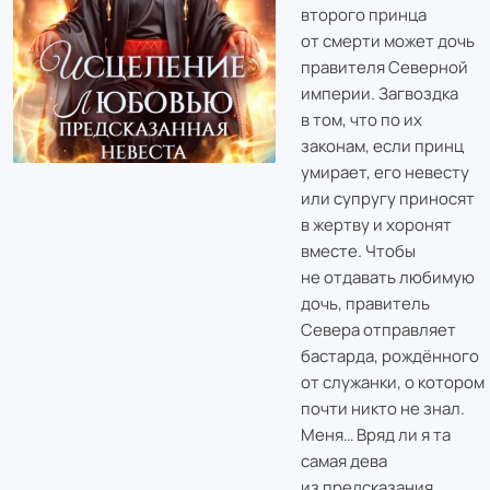
второго принца
от смерти может дочь
правителя Северной
империи. Загвоздка
в том, что по их
законам, если принц
умирает, его невесту
или супругу приносят
в жертву и хоронят
вместе. Чтобы
не отдавать любимую
дочь, правитель
Севера отправляет
бастарда, рождённого
от служанки, о котором
почти никто не знал.
Меня… Вряд ли я та
самая дева
из предсказания,