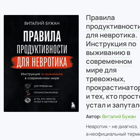
Правила
продуктивност
для невротика.
Инструкция по
выживанию в
современном
мире для
тревожных,
прокрастинато
и тех, кто прост
устал и запута
Автор:
Виталий Бужан
Невротик – не диагноз,
а неофициальный терм