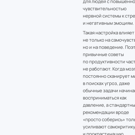
для людей с повышенн
чувствительностью
нервной системы к стр
и негативным эмоциям.
Такая настройка влияет
не только на самочувст
но и на поведение. Поэ
привычные советы
по продуктивности час
не работают. Когда моз
постоянно сканирует м
в поисках угроз, даже
обычные задачи начин
восприниматься как
давление, а стандартн
рекомендации вроде
«просто соберись» тол
усиливают самокритик
и прокрастинацию.