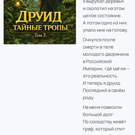
я вырубал деревья
и сколотил на этом
целое состояние.
А потом одно из них
упало мне на голову.
Очнулся после
смерти в теле
молодого дворянина
в Российской
Империи, где магия —
это реальность.
И теперь я друид.
Последний в своём
роду.
На меня повесили
большой долг.
По соседству живёт
граф, который спит