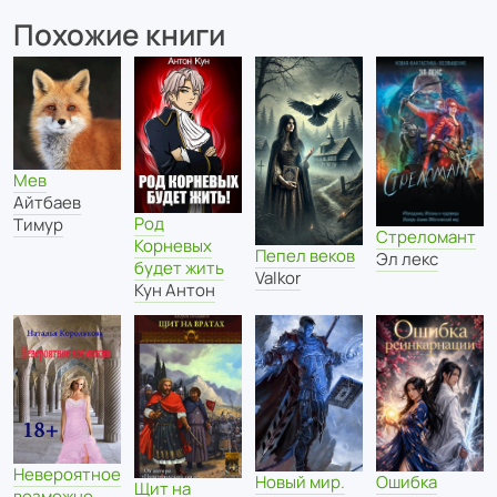
Похожие книги
Мев
Айтбаев
Род
Тимур
Стреломант
Корневых
Пепел веков
Эл лекс
будет жить
Valkor
Кун Антон
Невероятное
Ошибка
Новый мир.
Щит на
возможно