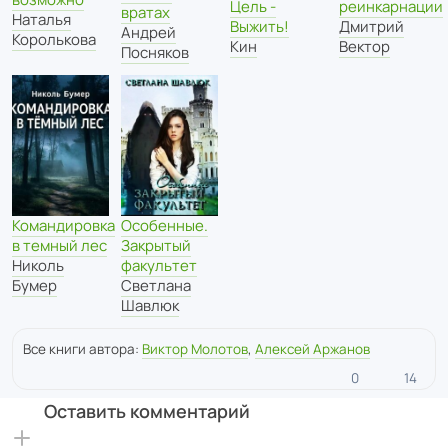
реинкарнации
Цель -
вратах
Наталья
Дмитрий
Выжить!
Андрей
Королькова
Вектор
Кин
Посняков
Командировка
Особенные.
в темный лес
Закрытый
Николь
факультет
Бумер
Светлана
Шавлюк
Все книги автора:
Виктор Молотов
,
Алексей Аржанов
0
14
Оставить комментарий