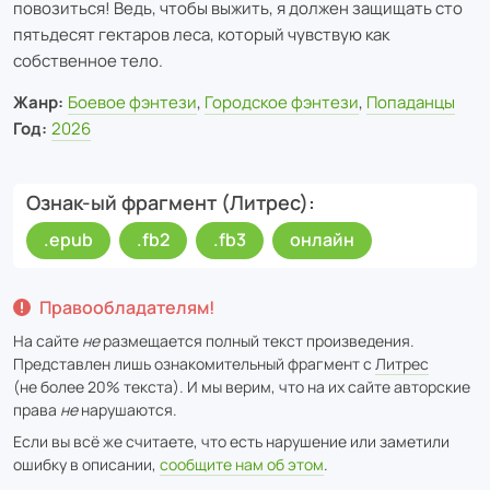
повозиться! Ведь, чтобы выжить, я должен защищать сто
пятьдесят гектаров леса, который чувствую как
собственное тело.
Жанр:
Боевое фэнтези
,
Городское фэнтези
,
Попаданцы
Год:
2026
Ознак-ый фрагмент (Литрес)
.epub
.fb2
.fb3
онлайн
Правообладателям!
На сайте
не
размещается полный текст произведения.
Представлен лишь ознакомительный фрагмент с
Литрес
(не более 20% текста). И мы верим, что на их сайте авторские
права
не
нарушаются.
Если вы всё же считаете, что есть нарушение или заметили
ошибку в описании,
сообщите нам об этом
.