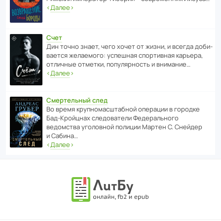
‹
Далее
›
Счет
Дин точно знает, чего хочет от жизни, и всегда доби­
ва­ется жела­е­мого: успе­шная спор­ти­вная карьера,
отли­чные отметки, попу­ля­р­ность и внимание…
‹
Далее
›
Смертельный след
Во время круп­но­мас­ш­та­бной операции в городке
Бад‑Крой­цнах следо­ва­тели Феде­раль­ного
ведомства уголо­вной полиции Мартен С. Снейдер
и Сабина…
‹
Далее
›