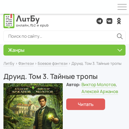
Жанры
ЛитБу
›
Фэнтези
›
Боевое фэнтези
› Друид. Том 3. Тайные тропы
Друид. Том 3. Тайные тропы
Автор:
Виктор Молотов
,
Алексей Аржанов
Читать