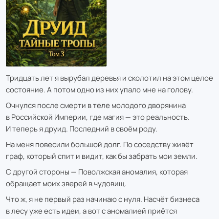
Тридцать лет я вырубал деревья и сколотил на этом целое
состояние. А потом одно из них упало мне на голову.
Очнулся после смерти в теле молодого дворянина
в Российской Империи, где магия — это реальность.
И теперь я друид. Последний в своём роду.
На меня повесили большой долг. По соседству живёт
граф, который спит и видит, как бы забрать мои земли.
С другой стороны — Поволжская аномалия, которая
обращает моих зверей в чудовищ.
Что ж, я не первый раз начинаю с нуля. Насчёт бизнеса
в лесу уже есть идеи, а вот с аномалией приётся