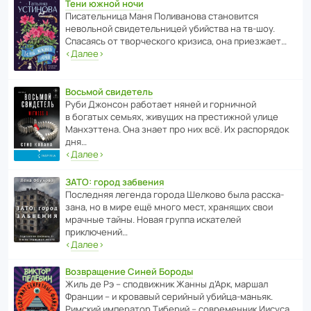
Тени южной ночи
Писа­тель­ница Маня Поли­ва­нова стано­вится
невольной свиде­тель­ницей убийства на тв-шоу.
Спасаясь от твор­че­с­кого кризиса, она приезжает…
‹
Далее
›
Восьмой свидетель
Руби Джонсон рабо­тает няней и горни­чной
в богатых семьях, живущих на прес­ти­жной улице
Манх­эт­тена. Она знает про них всё. Их распо­рядок
дня…
‹
Далее
›
ЗАТО: город забвения
После­дняя легенда города Шелково была расска­
зана, но в мире ещё много мест, хранящих свои
мрачные тайны. Новая группа иска­телей
приключений…
‹
Далее
›
Возвращение Синей Бороды
Жиль де Рэ – спод­ви­жник Жанны д’Арк, маршал
Франции – и кровавый серийный убийца-маньяк.
Римский импе­ратор Тиберий – совре­менник Иисуса…