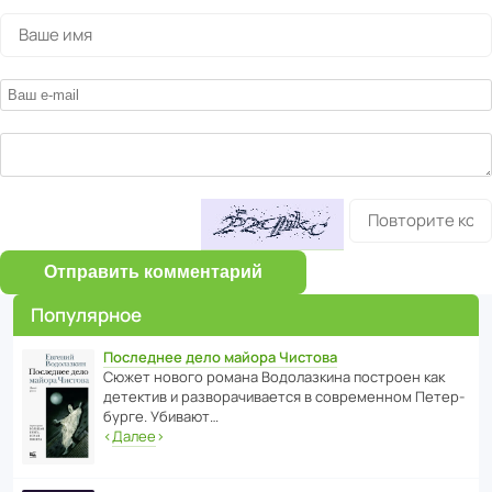
Отправить комментарий
Популярное
Последнее дело майора Чистова
Сюжет нового романа Водо­ла­з­кина пост­роен как
дете­ктив и разво­ра­чи­ва­ется в совре­менном Пете­р­
бурге. Убивают…
‹
Далее
›