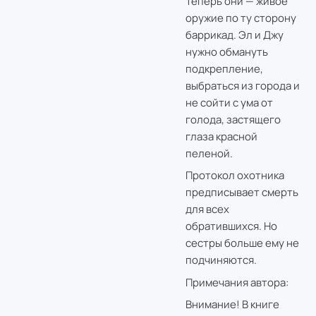
Теперь они — живое
оружие по ту сторону
баррикад. Эл и Джу
нужно обмануть
подкрепление,
выбраться из города и
не сойти с ума от
голода, застящего
глаза красной
пеленой.
Протокол охотника
предписывает смерть
для всех
обратившихся. Но
сестры больше ему не
подчиняются.
Примечания автора:
Внимание! В книге