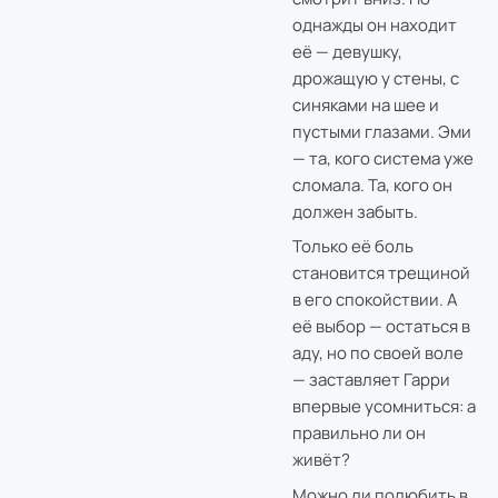
однажды он находит
её — девушку,
дрожащую у стены, с
синяками на шее и
пустыми глазами. Эми
— та, кого система уже
сломала. Та, кого он
должен забыть.
Только её боль
становится трещиной
в его спокойствии. А
её выбор — остаться в
аду, но по своей воле
— заставляет Гарри
впервые усомниться: а
правильно ли он
живёт?
Можно ли полюбить в