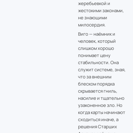
жеребьевкой и
жестокими законами,
не знающими
милосердия.
Виго — наёмник и
человек, который
слишком хорошо
понимает цену
стабильности. Она
служит системе, зная,
что за внешним
блеском порядка
скрывается гниль,
насилие и тщательно
узаконенное зло. Но
когда карты начинают
сходиться иначе, а
решения Старших