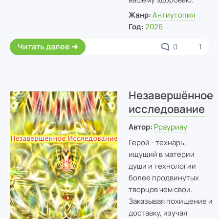
Жанр:
Антиутопия
Год:
2026
Читать далее
0
1
Незавершённое
исследование
Автор:
Ррауриау
Герой - технарь,
ищущий в материи
души и технологии
более продвинутых
творцов чем свои.
Заказывая похищение и
доставку, изучая