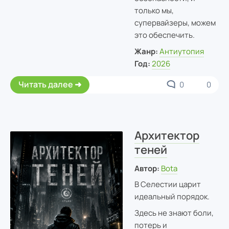
только мы,
супервайзеры, можем
это обеспечить.
Жанр:
Антиутопия
Год:
2026
Читать далее
0
0
Архитектор
теней
Автор:
Bota
В Селестии царит
идеальный порядок.
Здесь не знают боли,
потерь и