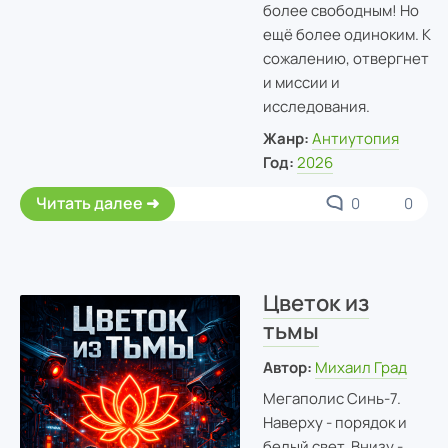
более свободным! Но
ещё более одиноким. К
сожалению, отвергнет
и миссии и
исследования.
Жанр:
Антиутопия
Год:
2026
Читать далее
0
0
Цветок из
тьмы
Автор:
Михаил Град
Мегаполис Синь-7.
Наверху - порядок и
белый свет. Внизу -