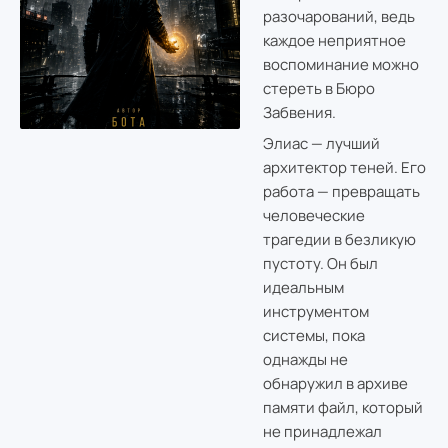
разочарований, ведь
каждое неприятное
воспоминание можно
стереть в Бюро
Забвения.
Элиас — лучший
архитектор теней. Его
работа — превращать
человеческие
трагедии в безликую
пустоту. Он был
идеальным
инструментом
системы, пока
однажды не
обнаружил в архиве
памяти файл, который
не принадлежал