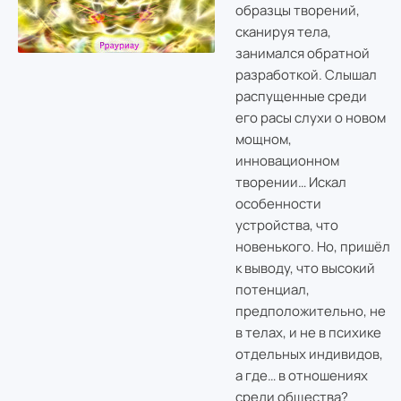
образцы творений,
сканируя тела,
занимался обратной
разработкой. Слышал
распущенные среди
его расы слухи о новом
мощном,
инновационном
творении… Искал
особенности
устройства, что
новенького. Но, пришёл
к выводу, что высокий
потенциал,
предположительно, не
в телах, и не в психике
отдельных индивидов,
а где… в отношениях
среди общества?