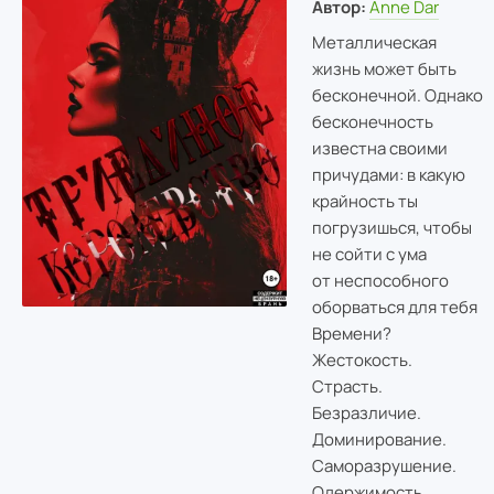
Автор:
Anne Dar
Металлическая
жизнь может быть
бесконечной. Однако
бесконечность
известна своими
причудами: в какую
крайность ты
погрузишься, чтобы
не сойти с ума
от неспособного
оборваться для тебя
Времени?
Жестокость.
Страсть.
Безразличие.
Доминирование.
Саморазрушение.
Одержимость.