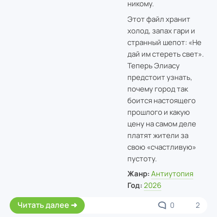
никому.
Этот файл хранит
холод, запах гари и
странный шепот: «Не
дай им стереть свет».
Теперь Элиасу
предстоит узнать,
почему город так
боится настоящего
прошлого и какую
цену на самом деле
платят жители за
свою «счастливую»
пустоту.
Жанр:
Антиутопия
Год:
2026
Читать далее
0
2