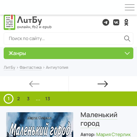
Жанры
ЛитБу
›
Фантастика
› Антиутопия
1
2
3
...
13
Маленький
город
Автор:
Мария Стерлик