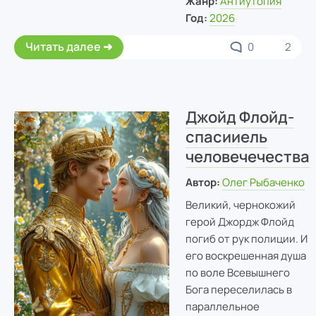
Жанр:
Антиутопия
Год:
2026
Читать далее
0
2
Джойд Флойд-
спасииель
человечечества
Автор:
Олег Рыбаченко
Великий, чернокожий
герой Джордж Флойд
погиб от рук полиции. И
его воскрешенная душа
по воле Всевышнего
Бога переселилась в
параллельное