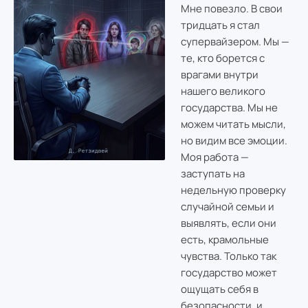
Мне повезло. В свои
тридцать я стал
супервайзером. Мы —
те, кто борется с
врагами внутри
нашего великого
государства. Мы не
можем читать мысли,
но видим все эмоции.
Моя работа —
заступать на
недельную проверку
случайной семьи и
выявлять, если они
есть, крамольные
чувства. Только так
государство может
ощущать себя в
безопасности, и