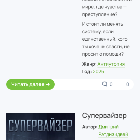
мире, где чувства —
преступление?
И стоит ли менять
систему, если
единственный, кого
ты хочешь спасти, не
просит о помощи?
Жанр:
Антиутопия
Год:
2026
Читать далее
0
0
Супервайзер
Автор:
Дмитрий
Рэтдизидвей