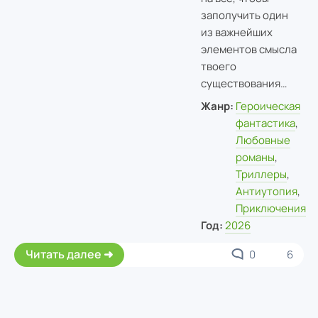
заполучить один
из важнейших
элементов смысла
твоего
существования…
Жанр:
Героическая
фантастика
,
Любовные
романы
,
Триллеры
,
Антиутопия
,
Приключения
Год:
2026
Читать далее
0
6