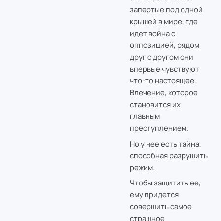
запертые под одной
крышей в мире, где
идет война с
оппозицией, рядом
друг с другом они
впервые чувствуют
что-то настоящее.
Влечение, которое
становится их
главным
преступлением.
Но у нее есть тайна,
способная разрушить
режим.
Чтобы защитить ее,
ему придется
совершить самое
страшное