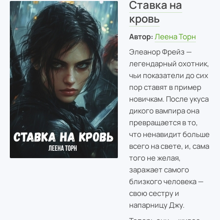
Ставка на
кровь
Автор:
Леена Торн
Элеанор Фрейз —
легендарный охотник,
чьи показатели до сих
пор ставят в пример
новичкам. После укуса
дикого вампира она
превращается в то,
что ненавидит больше
всего на свете, и, сама
того не желая,
заражает самого
близкого человека —
свою сестру и
напарницу Джу.