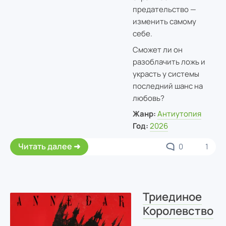
предательство —
изменить самому
себе.
Сможет ли он
разоблачить ложь и
украсть у системы
последний шанс на
любовь?
Жанр:
Антиутопия
Год:
2026
Читать далее
0
1
Триединое
Королевство