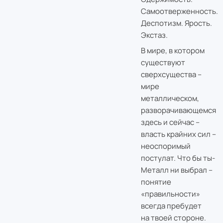
Самоотверженность.
Деспотизм. Ярость.
Экстаз.
В мире, в котором
существуют
сверхсущества –
мире
металлическом,
разворачивающемся
здесь и сейчас –
власть крайних сил –
неоспоримый
постулат. Что бы ты-
Металл ни выбрал –
понятие
«правильности»
всегда пребудет
на твоей стороне.