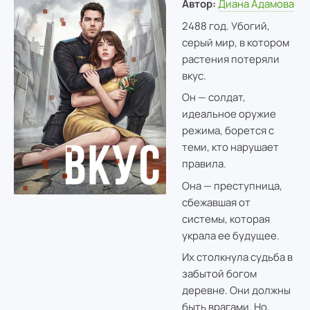
Автор:
Диана Адамова
2488 год. Убогий,
серый мир, в котором
растения потеряли
вкус.
Он — солдат,
идеальное оружие
режима, борется с
теми, кто нарушает
правила.
Она — преступница,
сбежавшая от
системы, которая
украла ее будущее.
Их столкнула судьба в
забытой богом
деревне. Они должны
быть врагами. Но,