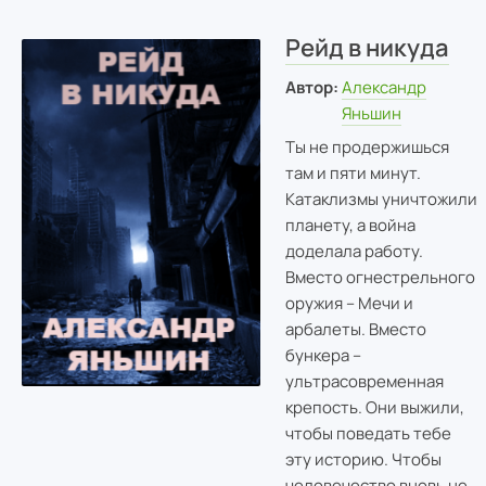
Рейд в никуда
Автор:
Александр
Яньшин
Ты не продержишься
там и пяти минут.
Катаклизмы уничтожили
планету, а война
доделала работу.
Вместо огнестрельного
оружия – Мечи и
арбалеты. Вместо
бункера –
ультрасовременная
крепость. Они выжили,
чтобы поведать тебе
эту историю. Чтобы
человечество вновь не