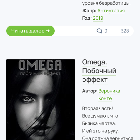
уровня безработицы.
Жанр:
Антиутопия
Год:
2019
Читать далее
0
328
Omega.
Побочный
эффект
Автор:
Вероника
Конте
Вторая часть!
Все думают, что
Бьянка мертва.
И ей это на руку.
Она должна вернуться