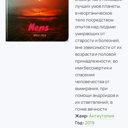
лучших умов планеты,
в неорганическое
тело посредством
опытов над людьми
умирающих от
старости и болезней,
вне зависимости от их
возраста и половой
принадлежности; во
имя бессмертия и
спасения
человечества от
вымирания, при
помощи андроидов и
их ответвлений; в
гонке вечности
Жанр:
Антиутопия
Год:
2019