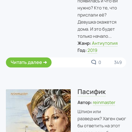
появилась и что ей
нужно? Кто те, что
прислали её?
Девушка окажется
дома. И это будет
только начало...
Жанр:
Антиутопия
Год:
2019
Читать далее
0
349
Пасифик
Автор:
reinmaster
Шпион или
разведчик? Хаген смог
бы ответить на этот