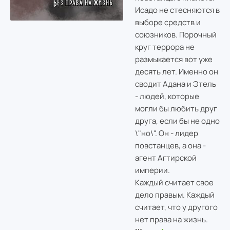
Исадо не стесняются в
выборе средств и
союзников. Порочный
круг террора не
размыкается вот уже
десять лет. Именно он
сводит Адана и Этель
- людей, которые
могли бы любить друг
друга, если бы не одно
\"но\". Он - лидер
повстанцев, а она -
агент Агтирской
империи.
Каждый считает свое
дело правым. Каждый
считает, что у другого
нет права на жизнь.