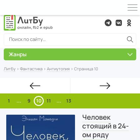
Жанры
ЛитБу
›
Фантастика
›
Антиутопия
› Страница 10
1
...
9
10
11
...
13
Человек
стоящий в 24-
ом ряду