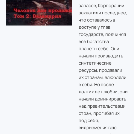
запасов, Корпорации
захватили последнее,
что оставалось в
доступе у глав
государств, подчиняя
все богатства
планеты себе. Они
начали производить
синтетические
ресурсы, продавали
их странам, влюбляли
в себя. Но после
долгих лет любви, они
начали доминировать
над правительствами
стран, прогибая их
под себя,
видоизменяя всю