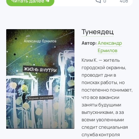
Читать далее
0
408
Тунеядец
Автор:
Александр
Ермилов
Клим К. — житель
городской окраины,
проводит дни в
поисках работы, но
постепенно понимает,
что все вакансии
заняты будущими
выпускниками, а за
всеми уволенными
следит специальная
служба контроля