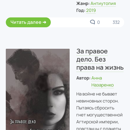
Жанр:
Антиутопия
Год:
2019
Читать далее
0
332
За правое
дело. Без
права на жизнь
Автор:
Анна
Назаренко
На войне не бывает
невиновных сторон.
Пытаясь сбросить
гнет могущественной
Агтирской империи,
повстанцы с планеты