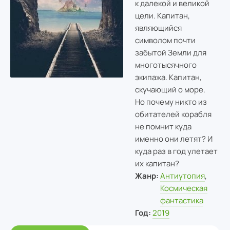
к далекой и великой
цели. Капитан,
являющийся
символом почти
забытой Земли для
многотысячного
экипажа. Капитан,
скучающий о море.
Но почему никто из
обитателей корабля
не помнит куда
именно они летят? И
куда раз в год улетает
их капитан?
Жанр:
Антиутопия
,
Космическая
фантастика
Год:
2019