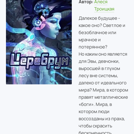
Автор:
Алеся
Троицкая
Далекое будущее -
какое оно? Светлое и
безоблачное или
мрачное и
потерянное?
Но каким оно является
для Эвы, девчонки,
выросшей в глухом
лесу вне системы,
далеко от идеального
мира? Мира, в котором
правят металлические
«боги». Мира, в
котором люди
воссозданы из праха,
чтобы скрасить
бесконечность