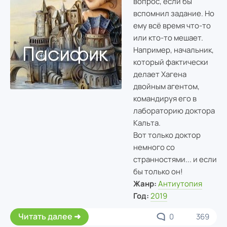
вопрос, если бы
вспомнил задание. Но
ему всё время что-то
или кто-то мешает.
Например, начальник,
который фактически
делает Хагена
двойным агентом,
командируя его в
лабораторию доктора
Кальта.
Вот только доктор
немного со
странностями... и если
бы только он!
Жанр:
Антиутопия
Год:
2019
Читать далее
0
369