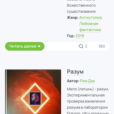
божественного
существования.
Жанр:
Антиутопия
,
Любовная
фантастика
Год:
2019
Читать далее
0
380
Разум
Автор:
Рим Дик
Mens (латынь) - разум.
Экспериментальная
проверка вживления
разума в лаборатории
Diacorp. lab с помощью