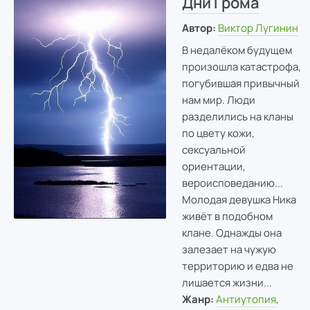
Дни Грома
Автор:
Виктор Лугинин
В недалёком будущем
произошла катастрофа,
погубившая привычный
нам мир. Люди
разделились на кланы
по цвету кожи,
сексуальной
ориентации,
вероисповеданию...
Молодая девушка Ника
живёт в подобном
клане. Однажды она
залезает на чужую
территорию и едва не
лишается жизни...
Жанр:
Антиутопия
,