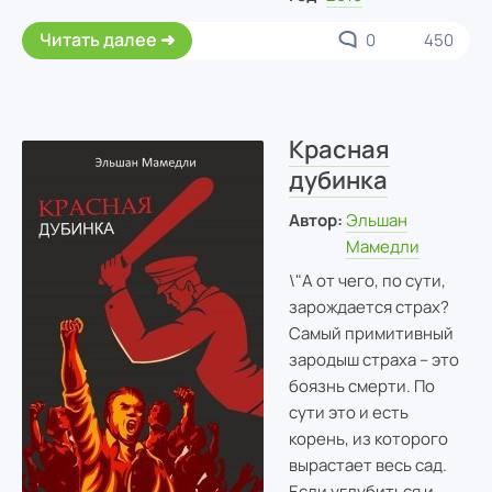
Читать далее
0
450
Красная
дубинка
Автор:
Эльшан
Мамедли
\"А от чего, по сути,
зарождается страх?
Самый примитивный
зародыш страха – это
боязнь смерти. По
сути это и есть
корень, из которого
вырастает весь сад.
Если углубиться и