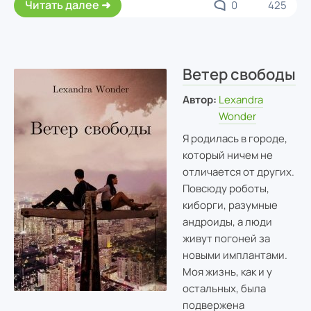
Читать далее
0
425
Ветер свободы
Автор:
Lexandra
Wonder
Я родилась в городе,
который ничем не
отличается от других.
Повсюду роботы,
киборги, разумные
андроиды, а люди
живут погоней за
новыми имплантами.
Моя жизнь, как и у
остальных, была
подвержена