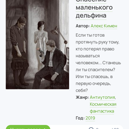
маленького
дельфина
Автор:
Алекс Кимен
Если ты готов
протянуть руку тому,
кто потерял право
называться
человеком... Станешь
ли ты спасителем?
Или ты спасешь, в
первую очередь,
себя?
Жанр:
Антиутопия
,
Космическая
фантастика
Год:
2019