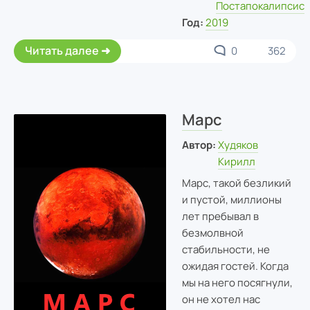
Постапокалипсис
Год:
2019
Читать далее
0
362
Марс
Автор:
Худяков
Кирилл
Марс, такой безликий
и пустой, миллионы
лет пребывал в
безмолвной
стабильности, не
ожидая гостей. Когда
мы на него посягнули,
он не хотел нас