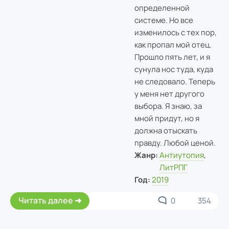
определенной
системе. Но все
изменилось с тех пор,
как пропал мой отец.
Прошло пять лет, и я
сунула нос туда, куда
не следовало. Теперь
у меня нет другого
выбора. Я знаю, за
мной придут, но я
должна отыскать
правду. Любой ценой.
Жанр:
Антиутопия
,
ЛитРПГ
Год:
2019
Читать далее
0
354