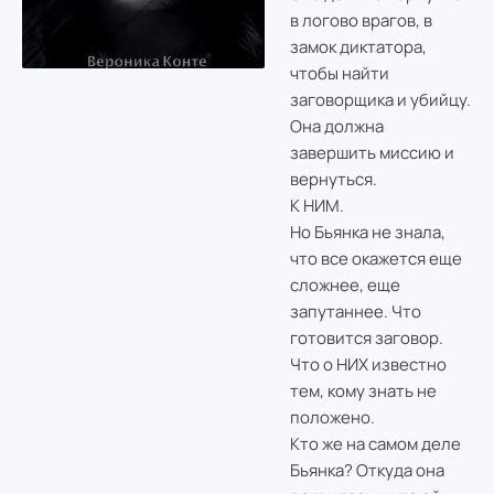
в логово врагов, в
замок диктатора,
чтобы найти
заговорщика и убийцу.
Она должна
завершить миссию и
вернуться.
К НИМ.
Но Бьянка не знала,
что все окажется еще
сложнее, еще
запутаннее. Что
готовится заговор.
Что о НИХ известно
тем, кому знать не
положено.
Кто же на самом деле
Бьянка? Откуда она