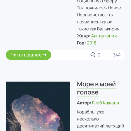
социальную сферу.
Так появилось Новое
Неравенство, так
появились изгои,
такие как Валькирия.
Жанр:
Антиутопия
Год:
2018
Читать далее
0
344
Море в моей
голове
Автор:
Глеб Кащеев
Корабль, уже
несколько
десятилетий летящий