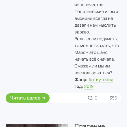
человечества.
Политические игры и
амбиции всегда не
давали нам мыслить
здраво.
Ведь, если подумать,
то можно сказать, что
Марс – это шанс
начать всё сначала.
Сможем ли мы им
воспользоваться?
Жанр:
Антиутопия
Год:
2019
Читать далее
0
356
Спасение