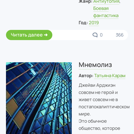
Жанр:
Антиутопия
,
Боевая
фантастика
Год:
2019
Читать далее
0
366
Мнемолиз
Автор:
Татьяна Карам
Джейви Арджиэн
совсем не герой и
живет совсем не в
постапокалиптическом
мире.
Это обычное
общество, которое