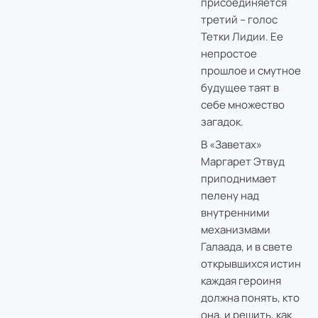
присоединяется
третий – голос
Тетки Лидии. Ее
непростое
прошлое и смутное
будущее таят в
себе множество
загадок.
В «Заветах»
Маргарет Этвуд
приподнимает
пелену над
внутренними
механизмами
Галаада, и в свете
открывшихся истин
каждая героиня
должна понять, кто
она, и решить, как