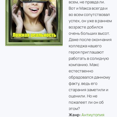
всем, не правда ли.
Вот и Макса всегда и
во всем сопутствовал
успех, он уже в раннем
возрасте добился
очень больших высот.
Даже после окончания
колледжа нашего
героя приглашают
работать в солидную
компанию. Макс
естественно
обрадовался данному
факту, ведь его
старания заметили и
оценили. Но не
пожалеет ли он об
этом?
Жанр:
Антиутопия