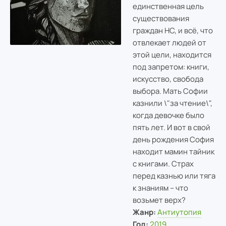
единственная цель
существования
граждан НС, и всё, что
отвлекает людей от
этой цели, находится
под запретом: книги,
искусство, свобода
выбора. Мать Софии
казнили \"зa чтение\",
когда девочке было
пять лет. И вот в свой
день рождения София
находит мамин тайник
с книгами. Страх
перед казнью или тяга
к знаниям – что
возьмет верх?
Жанр:
Антиутопия
Год:
2019