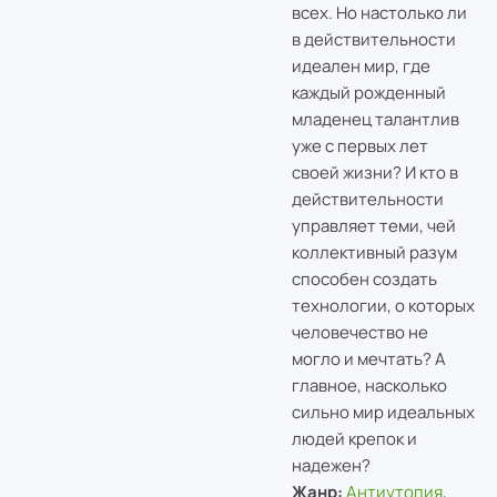
всех. Но настолько ли
в действительности
идеален мир, где
каждый рожденный
младенец талантлив
уже с первых лет
своей жизни? И кто в
действительности
управляет теми, чей
коллективный разум
способен создать
технологии, о которых
человечество не
могло и мечтать? А
главное, насколько
сильно мир идеальных
людей крепок и
надежен?
Жанр:
Антиутопия
,