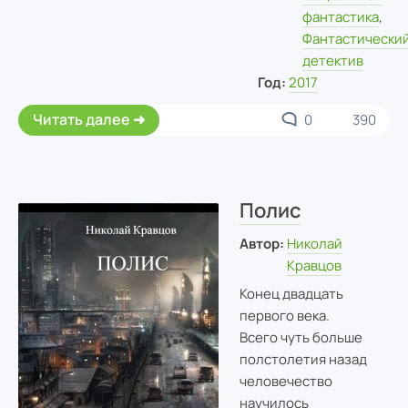
фантастика
,
Фантастически
детектив
Год:
2017
Читать далее
0
390
Полис
Автор:
Николай
Кравцов
Конец двадцать
первого века.
Всего чуть больше
полстолетия назад
человечество
научилось