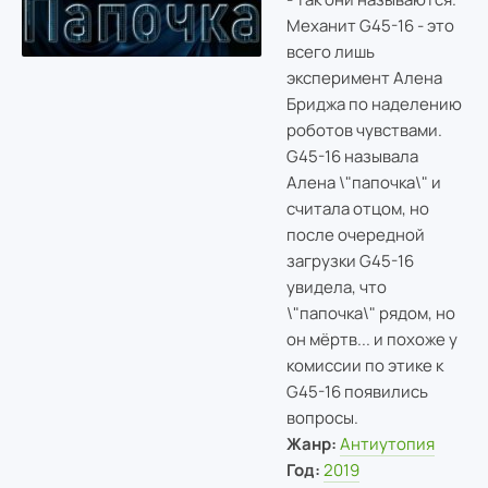
Механит G45-16 - это
всего лишь
эксперимент Алена
Бриджа по наделению
роботов чувствами.
G45-16 называла
Алена \"папочка\" и
считала отцом, но
после очередной
загрузки G45-16
увидела, что
\"папочка\" рядом, но
он мёртв... и похоже у
комиссии по этике к
G45-16 появились
вопросы.
Жанр:
Антиутопия
Год:
2019