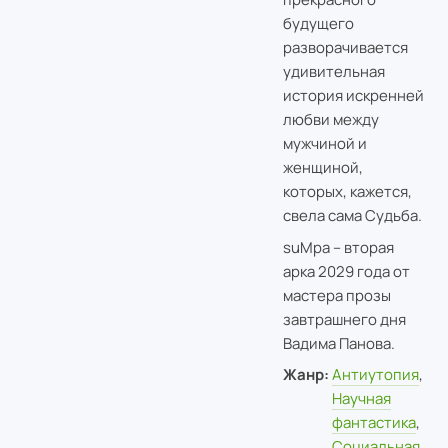
будущего
разворачивается
удивительная
история искренней
любви между
мужчиной и
женщиной,
которых, кажется,
свела сама Судьба.
suMpa – вторая
арка 2029 года от
мастера прозы
завтрашнего дня
Вадима Панова.
Жанр:
Антиутопия
,
Научная
фантастика
,
Социальная