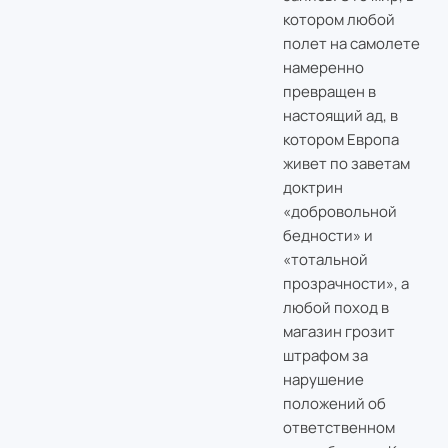
котором любой
полет на самолете
намеренно
превращен в
настоящий ад, в
котором Европа
живет по заветам
доктрин
«добровольной
бедности» и
«тотальной
прозрачности», а
любой поход в
магазин грозит
штрафом за
нарушение
положений об
ответственном