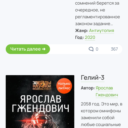
сомнений берется за
очередное, не
регламентированное
законом задание…
Жанр:
Антиутопия
Год:
2020
Читать далее
0
367
Гелий-3
Автор:
Ярослав
Гжендович
2058 год. Это мир, в
котором омнифоны
заменили собой
любые социальные