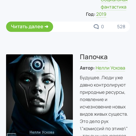
фантастика
Год:
2019
Читать далее
0
528
Папочка
Автор:
Нелли Ускова
Будущее. Люди уже
давно контролируют
природные ресурсы,
появление и
исчезновение новых
видов живых существ.
Это дело рук
\"комиссий по этике\"
- так они называются.