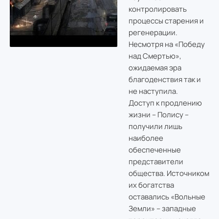
контролировать
процессы старения и
регенерации.
Несмотря на «Победу
над Смертью»,
ожидаемая эра
благоденствия так и
не наступила.
Доступ к продлению
жизни – Полису –
получили лишь
наиболее
обеспеченные
представители
общества. Источником
их богатства
оставались «Вольные
Земли» – западные