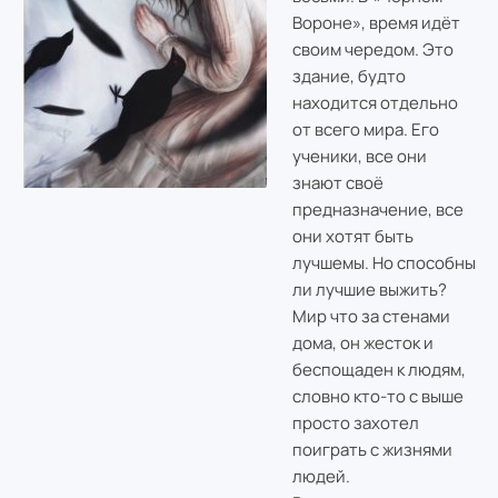
Вороне», время идёт
своим чередом. Это
здание, будто
находится отдельно
от всего мира. Его
ученики, все они
знают своё
предназначение, все
они хотят быть
лучшемы. Но способны
ли лучшие выжить?
Мир что за стенами
дома, он жесток и
беспощаден к людям,
словно кто-то с выше
просто захотел
поиграть с жизнями
людей.