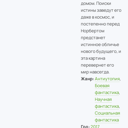
домом. Поиски
истины заведут его
даже в космос, и
постепенно перед
Норбертом
предстанет
истинное обличье
нового будущего, и
эта картина
перевернет его
мир навсегда.
Жанр:
Антиутопия
,
Боевая
фантастика
,
Научная
фантастика
,
Социальная
фантастика
Год:
2017