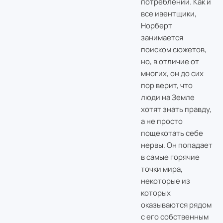
потреблении. Как и
все ивентщики,
Норберт
занимается
поиском сюжетов,
но, в отличие от
многих, он до сих
пор верит, что
люди на Земле
хотят знать правду,
а не просто
пощекотать себе
нервы. Он попадает
в самые горячие
точки мира,
некоторые из
которых
оказываются рядом
с его собственным