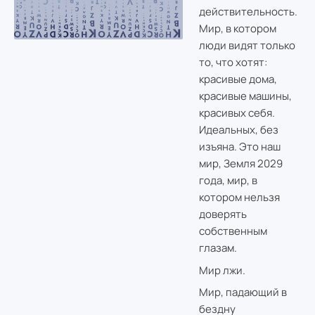
действительность.
Мир, в котором
люди видят только
то, что хотят:
красивые дома,
красивые машины,
красивых себя.
Идеальных, без
изъяна. Это наш
мир, Земля 2029
года, мир, в
котором нельзя
доверять
собственным
глазам.
Мир лжи.
Мир, падающий в
бездну