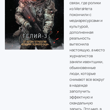
связи, где ролики
из МегаНета
покончили с
медиаресурсами и
культурой,
дополненная
реальность
вытеснила
настоящую, а место
журналистов
заняли ивентщики,
обыкновенные
люди, которые
снимают все вокруг
в надежде
заполучить
эффектную и
скандальную
запись. Это мир, в