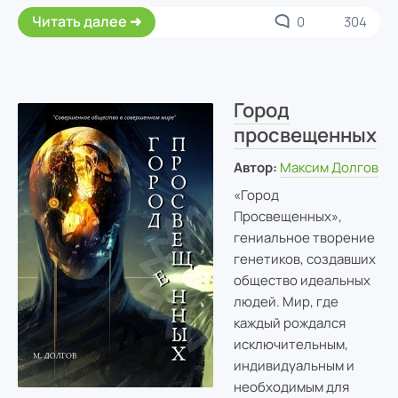
Читать далее
0
304
Город
просвещенных
Автор:
Максим Долгов
«Город
Просвещенных»,
гениальное творение
генетиков, создавших
общество идеальных
людей. Мир, где
каждый рождался
исключительным,
индивидуальным и
необходимым для