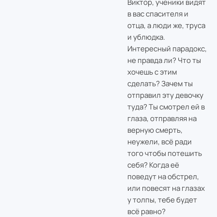
Виктор, ученики видят
в вас спасителя и
отца, а люди же, труса
и ублюдка.
Интересный парадокс,
не правда ли? Что ты
хочешь с этим
сделать? Зачем ты
отправил эту девочку
туда? Ты смотрел ей в
глаза, отправляя на
верную смерть,
неужели, всё ради
того чтобы потешить
себя? Когда её
поведут на обстрел,
или повесят на глазах
у толпы, тебе будет
всё равно?