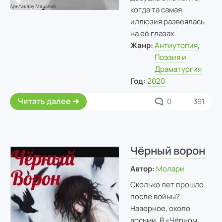
когда та самая
иллюзия развеялась
на её глазах.
Жанр:
Антиутопия
,
Поэзия и
Драматургия
Год:
2020
Читать далее
0
391
Чёрный ворон
Автор:
Молари
Сколько лет прошло
после войны?
Наверное, около
восьми. В «Чёрном