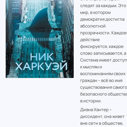
следят за каждым. Это
мир, в котором
демократия достигла
абсолютной
прозрачности. Каждое
действие
фиксируется, каждое
слово записывается, а
Система имеет доступ
к мыслям и
воспоминаниям своих
граждан – всё во имя
существования самог
безопасного обществ
в истории.
Диана Хантер –
диссидент, она живет
вне сети в обществе,