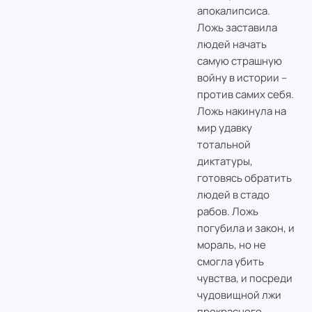
апокалипсиса.
Ложь заставила
людей начать
самую страшную
войну в истории –
против самих себя.
Ложь накинула на
мир удавку
тотальной
диктатуры,
готовясь обратить
людей в стадо
рабов. Ложь
погубила и закон, и
мораль, но не
смогла убить
чувства, и посреди
чудовищной лжи
прекрасного