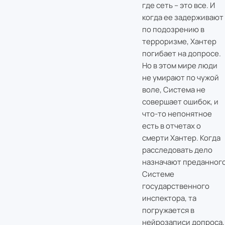
где сеть – это все. И
когда ее задерживают
по подозрению в
терроризме, Хантер
погибает на допросе.
Но в этом мире люди
не умирают по чужой
воле, Система не
совершает ошибок, и
что-то непонятное
есть в отчетах о
смерти Хантер. Когда
расследовать дело
назначают преданног
Системе
государственного
инспектора, та
погружается в
нейрозаписи допроса,