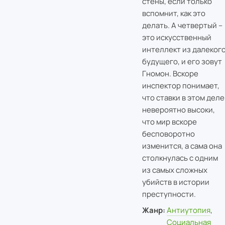
стены, если только
вспомнит, как это
делать. А четвертый –
это искусственный
интеллект из далеког
будущего, и его зовут
Гномон. Вскоре
инспектор понимает,
что ставки в этом деле
невероятно высоки,
что мир вскоре
бесповоротно
изменится, а сама она
столкнулась с одним
из самых сложных
убийств в истории
преступности.
Жанр:
Антиутопия
,
Социальная