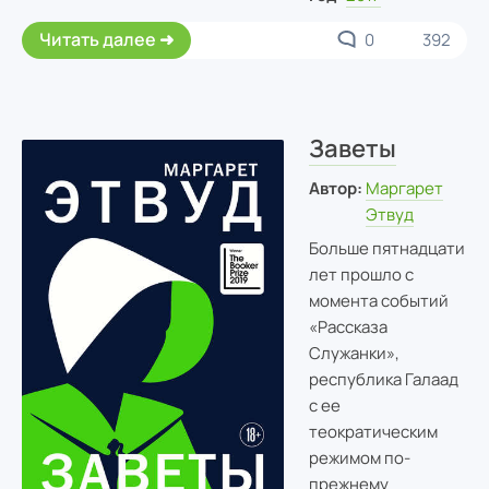
Читать далее
0
392
Заветы
Автор:
Маргарет
Этвуд
Больше пятнадцати
лет прошло с
момента событий
«Рассказа
Служанки»,
республика Галаад
с ее
теократическим
режимом по-
прежнему