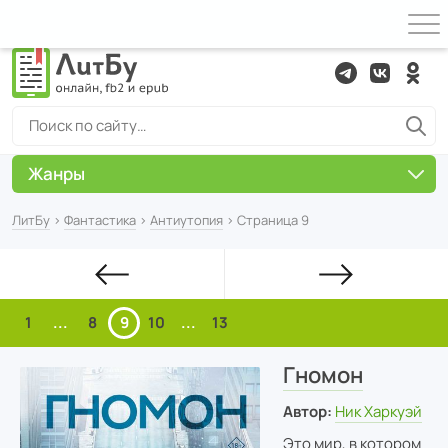
Жанры
ЛитБу
›
Фантастика
›
Антиутопия
› Страница 9
1
...
8
9
10
...
13
Гномон
Автор:
Ник Харкуэй
Это мир, в котором