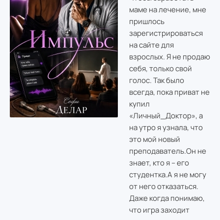
маме на лечение, мне
пришлось
зарегистрироваться
на сайте для
взрослых. Я не продаю
себя, только свой
голос. Так было
всегда, пока приват не
купил
«Личный_Доктор», а
на утро я узнала, что
это мой новый
преподаватель.Он не
знает, кто я – его
студентка.А я не могу
от него отказаться.
Даже когда понимаю,
что игра заходит