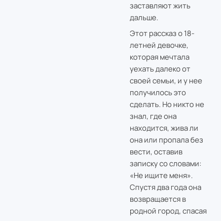
заставляют жить
дальше.
Этот рассказ о 18-
летней девочке,
которая мечтала
уехать далеко от
своей семьи, и у нее
получилось это
сделать. Но никто не
знал, где она
находится, жива ли
она или пропала без
вести, оставив
записку со словами:
«Не ищите меня».
Спустя два года она
возвращается в
родной город, спасая