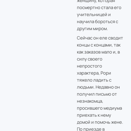
женщину, которая
посмертно стала его
учительницей и
научила бороться с
другим миром.
Сейчас он еле сводит
концы с концами, так
как заказов мало и, в
силу своего
непростого
характера, Рори
тяжело ладить с
людьми. Недавно он
получил письмо от
незнакомца,
просившего медиума
приехать к нему
домой и помочь жене.
По приезде в