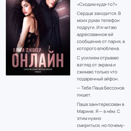
«Сходим куда-то?»
Сердце заходится. В
моих руках телефон
подруги. И я читаю
адресованное ей
сообщение от парня, в
которого влюблена.
С усилием отрываю
взгляд от экрана и
сжимаю только что
подаренный айфон.
— Тебе Паша Бессонов
пишет.
Паша заинтересован в
Марине. Я — в нём. С
этим нужно
смириться, но почему-