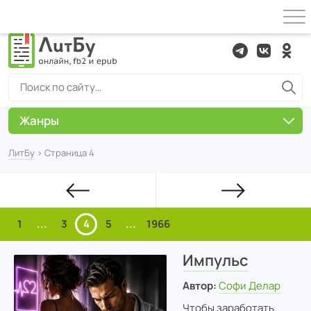
Жанры
ЛитБу
› Страница 4
1
...
3
4
5
...
1966
Импульс
Автор:
Софи Делар
Чтобы заработать