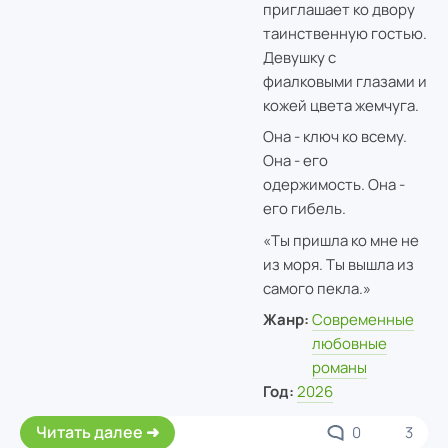
приглашает ко двору
таинственную гостью.
Девушку с
фиалковыми глазами и
кожей цвета жемчуга.
Она - ключ ко всему.
Она - его
одержимость. Она -
его гибель.
«Ты пришла ко мне не
из моря. Ты вышла из
самого пекла.»
Жанр:
Современные
любовные
романы
Год:
2026
Читать далее
0
3