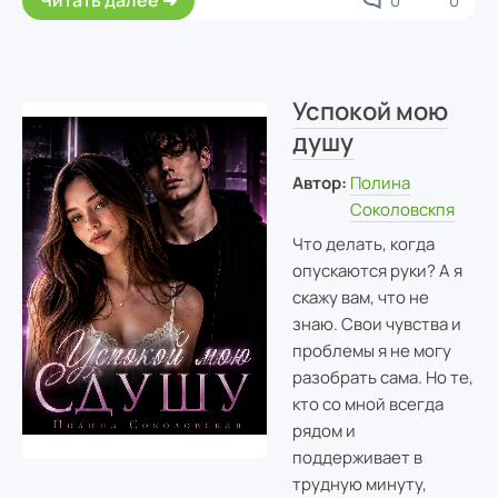
0
0
Успокой мою
душу
Автор:
Полина
Соколовскпя
Что делать, когда
опускаются руки? А я
скажу вам, что не
знаю. Свои чувства и
проблемы я не могу
разобрать сама. Но те,
кто со мной всегда
рядом и
поддерживает в
трудную минуту,