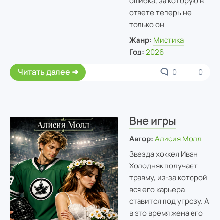
ошибка, за которую в
ответе теперь не
только он
Жанр:
Мистика
Год:
2026
Читать далее
0
0
Вне игры
Автор:
Алисия Молл
Звезда хоккея Иван
Холодняк получает
травму, из-за которой
вся его карьера
ставится под угрозу. А
в это время жена его