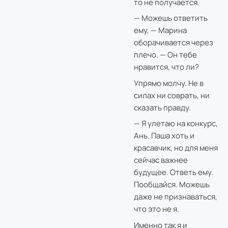
то не получается.
— Можешь ответить
ему, — Марина
оборачивается через
плечо. — Он тебе
нравится, что ли?
Упрямо молчу. Не в
силах ни соврать, ни
сказать правду.
— Я улетаю на конкурс,
Ань. Паша хоть и
красавчик, но для меня
сейчас важнее
будущее. Ответь ему.
Пообщайся. Можешь
даже не признаваться,
что это не я.
Именно так я и