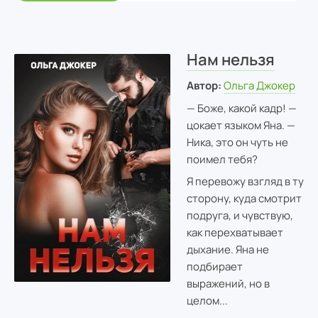
Нам нельзя
Автор:
Ольга Джокер
— Боже, какой кадр! —
цокает языком Яна. —
Ника, это он чуть не
поимел тебя?
Я перевожу взгляд в ту
сторону, куда смотрит
подруга, и чувствую,
как перехватывает
дыхание. Яна не
подбирает
выражений, но в
целом...