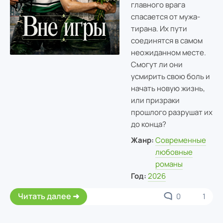
главного врага
спасается от мужа-
тирана. Их пути
соединятся в самом
неожиданном месте.
Смогут ли они
усмирить свою боль и
начать новую жизнь,
или призраки
прошлого разрушат их
до конца?
Жанр:
Современные
любовные
романы
Год:
2026
Читать далее
0
1