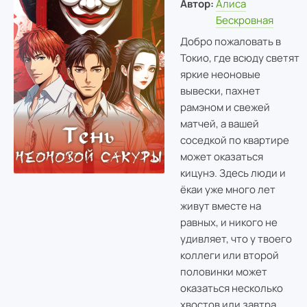
Автор:
Алиса
Бескровная
Добро пожаловать в
Токио, где всюду светят
яркие неоновые
вывески, пахнет
рамэном и свежей
матчей, а вашей
соседкой по квартире
может оказаться
кицунэ. Здесь люди и
ёкаи уже много лет
живут вместе на
равных, и никого не
удивляет, что у твоего
коллеги или второй
половинки может
оказаться несколько
хвостов или завтра