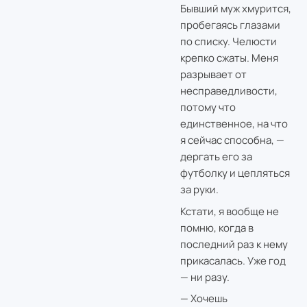
Бывший муж хмурится,
пробегаясь глазами
по списку. Челюсти
крепко сжаты. Меня
разрывает от
несправедливости,
потому что
единственное, на что
я сейчас способна, —
дергать его за
футболку и цепляться
за руки.
Кстати, я вообще не
помню, когда в
последний раз к нему
прикасалась. Уже год
— ни разу.
— Хочешь