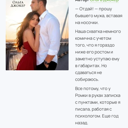
— Отдай! — прошу
бывшего мужа, вставая
на носочки.
Наша схватка немного
комична с учетом
того, что я гораздо
ниже его ростом и
заметно уступаю ему
в габаритах. Но
сдаваться не
собираюсь.
Все потому, что у
Ромки в руках записка
с пунктами, которые я
писала, работая с
психологом. Еще год
назад.