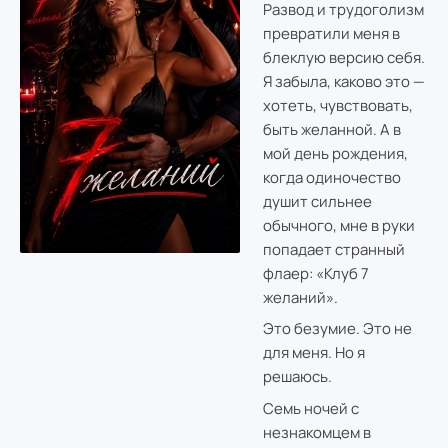
Развод и трудоголизм
превратили меня в
блеклую версию себя.
Я забыла, каково это —
хотеть, чувствовать,
быть желанной. А в
мой день рождения,
когда одиночество
душит сильнее
обычного, мне в руки
попадает странный
флаер: «Клуб 7
желаний».
Это безумие. Это не
для меня. Но я
решаюсь.
Семь ночей с
незнакомцем в