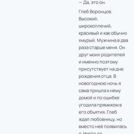
— Да, это он.
Глеб Воронцов.
Высокий,
широкоплечий,
красивый и как обычно
хмурый. Мужчина в два
раза старше меня. Он
друг моих родителей
и именно поэтому
присутствует на дне
рождения отца. В
новогоднюю ночь я
сама пришла к нему
домой и по ошибке
угодила прямиком в
его объятия. Глеб
ждал любовницу, но
вместо неё появилась
я. Никто из