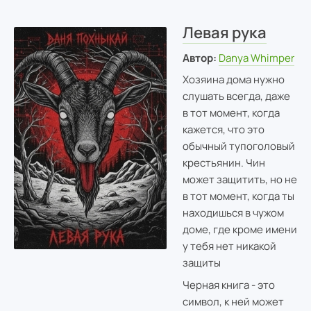
Левая рука
Автор:
Danya Whimper
Хозяина дома нужно
слушать всегда, даже
в тот момент, когда
кажется, что это
обычный тупоголовый
крестьянин. Чин
может защитить, но не
в тот момент, когда ты
находишься в чужом
доме, где кроме имени
у тебя нет никакой
защиты
Черная книга - это
символ, к ней может