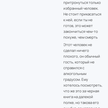
притронуться только
избранный человек.
Не стоит прикасаться
к ней, если ты не
готов, это может
закончиться чем-то
похуже, чем смерть
Этот человек не
сделал ничего
плохого, он обычный
гость, который не
справился с
алкогольным
градусом. Ему
хотелось посмотреть,
что же это за черная
книга на далекой
полке, но такова его