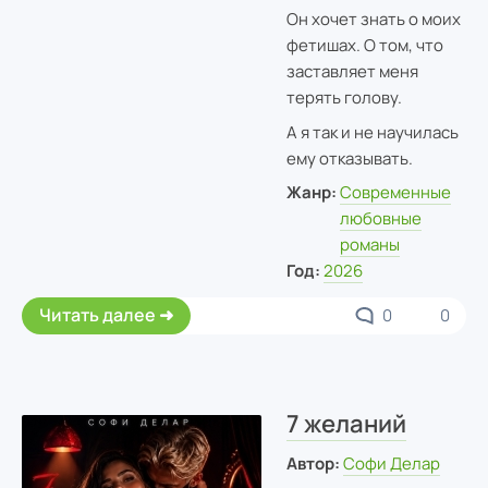
Он хочет знать о моих
фетишах. О том, что
заставляет меня
терять голову.
А я так и не научилась
ему отказывать.
Жанр:
Современные
любовные
романы
Год:
2026
Читать далее
0
0
7 желаний
Автор:
Софи Делар