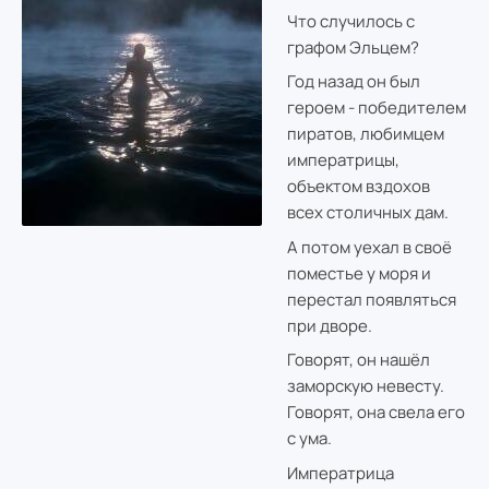
Что случилось с
графом Эльцем?
Год назад он был
героем - победителем
пиратов, любимцем
императрицы,
объектом вздохов
всех столичных дам.
А потом уехал в своё
поместье у моря и
перестал появляться
при дворе.
Говорят, он нашёл
заморскую невесту.
Говорят, она свела его
с ума.
Императрица