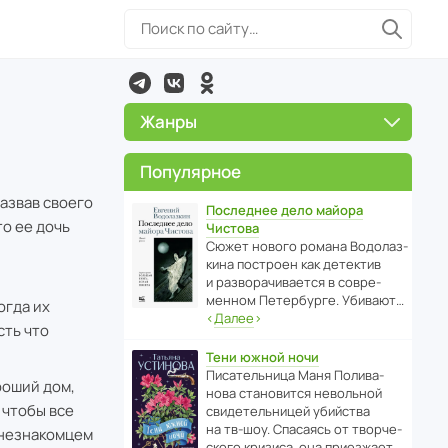
Жанры
Популярное
назвав своего
Последнее дело майора
о ее дочь
Чистова
Сюжет нового романа Водо­ла­з­
кина пост­роен как дете­ктив
и разво­ра­чи­ва­ется в совре­
менном Пете­р­бурге. Убивают…
огда их
‹
Далее
›
сть что
Тени южной ночи
Писа­тель­ница Маня Поли­ва­
роший дом,
нова стано­вится невольной
 чтобы все
свиде­тель­ницей убийства
на тв-шоу. Спасаясь от твор­че­
с незнакомцем
с­кого кризиса, она приезжает…