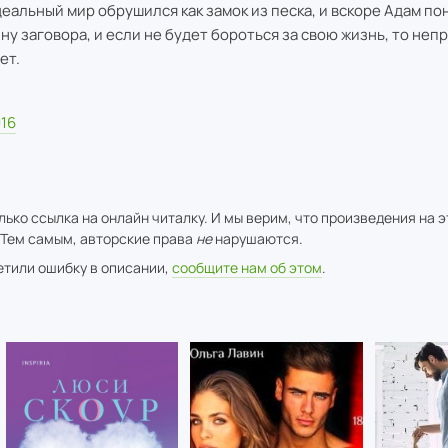
деальный мир обрушился как замок из песка, и вскоре Адам по
ину заговора, и если не будет бороться за свою жизнь, то не
ет.
16
ько ссылка на онлайн читалку. И мы верим, что произведения на 
 Тем самым, авторские права
не
нарушаются.
метили ошибку в описании,
сообщите нам об этом
.