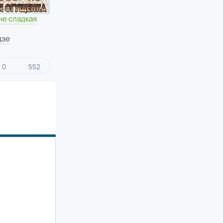
не сладкая
дзе
0
552