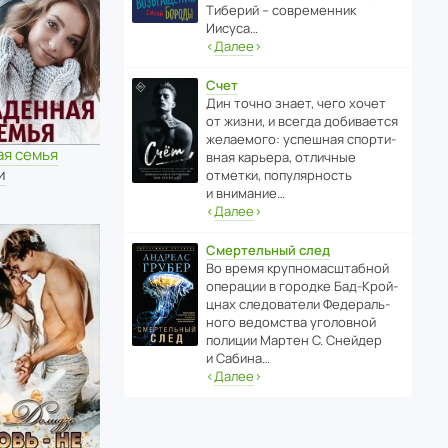
Тиберий – совре­менник
Иисуса…
‹
Далее
›
Счет
Дин точно знает, чего хочет
от жизни, и всегда доби­ва­ется
жела­е­мого: успе­шная спор­ти­
ая семья
вная карьера, отли­чные
и
отметки, попу­ля­р­ность
и внимание…
‹
Далее
›
Смертельный след
Во время круп­но­мас­ш­та­бной
операции в городке Бад‑Крой­
цнах следо­ва­тели Феде­раль­
ного ведомства уголо­вной
полиции Мартен С. Снейдер
и Сабина…
‹
Далее
›