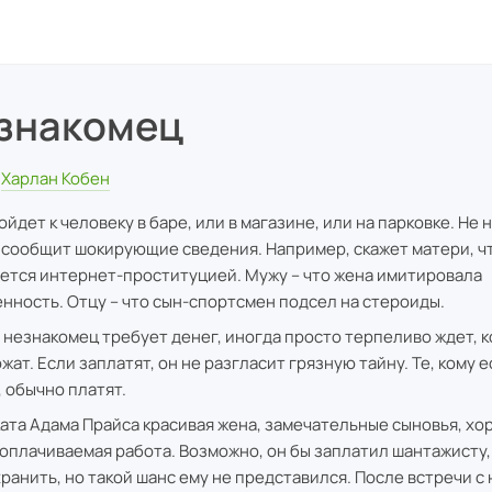
знакомец
Харлан Кобен
йдет к человеку в баре, или в магазине, или на парковке. Не 
 сообщит шокирующие сведения. Например, скажет матери, чт
ется интернет-проституцией. Мужу – что жена имитировала
нность. Отцу – что сын-спортсмен подсел на стероиды.
 незнакомец требует денег, иногда просто терпеливо ждет, к
ат. Если заплатят, он не разгласит грязную тайну. Те, кому е
, обычно платят.
ката Адама Прайса красивая жена, замечательные сыновья, хо
оплачиваемая работа. Возможно, он бы заплатил шантажисту,
хранить, но такой шанс ему не представился. После встречи 