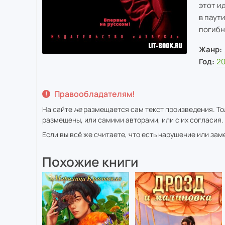
этот и
в паут
погибн
Жанр:
Год:
20
Правообладателям!
На сайте
не
размещается сам текст произведения. Тол
размещены, или самими авторами, или с их согласия.
Если вы всё же считаете, что есть нарушение или за
Похожие книги