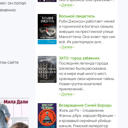
нял: он попал
‹
Далее
›
пременно
Восьмой свидетель
Руби Джонсон рабо­тает няней
и горни­чной в богатых семьях,
живущих на прес­ти­жной улице
Манх­эт­тена. Она знает про них
всё. Их распо­рядок дня…
‹
Далее
›
ЗАТО: город забвения
этом сайте
После­дняя легенда города
Шелково была расска­зана,
но в мире ещё много мест,
хранящих свои мрачные тайны.
Новая группа иска­телей
приключений…
‹
Далее
›
Возвращение Синей Бороды
Жиль де Рэ – спод­ви­жник
Жанны д’Арк, маршал Франции –
и кровавый серийный убийца-
маньяк. Римский импе­ратор