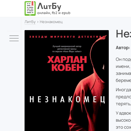
ЛитБу
› Незнакомец
Не
Автор:
Он подо
имени,
занима
береме
Иногда
предлож
терять
У адво
высоко
это со