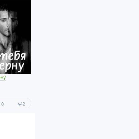
рну
0
442