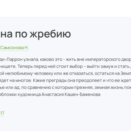
на по жребию
Самсонова Н.
ди-Ларрон узнала, каково это - жить вне императорского двор
 нищете. Теперь перед ней стоит выбор – выйти замуж и стат
ой нелюбимому человеку или же отказаться, остаться на Земл
йдет на многое. Какие преграды она преодолеет и что ее ждет
тье или ад, по сравнению с которым прежняя, земная жизнь по
обложки художница Анастасия Кашен-Баженова
17