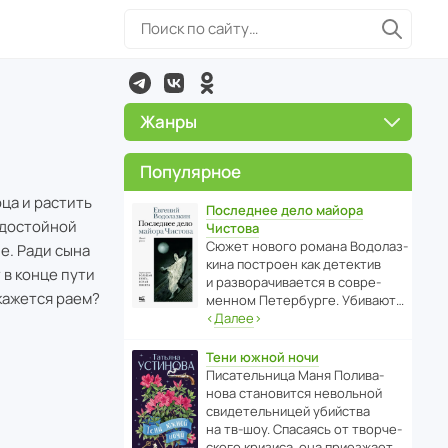
Жанры
Популярное
ца и растить
Последнее дело майора
ь достойной
Чистова
Сюжет нового романа Водо­ла­з­
е. Ради сына
кина пост­роен как дете­ктив
 в конце пути
и разво­ра­чи­ва­ется в совре­
кажется раем?
менном Пете­р­бурге. Убивают…
‹
Далее
›
Тени южной ночи
Писа­тель­ница Маня Поли­ва­
нова стано­вится невольной
свиде­тель­ницей убийства
на тв-шоу. Спасаясь от твор­че­
с­кого кризиса, она приезжает…