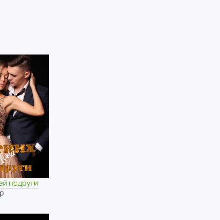
ей подруги
р