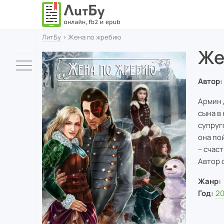
ЛитБу
› Жена по жребию
Же
Автор:
Армин 
сына в
супруг
она по
– счас
Автор 
Жанр:
Год:
20