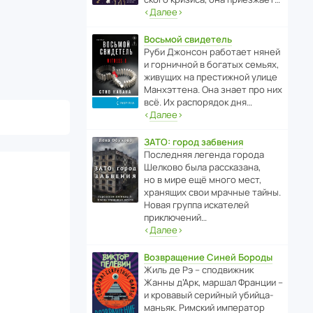
‹
Далее
›
Восьмой свидетель
Руби Джонсон рабо­тает няней
и горни­чной в богатых семьях,
живущих на прес­ти­жной улице
Манх­эт­тена. Она знает про них
всё. Их распо­рядок дня…
‹
Далее
›
ЗАТО: город забвения
После­дняя легенда города
Шелково была расска­зана,
но в мире ещё много мест,
хранящих свои мрачные тайны.
Новая группа иска­телей
приключений…
‹
Далее
›
Возвращение Синей Бороды
Жиль де Рэ – спод­ви­жник
Жанны д’Арк, маршал Франции –
и кровавый серийный убийца-
маньяк. Римский импе­ратор