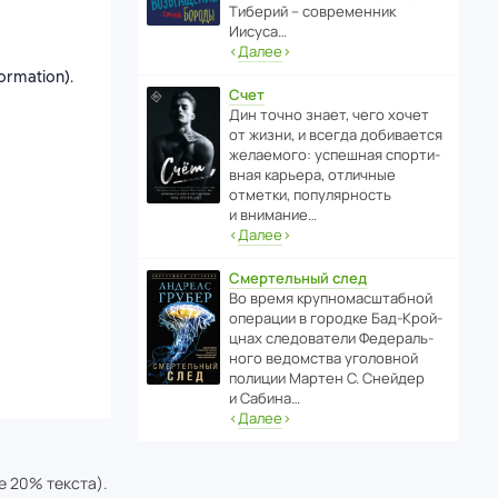
Тиберий – совре­менник
Иисуса…
‹
Далее
›
Счет
Дин точно знает, чего хочет
от жизни, и всегда доби­ва­ется
жела­е­мого: успе­шная спор­ти­
вная карьера, отли­чные
отметки, попу­ля­р­ность
и внимание…
‹
Далее
›
Смертельный след
Во время круп­но­мас­ш­та­бной
операции в городке Бад‑Крой­
цнах следо­ва­тели Феде­раль­
ного ведомства уголо­вной
полиции Мартен С. Снейдер
и Сабина…
‹
Далее
›
е 20% текста).