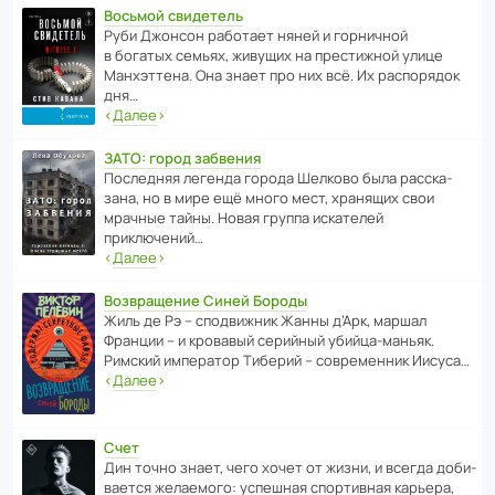
Восьмой свидетель
Руби Джонсон рабо­тает няней и горни­чной
в богатых семьях, живущих на прес­ти­жной улице
Манх­эт­тена. Она знает про них всё. Их распо­рядок
дня…
‹
Далее
›
ЗАТО: город забвения
После­дняя легенда города Шелково была расска­
зана, но в мире ещё много мест, хранящих свои
мрачные тайны. Новая группа иска­телей
приключений…
‹
Далее
›
Возвращение Синей Бороды
Жиль де Рэ – спод­ви­жник Жанны д’Арк, маршал
Франции – и кровавый серийный убийца-маньяк.
Римский импе­ратор Тиберий – совре­менник Иисуса…
‹
Далее
›
Счет
Дин точно знает, чего хочет от жизни, и всегда доби­
ва­ется жела­е­мого: успе­шная спор­ти­вная карьера,