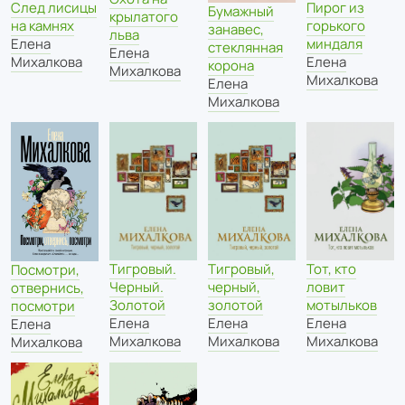
След лисицы
Пирог из
Бумажный
крылатого
на камнях
горького
занавес,
льва
Елена
миндаля
стеклянная
Елена
Михалкова
Елена
корона
Михалкова
Михалкова
Елена
Михалкова
Тигровый,
Тот, кто
Тигровый.
Посмотри,
черный,
ловит
Черный.
отвернись,
золотой
мотыльков
Золотой
посмотри
Елена
Елена
Елена
Елена
Михалкова
Михалкова
Михалкова
Михалкова