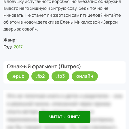
в ловушку испуганного воробья, но внезапно обнаружил
вместо него хищную и хитрую сову, беды точно не
миновать. Не станет ли жертвой сам птицелов? Читайте
об этом в новом детективе Елены Михалковой «Закрой
дверь за совой».
Жанр:
Год:
2017
Ознак-ый фрагмент (Литрес)
.epub
.fb2
.fb3
онлайн
ЧИТАТЬ КНИГУ