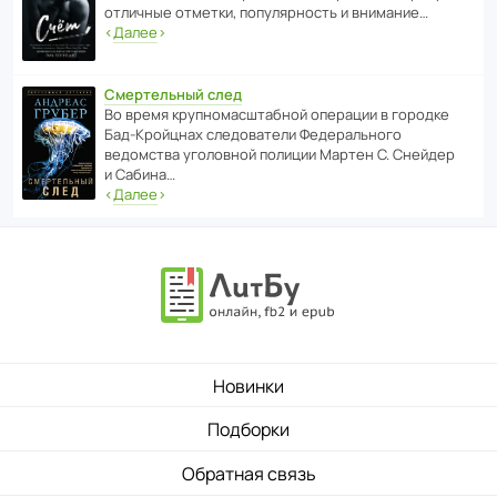
отли­чные отметки, попу­ля­р­ность и внимание…
‹
Далее
›
Смертельный след
Во время круп­но­мас­ш­та­бной операции в городке
Бад‑Крой­цнах следо­ва­тели Феде­раль­ного
ведомства уголо­вной полиции Мартен С. Снейдер
и Сабина…
‹
Далее
›
Новинки
Подборки
Обратная связь