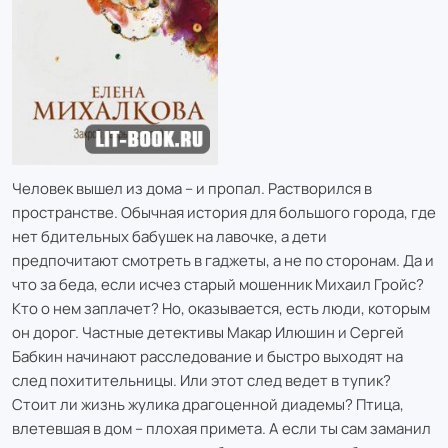
Человек вышел из дома – и пропал. Растворился в
пространстве. Обычная история для большого города, где
нет бдительных бабушек на лавочке, а дети
предпочитают смотреть в гаджеты, а не по сторонам. Да и
что за беда, если исчез старый мошенник Михаил Гройс?
Кто о нем заплачет? Но, оказывается, есть люди, которым
он дорог. Частные детективы Макар Илюшин и Сергей
Бабкин начинают расследование и быстро выходят на
след похитительницы. Или этот след ведет в тупик?
Стоит ли жизнь жулика драгоценной диадемы? Птица,
влетевшая в дом – плохая примета. А если ты сам заманил