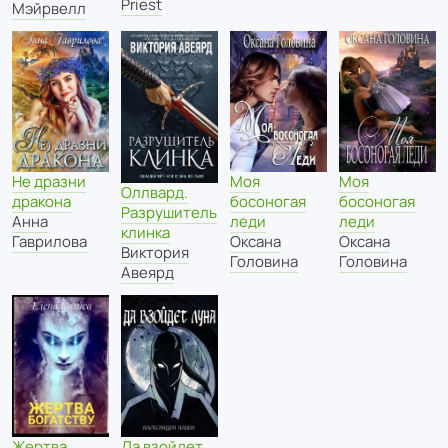
Priest
Мэйрвелл
Не дразни
Моя
Моя
Оллвард.
дракона
босоногая
босоногая
Разрушитель
Анна
леди
леди
клинка
Гаврилова
Оксана
Оксана
Виктория
Головина
Головина
Авеярд
Жертва
Да взойдет