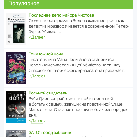
Популярное
Последнее дело майора Чистова
Сюжет нового романа Водо­ла­з­кина пост­роен как
дете­ктив и разво­ра­чи­ва­ется в совре­менном Пете­р­
бурге. Убивают…
‹
Далее
›
Тени южной ночи
Писа­тель­ница Маня Поли­ва­нова стано­вится
невольной свиде­тель­ницей убийства на тв-шоу.
Спасаясь от твор­че­с­кого кризиса, она приезжает…
‹
Далее
›
Восьмой свидетель
Руби Джонсон рабо­тает няней и горни­чной
в богатых семьях, живущих на прес­ти­жной улице
Манх­эт­тена. Она знает про них всё. Их распо­рядок
дня…
‹
Далее
›
ЗАТО: город забвения