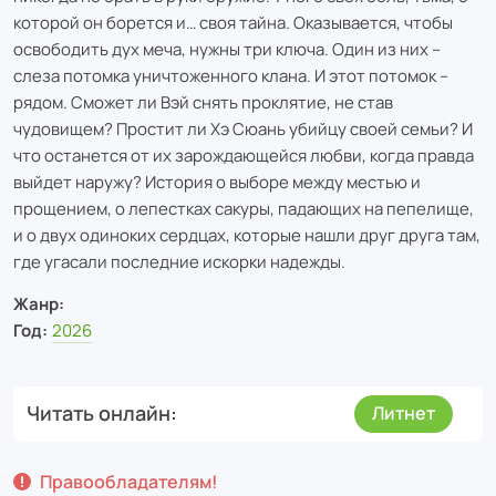
которой он борется и… своя тайна. Оказывается, чтобы
освободить дух меча, нужны три ключа. Один из них –
слеза потомка уничтоженного клана. И этот потомок –
рядом. Сможет ли Вэй снять проклятие, не став
чудовищем? Простит ли Хэ Сюань убийцу своей семьи? И
что останется от их зарождающейся любви, когда правда
выйдет наружу? История о выборе между местью и
прощением, о лепестках сакуры, падающих на пепелище,
и о двух одиноких сердцах, которые нашли друг друга там,
где угасали последние искорки надежды.
Жанр:
Год:
2026
Читать онлайн
Литнет
Правообладателям!