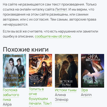
На сайте
не
размещается сам текст произведения. Только
ссылка на онлайн читалку сайта
ЛитНет
. И мы верим, что
произведения на этом сайте размещены, или самими
авторами, или с их согласия. Тем самым, авторские права
не
нарушаются.
Если вы всё же считаете, что есть нарушение или заметили
ошибку в описании,
сообщите нам об этом
.
Похожие книги
Топить в
Госпожа
Истоки тьмы
Эра
огне
забытого
Алина
Arsirin
бушующем
пика
Эленор
печали. Том 1
Айра