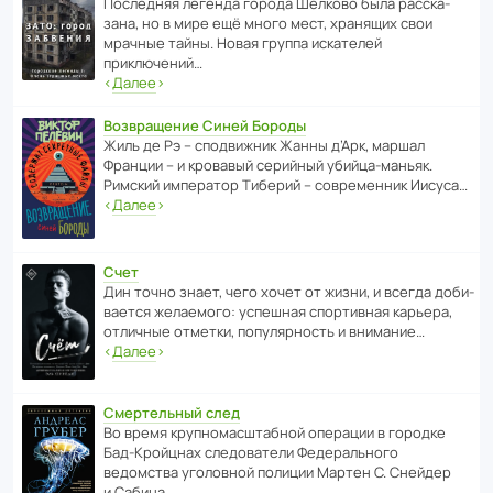
После­дняя легенда города Шелково была расска­
зана, но в мире ещё много мест, хранящих свои
мрачные тайны. Новая группа иска­телей
приключений…
‹
Далее
›
Возвращение Синей Бороды
Жиль де Рэ – спод­ви­жник Жанны д’Арк, маршал
Франции – и кровавый серийный убийца-маньяк.
Римский импе­ратор Тиберий – совре­менник Иисуса…
‹
Далее
›
Счет
Дин точно знает, чего хочет от жизни, и всегда доби­
ва­ется жела­е­мого: успе­шная спор­ти­вная карьера,
отли­чные отметки, попу­ля­р­ность и внимание…
‹
Далее
›
Смертельный след
Во время круп­но­мас­ш­та­бной операции в городке
Бад‑Крой­цнах следо­ва­тели Феде­раль­ного
ведомства уголо­вной полиции Мартен С. Снейдер
и Сабина…