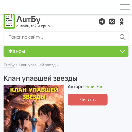
Жанры
ЛитБу
› Клан упавшей звезды
Клан упавшей звезды
Автор:
Олли Эш
Читать