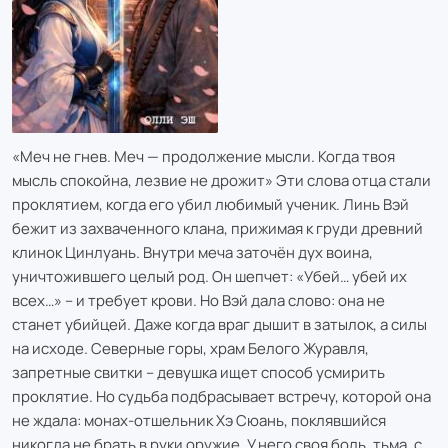
«Меч не гнев. Меч — продолжение мысли. Когда твоя
мысль спокойна, лезвие не дрожит» Эти слова отца стали
проклятием, когда его убил любимый ученик. Линь Вэй
бежит из захваченного клана, прижимая к груди древний
клинок Цинлуань. Внутри меча заточён дух воина,
уничтожившего целый род. Он шепчет: «Убей… убей их
всех…» – и требует крови. Но Вэй дала слово: она не
станет убийцей. Даже когда враг дышит в затылок, а силы
на исходе. Северные горы, храм Белого Журавля,
запретные свитки – девушка ищет способ усмирить
проклятие. Но судьба подбрасывает встречу, которой она
не ждала: монах-отшельник Хэ Сюань, поклявшийся
никогда не брать в руки оружие. У него своя боль, тьма, с