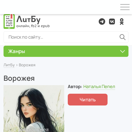
Жанры
ЛитБу
› Ворожея
Ворожея
Автор:
Наталья Пепел
Читать