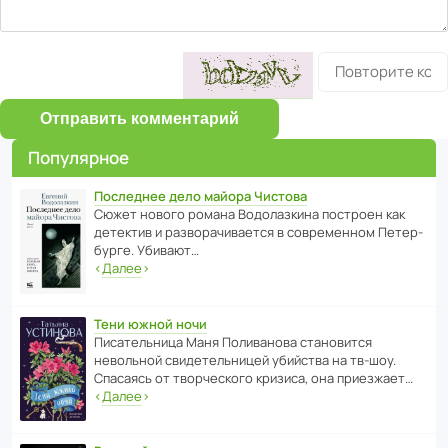
Отправить комментарий
Популярное
Последнее дело майора Чистова
Сюжет нового романа Водо­ла­з­кина пост­роен как
дете­ктив и разво­ра­чи­ва­ется в совре­менном Пете­р­
бурге. Убивают…
‹
Далее
›
Тени южной ночи
Писа­тель­ница Маня Поли­ва­нова стано­вится
невольной свиде­тель­ницей убийства на тв-шоу.
Спасаясь от твор­че­с­кого кризиса, она приезжает…
‹
Далее
›