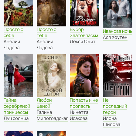
Просто о
Просто о
Выбор
Иванова ночь
себе
тебе
Златовласкм
Ася Хоутен
Анелия
Анелия
Лекси Смит
Чадова
Чадова
Тайна
Попасть и не
Любой
Не
серебряной
пропасть
ценой
последний
принцессы
Нинетта
Галина
герой
Луч солнца
Исакова
Милогоадская
Илона
Шилова