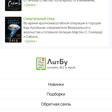
отли­чные отметки, попу­ля­р­ность и внимание…
‹
Далее
›
Смертельный след
Во время круп­но­мас­ш­та­бной операции в городке
Бад‑Крой­цнах следо­ва­тели Феде­раль­ного
ведомства уголо­вной полиции Мартен С. Снейдер
и Сабина…
‹
Далее
›
Новинки
Подборки
Обратная связь