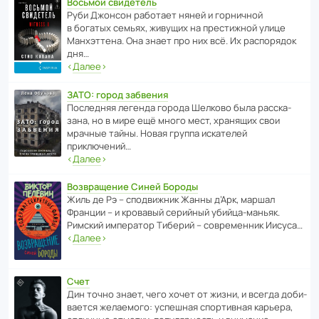
Восьмой свидетель
Руби Джонсон рабо­тает няней и горни­чной
в богатых семьях, живущих на прес­ти­жной улице
Манх­эт­тена. Она знает про них всё. Их распо­рядок
дня…
‹
Далее
›
ЗАТО: город забвения
После­дняя легенда города Шелково была расска­
зана, но в мире ещё много мест, хранящих свои
мрачные тайны. Новая группа иска­телей
приключений…
‹
Далее
›
Возвращение Синей Бороды
Жиль де Рэ – спод­ви­жник Жанны д’Арк, маршал
Франции – и кровавый серийный убийца-маньяк.
Римский импе­ратор Тиберий – совре­менник Иисуса…
‹
Далее
›
Счет
Дин точно знает, чего хочет от жизни, и всегда доби­
ва­ется жела­е­мого: успе­шная спор­ти­вная карьера,