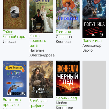
Тайна
Графиня
Карты
Чёрной горы
Сюзанна
древнего
Попутчица
Инесса
Кленова
мага
Александр
Наталья
Варго
Александрова
Черный лед
Выстрел в
Бомба для
Майкл
прошлое
графини
Коннелли