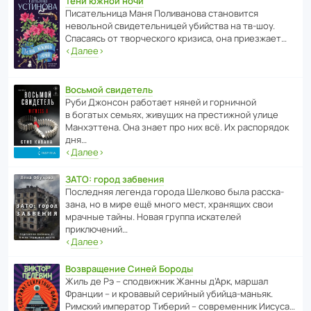
Тени южной ночи
Писа­тель­ница Маня Поли­ва­нова стано­вится
невольной свиде­тель­ницей убийства на тв-шоу.
Спасаясь от твор­че­с­кого кризиса, она приезжает…
‹
Далее
›
Восьмой свидетель
Руби Джонсон рабо­тает няней и горни­чной
в богатых семьях, живущих на прес­ти­жной улице
Манх­эт­тена. Она знает про них всё. Их распо­рядок
дня…
‹
Далее
›
ЗАТО: город забвения
После­дняя легенда города Шелково была расска­
зана, но в мире ещё много мест, хранящих свои
мрачные тайны. Новая группа иска­телей
приключений…
‹
Далее
›
Возвращение Синей Бороды
Жиль де Рэ – спод­ви­жник Жанны д’Арк, маршал
Франции – и кровавый серийный убийца-маньяк.
Римский импе­ратор Тиберий – совре­менник Иисуса…