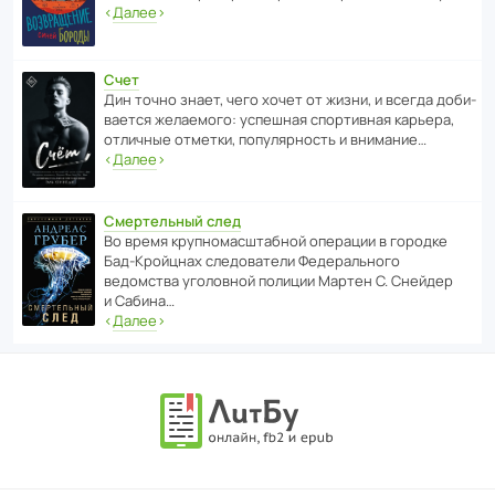
‹
Далее
›
Счет
Дин точно знает, чего хочет от жизни, и всегда доби­
ва­ется жела­е­мого: успе­шная спор­ти­вная карьера,
отли­чные отметки, попу­ля­р­ность и внимание…
‹
Далее
›
Смертельный след
Во время круп­но­мас­ш­та­бной операции в городке
Бад‑Крой­цнах следо­ва­тели Феде­раль­ного
ведомства уголо­вной полиции Мартен С. Снейдер
и Сабина…
‹
Далее
›