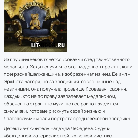
Из глубины веков тянется кровавый след таинственного
медальона. Ходят слухи, что этот медальон проклят, как и
прекраснейшая женщина, изображенная на нем. Ее имя –
Эржбета Батори, но за злодеяния, совершенные над
невинными, она получила прозвище Кровавая графиня.
Каждый, кто не по праву завладевает медальоном,
обречен на страшные муки, но все равно находятся
смельчаки, готовые рискнуть своей жизнью и
благополучием ради портрета средневековой злодейки.
Детектив-любитель Надежда Лебедева, будучи
убежденной материалисткой, ко всякой мистике