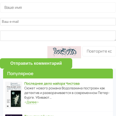
Отправить комментарий
Популярное
Последнее дело майора Чистова
Сюжет нового романа Водо­ла­з­кина пост­роен как
дете­ктив и разво­ра­чи­ва­ется в совре­менном Пете­р­
бурге. Убивают…
‹
Далее
›