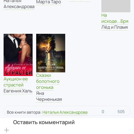
Наталья
Марта Таро
Александрова
На
исходе...Бря
Лёд и Пламя
Сказки
Аукцион ее
болотного
страстей
огонька
Евгения Халь
Яна
Черненькая
0
505
Все книги автора:
Наталья Александрова
Оставить комментарий