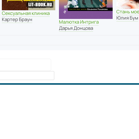
Стань мо
Сексуальная клиника
Юлия Бум
Картер Браун
Малютка Интрига
Дарья Донцова