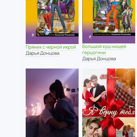
Большой куш нищей
Пряник с черной икрой
герцогини
Дарья Донцова
Дарья Донцова