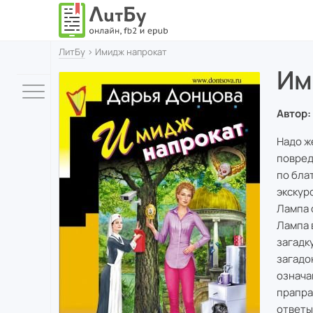
ЛитБу
› Имидж напрокат
Им
Автор:
Надо ж
повред
по бла
экскур
Лампа 
Лампа 
загадк
загадо
означа
прапра
ответы