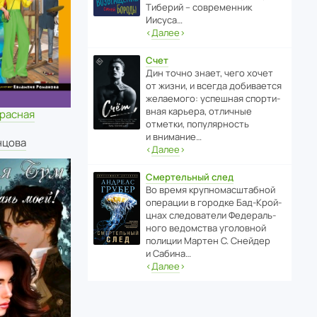
Тиберий – совре­менник
Иисуса…
‹
Далее
›
Счет
Дин точно знает, чего хочет
от жизни, и всегда доби­ва­ется
жела­е­мого: успе­шная спор­ти­
вная карьера, отли­чные
Красная
отметки, попу­ля­р­ность
и внимание…
нцова
‹
Далее
›
Смертельный след
Во время круп­но­мас­ш­та­бной
операции в городке Бад‑Крой­
цнах следо­ва­тели Феде­раль­
ного ведомства уголо­вной
полиции Мартен С. Снейдер
и Сабина…
‹
Далее
›