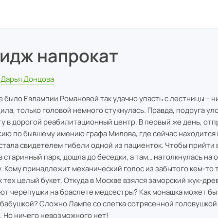
идж напрокат
Дарья Донцова
е было Евлампии Романовой так удачно упасть с лестницы – н
ила, только головой немного стукнулась. Правда, подруга ул
ту в дорогой реабилитационный центр. В первый же день, от
сию по бывшему имению графа Милова, где сейчас находится 
стала свидетелем гибели одной из пациенток. Чтобы прийти 
в старинный парк, дошла до беседки, а там… натолкнулась на
у. Кому принадлежит механический голос из забытого кем-то
к тех целый букет. Откуда в Москве взялся заморский жук-др
ют черепушки на браслете медсестры? Как монашка может бы
бабушкой? Сложно Лампе со слегка сотрясенной головушкой
. Но ничего невозможного нет!