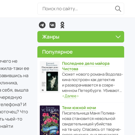
Жанры
Популярное
ичего не
Последнее дело майора
ожила-таки ее
Чистова
Сюжет нового романа Водо­ла­з­
правившись на
кина пост­роен как дете­ктив
клиника,
и разво­ра­чи­ва­ется в совре­
в себя, вышла
менном Пете­р­бурге. Убивают…
‹
Далее
›
 очередную
 телефона? И
Тени южной ночи
евоточец? Что
Писа­тель­ница Маня Поли­ва­
ть чьей-то
нова стано­вится невольной
свиде­тель­ницей убийства
 найти
на тв-шоу. Спасаясь от твор­че­
с­кого кризиса, она приезжает…