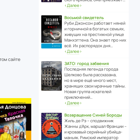
‹
Далее
›
Восьмой свидетель
Руби Джонсон рабо­тает няней
и горни­чной в богатых семьях,
живущих на прес­ти­жной улице
Манх­эт­тена. Она знает про них
всё. Их распо­рядок дня…
‹
Далее
›
этом сайте
ЗАТО: город забвения
После­дняя легенда города
Шелково была расска­зана,
но в мире ещё много мест,
хранящих свои мрачные тайны.
Новая группа иска­телей
приключений…
‹
Далее
›
Возвращение Синей Бороды
Жиль де Рэ – спод­ви­жник
Жанны д’Арк, маршал Франции –
и кровавый серийный убийца-
маньяк. Римский импе­ратор