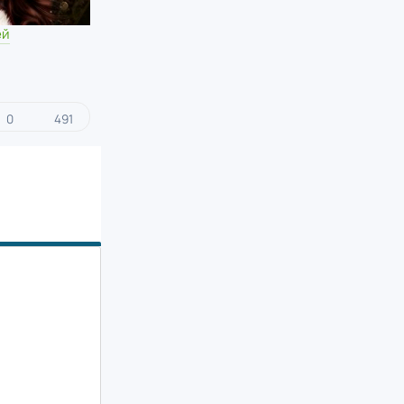
ей
0
491