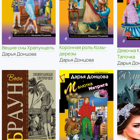
Коронная роль Козы-
Вещие сны Храпунцель
Девочка 
дерезы
Дарья Донцова
Тапочка
Дарья Донцова
Дарья До