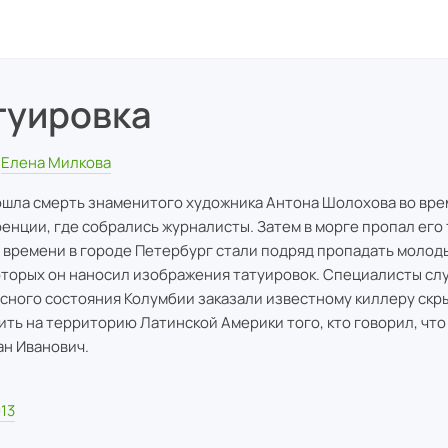
туировка
Елена Милкова
шла смерть знаменитого художника Антона Шолохова во вре
енции, где собрались журналисты. Затем в морге пропал его 
 времени в городе Петербург стали подряд пропадать молод
оторых он наносил изображения татуировок. Специалисты сл
сного состояния Колумбии заказали известному киллеру скр
ить на территорию Латинской Америки того, кто говорил, что
ан Иванович.
13