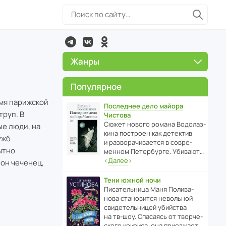
Жанры
Популярное
мя парижской
Последнее дело майора
труп. В
Чистова
Сюжет нового романа Водо­ла­з­
ые люди, на
кина пост­роен как дете­ктив
ужб
и разво­ра­чи­ва­ется в совре­
ытно
менном Пете­р­бурге. Убивают…
‹
Далее
›
 он чеченец,
Тени южной ночи
Писа­тель­ница Маня Поли­ва­
нова стано­вится невольной
свиде­тель­ницей убийства
на тв-шоу. Спасаясь от твор­че­
с­кого кризиса, она приезжает…