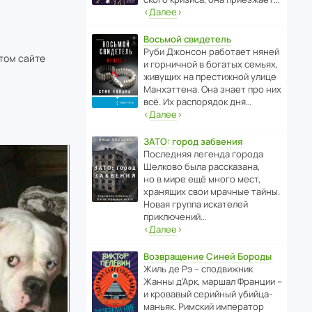
‹
Далее
›
Восьмой свидетель
Руби Джонсон рабо­тает няней
этом сайте
и горни­чной в богатых семьях,
живущих на прес­ти­жной улице
Манх­эт­тена. Она знает про них
всё. Их распо­рядок дня…
‹
Далее
›
ЗАТО: город забвения
После­дняя легенда города
Шелково была расска­зана,
но в мире ещё много мест,
хранящих свои мрачные тайны.
Новая группа иска­телей
приключений…
‹
Далее
›
Возвращение Синей Бороды
Жиль де Рэ – спод­ви­жник
Жанны д’Арк, маршал Франции –
и кровавый серийный убийца-
маньяк. Римский импе­ратор