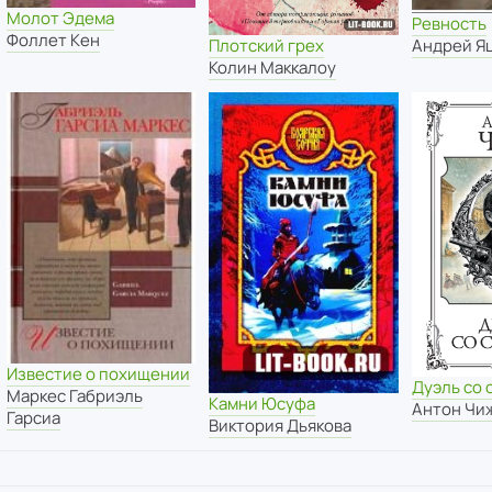
Молот Эдема
Ревность
Фоллет Кен
Плотский грех
Андрей Я
Колин Маккалоу
Известие о похищении
Дуэль со
Маркес Габриэль
Камни Юсуфа
Антон Чи
Гарсиа
Виктория Дьякова