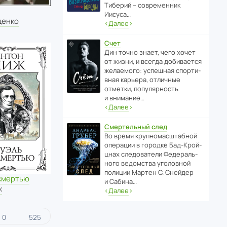
Тиберий – совре­менник
Иисуса…
ценко
‹
Далее
›
Счет
Дин точно знает, чего хочет
от жизни, и всегда доби­ва­ется
жела­е­мого: успе­шная спор­ти­
вная карьера, отли­чные
отметки, попу­ля­р­ность
и внимание…
‹
Далее
›
Смертельный след
Во время круп­но­мас­ш­та­бной
операции в городке Бад‑Крой­
цнах следо­ва­тели Феде­раль­
ного ведомства уголо­вной
полиции Мартен С. Снейдер
 смертью
и Сабина…
ж
‹
Далее
›
0
525