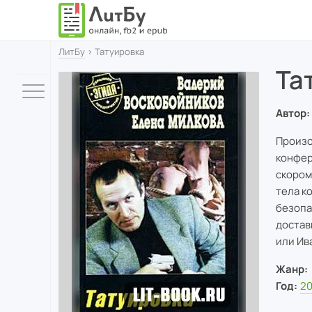
ЛитБу
› Татуировка
Та
Автор:
Произо
конфер
скором
тела к
безопа
достав
или Ив
Жанр:
Год:
20