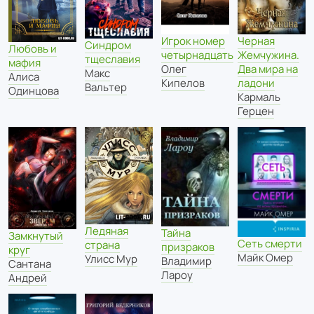
Игрок номер
Черная
Синдром
Любовь и
четырнадцать
Жемчужина.
тщеславия
мафия
Олег
Два мира на
Макс
Алиса
Кипелов
ладони
Вальтер
Одинцова
Кармаль
Герцен
Ледяная
Тайна
Замкнутый
Сеть смерти
страна
призраков
круг
Майк Омер
Улисс Мур
Владимир
Сантана
Лароу
Андрей