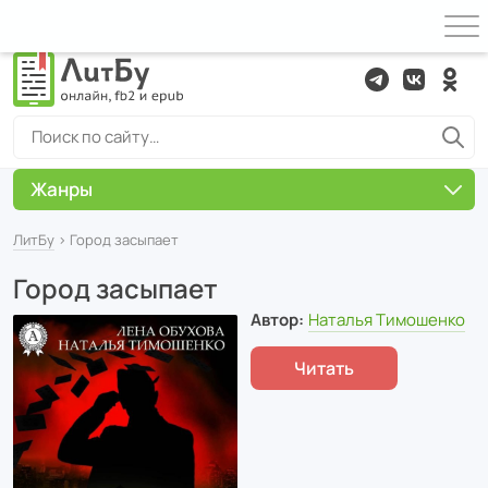
Жанры
ЛитБу
› Город засыпает
Город засыпает
Автор:
Наталья Тимошенко
Читать