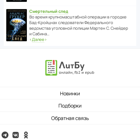
Смертельный след
Во время круп­но­мас­ш­та­бной операции в городке
Бад‑Крой­цнах следо­ва­тели Феде­раль­ного
ведомства уголо­вной полиции Мартен С. Снейдер
и Сабина…
‹
Далее
›
Новинки
Подборки
Обратная связь