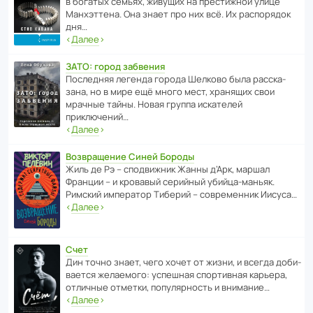
в богатых семьях, живущих на прес­ти­жной улице
Манх­эт­тена. Она знает про них всё. Их распо­рядок
дня…
‹
Далее
›
ЗАТО: город забвения
После­дняя легенда города Шелково была расска­
зана, но в мире ещё много мест, хранящих свои
мрачные тайны. Новая группа иска­телей
приключений…
‹
Далее
›
Возвращение Синей Бороды
Жиль де Рэ – спод­ви­жник Жанны д’Арк, маршал
Франции – и кровавый серийный убийца-маньяк.
Римский импе­ратор Тиберий – совре­менник Иисуса…
‹
Далее
›
Счет
Дин точно знает, чего хочет от жизни, и всегда доби­
ва­ется жела­е­мого: успе­шная спор­ти­вная карьера,
отли­чные отметки, попу­ля­р­ность и внимание…
‹
Далее
›