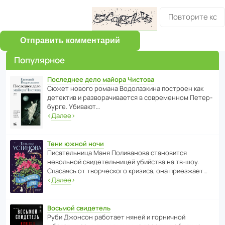
Отправить комментарий
Популярное
Последнее дело майора Чистова
Сюжет нового романа Водо­ла­з­кина пост­роен как
дете­ктив и разво­ра­чи­ва­ется в совре­менном Пете­р­
бурге. Убивают…
‹
Далее
›
Тени южной ночи
Писа­тель­ница Маня Поли­ва­нова стано­вится
невольной свиде­тель­ницей убийства на тв-шоу.
Спасаясь от твор­че­с­кого кризиса, она приезжает…
‹
Далее
›
Восьмой свидетель
Руби Джонсон рабо­тает няней и горни­чной