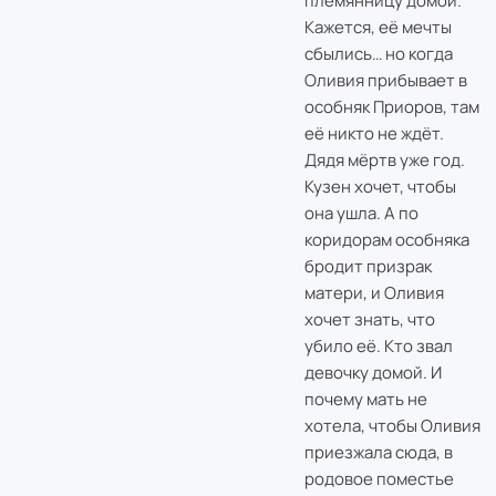
племянницу домой.
Кажется, её мечты
сбылись… но когда
Оливия прибывает в
особняк Приоров, там
её никто не ждёт.
Дядя мёртв уже год.
Кузен хочет, чтобы
она ушла. А по
коридорам особняка
бродит призрак
матери, и Оливия
хочет знать, что
убило её. Кто звал
девочку домой. И
почему мать не
хотела, чтобы Оливия
приезжала сюда, в
родовое поместье