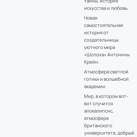
тайны, история
искусства и любовь.
Новая
самостоятельная
история от
создательницы
уютного мира
«Шолоха» Антонины
Крейн.
Атмосфера светлой
готики и волшебной
академии.
Мир, в котором вот-
вот случится
апокалипсис,
атмосфера
британского
университета, добрый