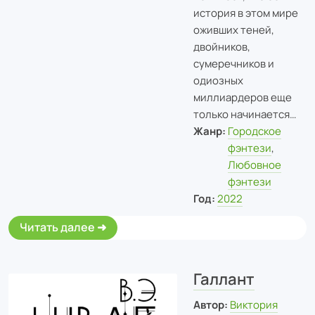
история в этом мире
оживших теней,
двойников,
сумеречников и
одиозных
миллиардеров еще
только начинается…
Жанр:
Городское
фэнтези
,
Любовное
фэнтези
Год:
2022
Читать далее
Галлант
Автор:
Виктория