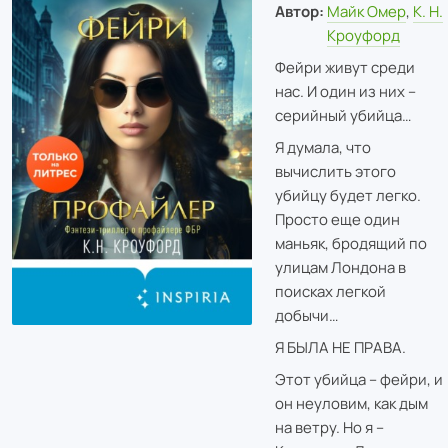
Автор:
Майк Омер
,
К. Н.
Кроуфорд
Фейри живут среди
нас. И один из них –
серийный убийца…
Я думала, что
вычислить этого
убийцу будет легко.
Просто еще один
маньяк, бродящий по
улицам Лондона в
поисках легкой
добычи…
Я БЫЛА НЕ ПРАВА.
Этот убийца – фейри, и
он неуловим, как дым
на ветру. Но я –