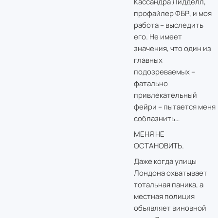
Кассандра Лидделл,
профайлер ФБР, и моя
работа – выследить
его. Не имеет
значения, что один из
главных
подозреваемых –
фатально
привлекательный
фейри – пытается меня
соблазнить…
МЕНЯ НЕ
ОСТАНОВИТЬ.
Даже когда улицы
Лондона охватывает
тотальная паника, а
местная полиция
объявляет виновной