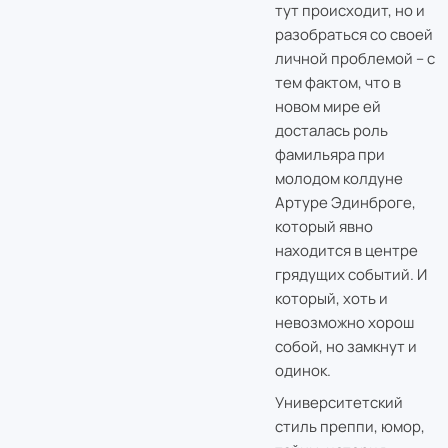
тут происходит, но и
разобраться со своей
личной проблемой – с
тем фактом, что в
новом мире ей
досталась роль
фамильяра при
молодом колдуне
Артуре Эдинброге,
который явно
находится в центре
грядущих событий. И
который, хоть и
невозможно хорош
собой, но замкнут и
одинок.
Университетский
стиль преппи, юмор,