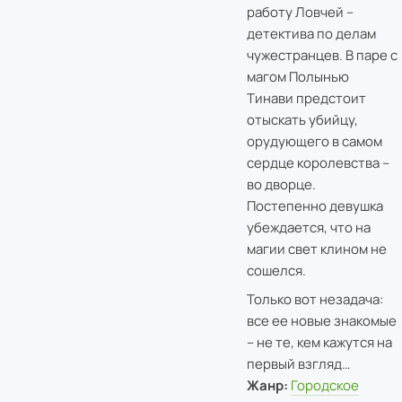
работу Ловчей –
детектива по делам
чужестранцев. В паре с
магом Полынью
Тинави предстоит
отыскать убийцу,
орудующего в самом
сердце королевства –
во дворце.
Постепенно девушка
убеждается, что на
магии свет клином не
сошелся.
Только вот незадача:
все ее новые знакомые
– не те, кем кажутся на
первый взгляд…
Жанр:
Городское