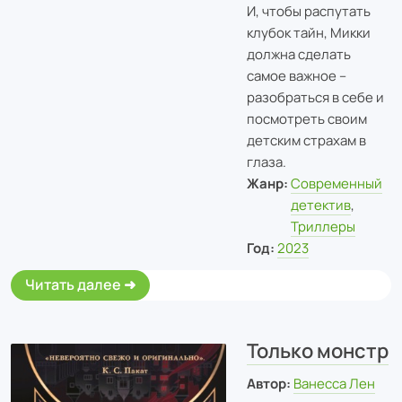
И, чтобы распутать
клубок тайн, Микки
должна сделать
самое важное –
разобраться в себе и
посмотреть своим
детским страхам в
глаза.
Жанр:
Современный
детектив
,
Триллеры
Год:
2023
Читать далее
Только монстр
Автор:
Ванесса Лен