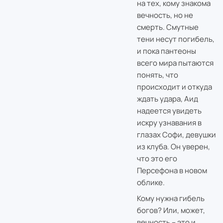
на тех, кому знакома
вечность, но не
смерть. Смутные
тени несут погибель,
и пока пантеоны
всего мира пытаются
понять, что
происходит и откуда
ждать удара, Аид
надеется увидеть
искру узнавания в
глазах Софи, девушки
из клуба. Он уверен,
что это его
Персефона в новом
облике.
Кому нужна гибель
богов? Или, может,
вечность – это и