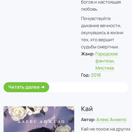
богов и настоящая
любовь.
Почувствуйте
дыхание вечности,
окунувшись в жизни
тех, кто вершит
судьбы смертных.
Жанр:
Городское
фэнтези
,
Мистика
Год:
2018
Читать далее
Кай
Автор:
Алекс Анжело
Кай не похож на других