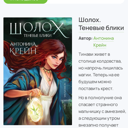
Шолох.
Теневые блики
Автор:
Антонина
Крейн
Тинави живет в
столице колдовства,
но напрочь лишилась
магии. Теперь на ее
будущем можно
поставить крест.
Но в полнолуние она
спасает странного
мальчишку с амнезией,
а следующим утром
внезапно получает