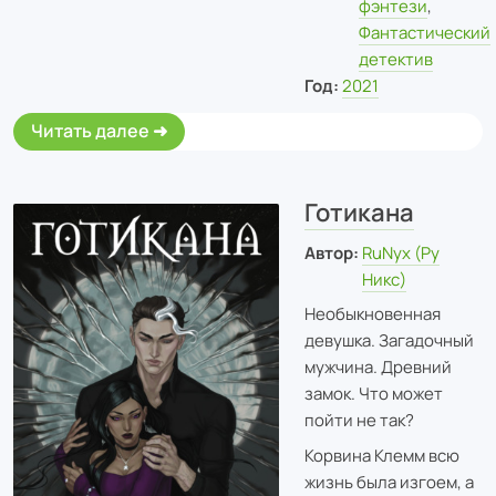
фэнтези
,
Фантастический
детектив
Год:
2021
Читать далее
Готикана
Автор:
RuNyx (Ру
Никс)
Необыкновенная
девушка. Загадочный
мужчина. Древний
замок. Что может
пойти не так?
Корвина Клемм всю
жизнь была изгоем, а