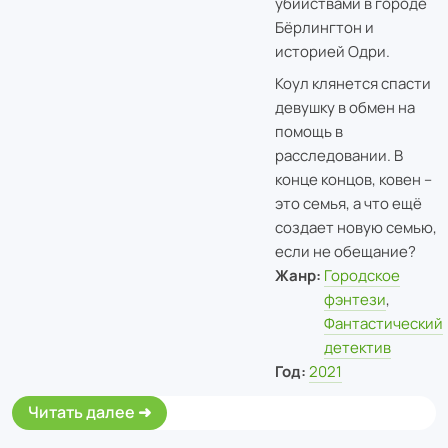
убийствами в городе
Бёрлингтон и
историей Одри.
Коул клянется спасти
девушку в обмен на
помощь в
расследовании. В
конце концов, ковен –
это семья, а что ещё
создает новую семью,
если не обещание?
Жанр:
Городское
фэнтези
,
Фантастический
детектив
Год:
2021
Читать далее