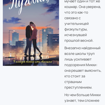
мучает один и тот же
кошмар. Она уверена,
что это как-то
связано с
учительницей
физкультуры,
исчезнувшей
прошлой весной.
Внезапно найденный
возле школы труп
лишь усиливает
подозрения Микки:
она решает выяснить,
кто стоит за
страшным
преступлением.
Но чем больше Микки
узнает, тем сложнее