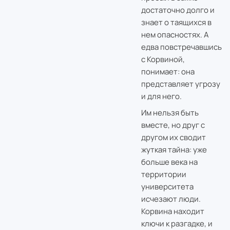
достаточно долго и
знает о таящихся в
нем опасностях. А
едва повстречавшись
с Корвиной,
понимает: она
представляет угрозу
и для него.
Им нельзя быть
вместе, но друг с
другом их сводит
жуткая тайна: уже
больше века на
территории
университета
исчезают люди.
Корвина находит
ключи к разгадке, и