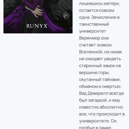
лишившись матери,
остается совсем
одна. Зачисление в
таинственный
университет
Веренмор она
считает знаком
Вселенной, но никак
не ожидает увидеть
старинный замок на
вершине горы,
окутанный тайнами,
обманом и смертью.
Вад Деверелл всегда
был загадкой, и ему
известно абсолютно
все, что происходит в
университете. Он
пробыл в замке