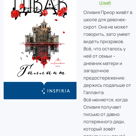
Шваб
Оливия Приор живёт в
школе для девочек-
сирот. Она не может
говорить, зато умеет
видеть призраков.
Всё, что осталось у
неё от семьи –
дневник матери и
загадочное
предостережение:
держись подальше от
Галланта.
Всё меняется, когда
Оливия получает
письмо от давно
потерянного дяди,
который зовёт