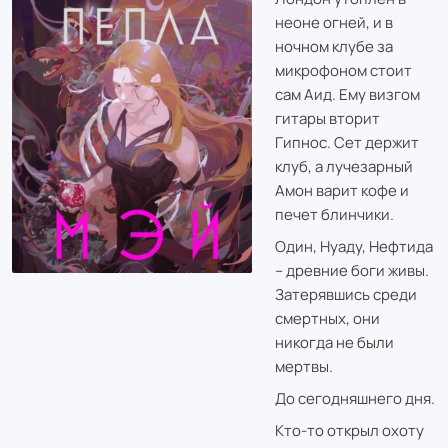
неоне огней, и в
ночном клубе за
микрофоном стоит
сам Аид. Ему визгом
гитары вторит
Гипнос. Сет держит
клуб, а лучезарный
Амон варит кофе и
печет блинчики.
Один, Нуаду, Нефтида
– древние боги живы.
Затерявшись среди
смертных, они
никогда не были
мертвы.
До сегодняшнего дня.
Кто-то открыл охоту