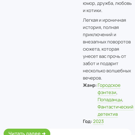
юмор, дружба, любовь
и котики.
Легкая и ироничная
история, полная
приключений и
внезапных поворотов
сюжета, которая
унесет вас прочь от
забот и подарит
несколько волшебных
вечеров.
Жанр:
Городское
фэнтези
,
Попаданцы
,
Фантастический
детектив
Год:
2023
Читать далее