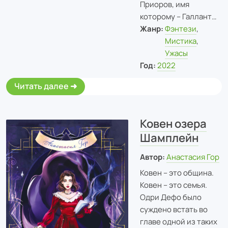
Приоров, имя
которому – Галлант…
Жанр:
Фэнтези
,
Мистика
,
Ужасы
Год:
2022
Читать далее
Ковен озера
Шамплейн
Автор:
Анастасия Гор
Ковен – это община.
Ковен – это семья.
Одри Дефо было
суждено встать во
главе одной из таких