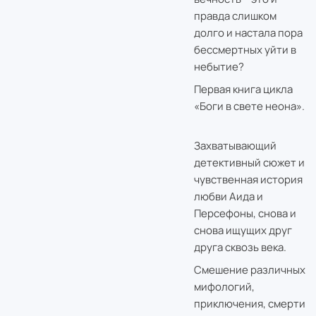
правда слишком
долго и настала пора
бессмертных уйти в
небытие?
Первая книга цикла
«Боги в свете неона».
Захватывающий
детективный сюжет и
чувственная история
любви Аида и
Персефоны, снова и
снова ищущих друг
друга сквозь века.
Смешение различных
мифологий,
приключения, смерти