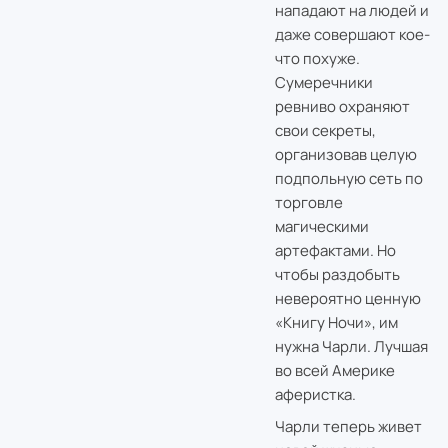
нападают на людей и
даже совершают кое-
что похуже.
Сумеречники
ревниво охраняют
свои секреты,
организовав целую
подпольную сеть по
торговле
магическими
артефактами. Но
чтобы раздобыть
невероятно ценную
«Книгу Ночи», им
нужна Чарли. Лучшая
во всей Америке
аферистка.
Чарли теперь живет