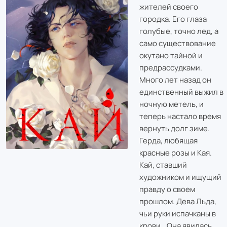
жителей своего
городка. Его глаза
голубые, точно лед, а
само существование
окутано тайной и
предрассудками.
Много лет назад он
единственный выжил в
ночную метель, и
теперь настало время
вернуть долг зиме.
Герда, любящая
красные розы и Кая.
Кай, ставший
художником и ищущий
правду о своем
прошлом. Дева Льда,
чьи руки испачканы в
крови… Она явилась