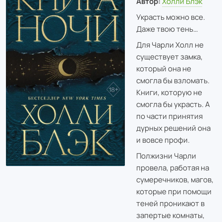
Автор:
Холли Блэк
Украсть можно все.
Даже твою тень…
Для Чарли Холл не
существует замка,
который она не
смогла бы взломать.
Книги, которую не
смогла бы украсть. А
по части принятия
дурных решений она
и вовсе профи.
Полжизни Чарли
провела, работая на
сумеречников, магов,
которые при помощи
теней проникают в
запертые комнаты,