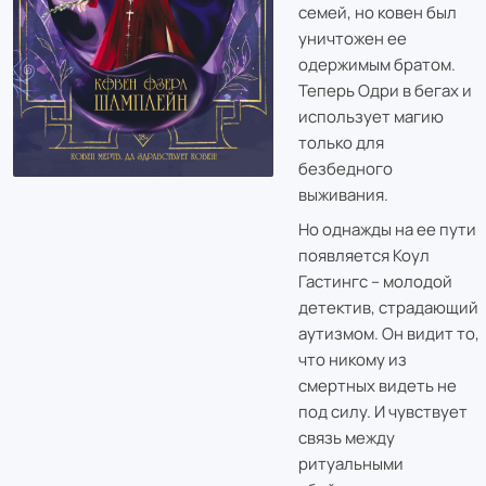
семей, но ковен был
уничтожен ее
одержимым братом.
Теперь Одри в бегах и
использует магию
только для
безбедного
выживания.
Но однажды на ее пути
появляется Коул
Гастингс – молодой
детектив, страдающий
аутизмом. Он видит то,
что никому из
смертных видеть не
под силу. И чувствует
связь между
ритуальными