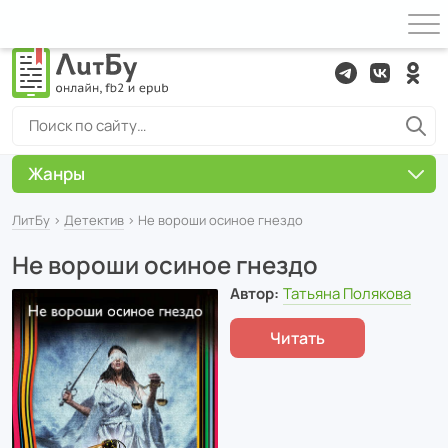
Жанры
ЛитБу
›
Детектив
› Не вороши осиное гнездо
Не вороши осиное гнездо
Автор:
Татьяна Полякова
Читать