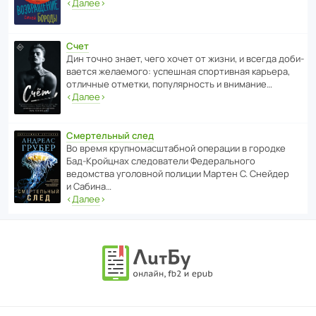
‹
Далее
›
Счет
Дин точно знает, чего хочет от жизни, и всегда доби­
ва­ется жела­е­мого: успе­шная спор­ти­вная карьера,
отли­чные отметки, попу­ля­р­ность и внимание…
‹
Далее
›
Смертельный след
Во время круп­но­мас­ш­та­бной операции в городке
Бад‑Крой­цнах следо­ва­тели Феде­раль­ного
ведомства уголо­вной полиции Мартен С. Снейдер
и Сабина…
‹
Далее
›