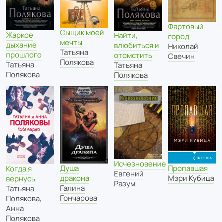
Фартовый
Сыщик моей
Жаркое
Найти,
город
мечты
дыхание
влюбиться и
Николай
Татьяна
прошлого
отомстить
Свечин
Полякова
Татьяна
Татьяна
Полякова
Полякова
Исчезновение
Пропавшая
Душа
Когда я
Евгений
Мэри Кубица
дракона
вернусь
Разум
Галина
Татьяна
Гончарова
Полякова
,
Анна
Полякова