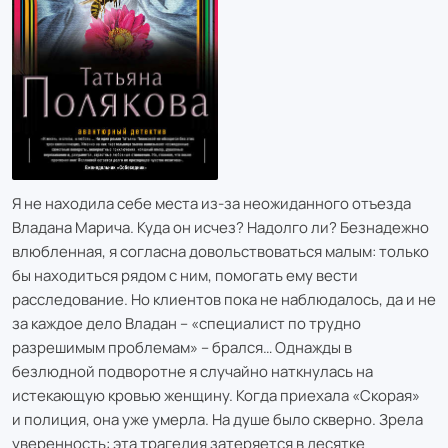
Я не находила себе места из-за неожиданного отъезда
Владана Марича. Куда он исчез? Надолго ли? Безнадежно
влюбленная, я согласна довольствоваться малым: только
бы находиться рядом с ним, помогать ему вести
расследование. Но клиентов пока не наблюдалось, да и не
за каждое дело Владан – «специалист по трудно
разрешимым проблемам» – брался… Однажды в
безлюдной подворотне я случайно наткнулась на
истекающую кровью женщину. Когда приехала «Скорая»
и полиция, она уже умерла. На душе было скверно. Зрела
уверенность: эта трагедия затеряется в десятке