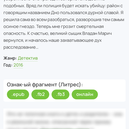
подобных. Вряд ли полиция будет искать убийцу: район с
говорящим названием Дно пользовался дурной славой. Я
решила сама во всем разобраться, разворошив тем самым
осиное гнездо. Теперь мне грозит смертельная
опасность. К счастью, великий сыщик Владан Марич
вернулся, и началось наше захватывающее дух
расследование…
Жанр:
Детектив
Год:
2016
Ознак-ый фрагмент (Литрес)
.epub
.fb2
.fb3
онлайн