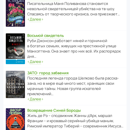
Писа­тель­ница Маня Поли­ва­нова стано­вится
невольной свиде­тель­ницей убийства на тв-шоу.
Спасаясь от твор­че­с­кого кризиса, она приезжает…
‹
Далее
›
Восьмой свидетель
Руби Джонсон рабо­тает няней и горни­чной
в богатых семьях, живущих на прес­ти­жной улице
Манх­эт­тена. Она знает про них всё. Их распо­рядок
дня…
‹
Далее
›
ЗАТО: город забвения
После­дняя легенда города Шелково была расска­
зана, но в мире ещё много мест, хранящих свои
мрачные тайны. Новая группа иска­телей
приключений…
‹
Далее
›
Возвращение Синей Бороды
Жиль де Рэ – спод­ви­жник Жанны д’Арк, маршал
Франции – и кровавый серийный убийца-маньяк.
Римский импе­ратор Тиберий – совре­менник Иисуса…