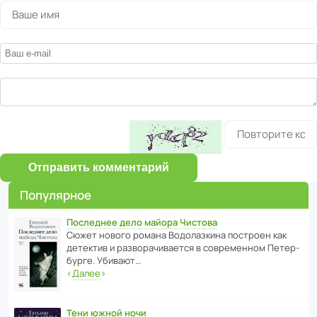
Отправить комментарий
Популярное
Последнее дело майора Чистова
Сюжет нового романа Водо­ла­з­кина пост­роен как
дете­ктив и разво­ра­чи­ва­ется в совре­менном Пете­р­
бурге. Убивают…
‹
Далее
›
Тени южной ночи