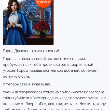
Город Драконов сжимает когти!
Город, два века спавший под вечными снегами,
пробуждается, чтобы противостоять смертельной
угрозе! Город, казавшийся легкой добычей, обнажает
истинную суть.
И теперь ставки куда выше.
Ученица профессора Стентона приближается к разгадке
тайны убийств в Вестернадане, когда получает пугающее
послание от Зверя: «Раз, два, три, четыре… без пять, я иду
тебя искать». Зверь выходит на охоту и уже не скрывает