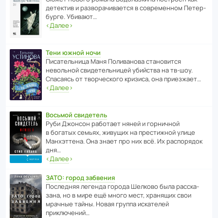
дете­ктив и разво­ра­чи­ва­ется в совре­менном Пете­р­
бурге. Убивают…
‹
Далее
›
Тени южной ночи
Писа­тель­ница Маня Поли­ва­нова стано­вится
невольной свиде­тель­ницей убийства на тв-шоу.
Спасаясь от твор­че­с­кого кризиса, она приезжает…
‹
Далее
›
Восьмой свидетель
Руби Джонсон рабо­тает няней и горни­чной
в богатых семьях, живущих на прес­ти­жной улице
Манх­эт­тена. Она знает про них всё. Их распо­рядок
дня…
‹
Далее
›
ЗАТО: город забвения
После­дняя легенда города Шелково была расска­
зана, но в мире ещё много мест, хранящих свои
мрачные тайны. Новая группа иска­телей
приключений…