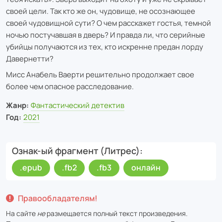
своей цели. Так кто же он, чудовище, не осознающее
своей чудовищной сути? О чем расскажет гостья, темной
ночью постучавшая в дверь? И правда ли, что серийные
убийцы получаются из тех, кто искренне предан лорду
Давернетти?
Мисс Анабель Ваерти решительно продолжает свое
более чем опасное расследование.
Жанр:
Фантастический детектив
Год:
2021
Ознак-ый фрагмент (Литрес)
.epub
.fb2
.fb3
онлайн
Правообладателям!
На сайте
не
размещается полный текст произведения.