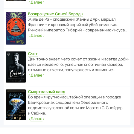
‹
Далее
›
Возвращение Синей Бороды
Жиль де Рэ – спод­ви­жник Жанны д’Арк, маршал
Франции – и кровавый серийный убийца-маньяк.
Римский импе­ратор Тиберий – совре­менник Иисуса…
‹
Далее
›
Счет
Дин точно знает, чего хочет от жизни, и всегда доби­
ва­ется жела­е­мого: успе­шная спор­ти­вная карьера,
отли­чные отметки, попу­ля­р­ность и внимание…
‹
Далее
›
Смертельный след
Во время круп­но­мас­ш­та­бной операции в городке
Бад‑Крой­цнах следо­ва­тели Феде­раль­ного
ведомства уголо­вной полиции Мартен С. Снейдер
и Сабина…
‹
Далее
›