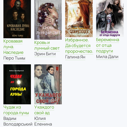
Беременна
Избранное.
Кровавая
Кровь и
от отца
Да сбудется
луна.
лунный свет
подруги
пророчество.
Наследие
Эрин Бити
Мила Дали
Галина Ян
Перо Тьмы
Чудак из
У каждого
города луны
свой ад
Вадим
Юлия
Володарський
Еленина