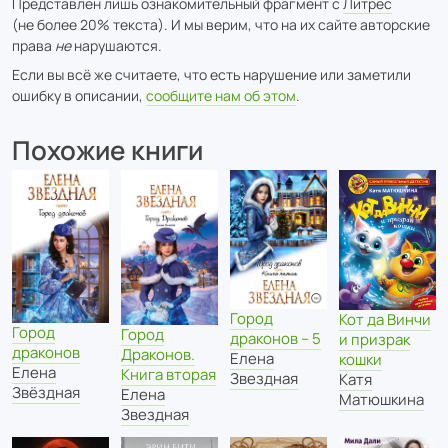
Представлен лишь ознакомительный фрагмент с
Литрес
(не более 20% текста). И мы верим, что на их сайте авторские
права
не
нарушаются.
Если вы всё же считаете, что есть нарушение или заметили
ошибку в описании,
сообщите нам об этом
.
Похожие книги
Город
Кот да Винчи
Город
Город
драконов – 5
и призрак
драконов
Драконов.
Елена
кошки
Елена
Книга вторая
Звездная
Катя
Звёздная
Елена
Матюшкина
Звездная