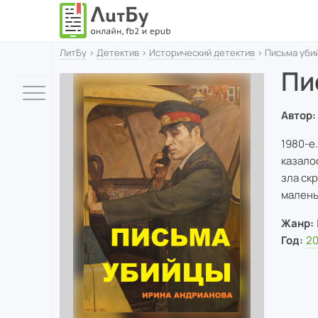
ЛитБу
›
Детектив
›
Исторический детектив
› Письма уби
Пи
Автор:
1980-е
казало
зла ск
малень
Жанр:
Год:
2