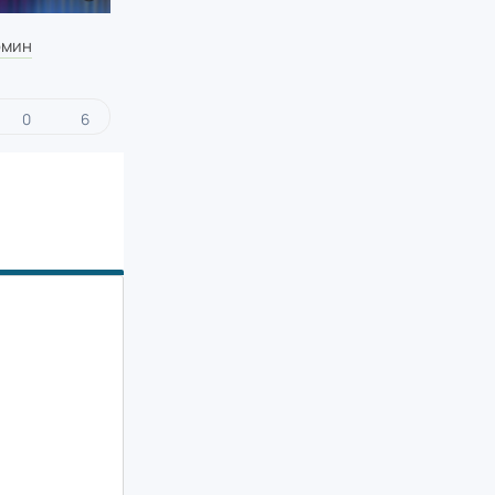
омин
0
6