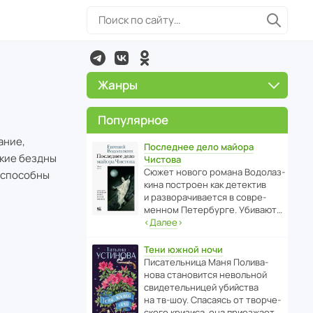
Жанры
Популярное
ание,
Последнее дело майора
акие бездны
Чистова
Сюжет нового романа Водо­ла­з­
о способны
кина пост­роен как дете­ктив
и разво­ра­чи­ва­ется в совре­
менном Пете­р­бурге. Убивают…
‹
Далее
›
Тени южной ночи
Писа­тель­ница Маня Поли­ва­
нова стано­вится невольной
свиде­тель­ницей убийства
на тв-шоу. Спасаясь от твор­че­
с­кого кризиса, она приезжает…