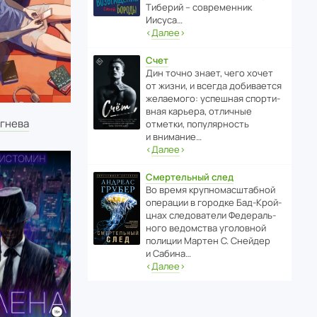
Тиберий – совре­менник
Иисуса…
‹
Далее
›
Счет
Дин точно знает, чего хочет
от жизни, и всегда доби­ва­ется
жела­е­мого: успе­шная спор­ти­
вная карьера, отли­чные
Огнева
отметки, попу­ля­р­ность
и внимание…
‹
Далее
›
Смертельный след
Во время круп­но­мас­ш­та­бной
операции в городке Бад‑Крой­
цнах следо­ва­тели Феде­раль­
ного ведомства уголо­вной
полиции Мартен С. Снейдер
и Сабина…
‹
Далее
›