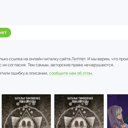
нет
лько ссылка на онлайн читалку сайта
ЛитНет
. И мы верим, что про
с их согласия. Тем самым, авторские права
не
нарушаются.
метили ошибку в описании,
сообщите нам об этом
.