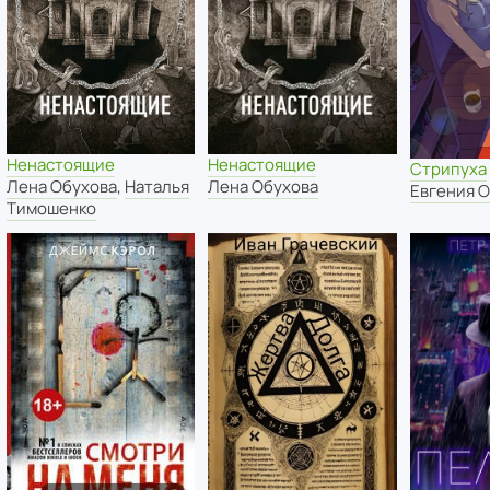
Ненастоящие
Ненастоящие
Стрипуха
Лена Обухова
,
Наталья
Лена Обухова
Евгения 
Тимошенко