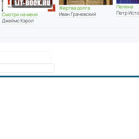
Пелена
Жертва долга
Петр Ист
Иван Грачевский
Смотри на меня
Джеймс Кэрол