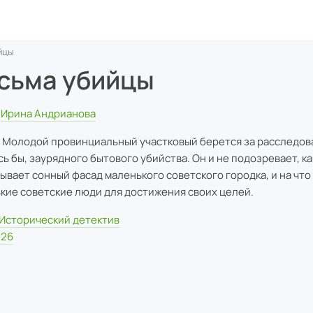
йцы
сьма убийцы
Ирина Андрианова
. Молодой провинциальный участковый берется за расследов
сь бы, заурядного бытового убийства. Он и не подозревает, к
рывает сонный фасад маленького советского городка, и на чт
кие советские люди для достижения своих целей.
Исторический детектив
026