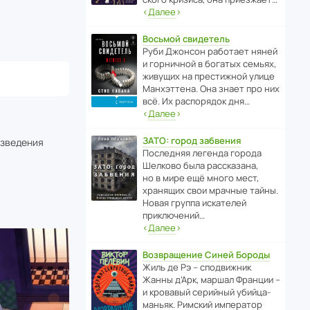
‹
Далее
›
Восьмой свидетель
Руби Джонсон рабо­тает няней
и горни­чной в богатых семьях,
живущих на прес­ти­жной улице
Манх­эт­тена. Она знает про них
всё. Их распо­рядок дня…
‹
Далее
›
ЗАТО: город забвения
изведения
После­дняя легенда города
Шелково была расска­зана,
но в мире ещё много мест,
хранящих свои мрачные тайны.
Новая группа иска­телей
приключений…
‹
Далее
›
Возвращение Синей Бороды
Жиль де Рэ – спод­ви­жник
Жанны д’Арк, маршал Франции –
и кровавый серийный убийца-
маньяк. Римский импе­ратор