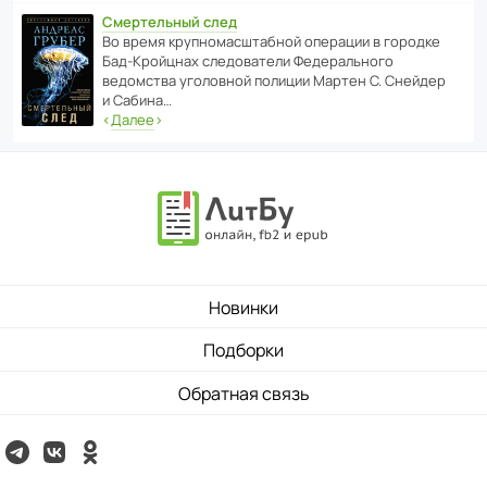
Смертельный след
Во время круп­но­мас­ш­та­бной операции в городке
Бад‑Крой­цнах следо­ва­тели Феде­раль­ного
ведомства уголо­вной полиции Мартен С. Снейдер
и Сабина…
‹
Далее
›
Новинки
Подборки
Обратная связь