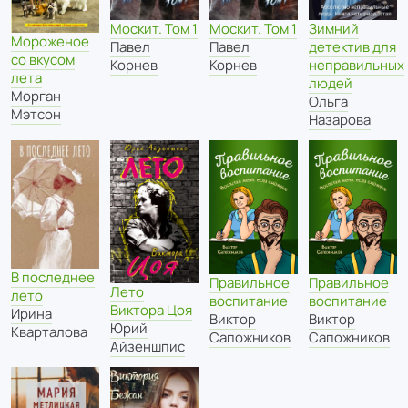
Москит. Том 1
Москит. Том 1
Зимний
Мороженое
Павел
Павел
детектив для
со вкусом
Корнев
Корнев
неправильных
лета
людей
Морган
Ольга
Мэтсон
Назарова
В последнее
Правильное
Правильное
Лето
лето
воспитание
воспитание
Виктора Цоя
Ирина
Виктор
Виктор
Юрий
Кварталова
Сапожников
Сапожников
Айзеншпис