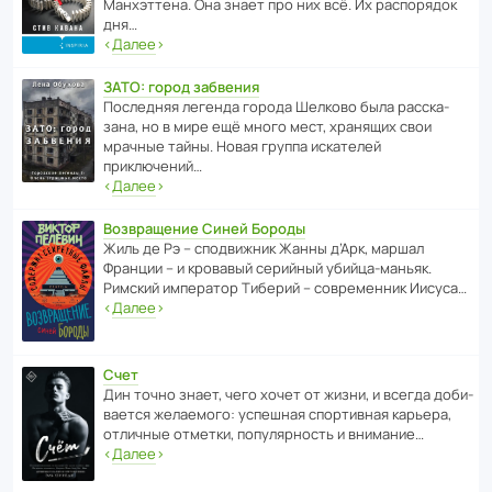
Манх­эт­тена. Она знает про них всё. Их распо­рядок
дня…
‹
Далее
›
ЗАТО: город забвения
После­дняя легенда города Шелково была расска­
зана, но в мире ещё много мест, хранящих свои
мрачные тайны. Новая группа иска­телей
приключений…
‹
Далее
›
Возвращение Синей Бороды
Жиль де Рэ – спод­ви­жник Жанны д’Арк, маршал
Франции – и кровавый серийный убийца-маньяк.
Римский импе­ратор Тиберий – совре­менник Иисуса…
‹
Далее
›
Счет
Дин точно знает, чего хочет от жизни, и всегда доби­
ва­ется жела­е­мого: успе­шная спор­ти­вная карьера,
отли­чные отметки, попу­ля­р­ность и внимание…
‹
Далее
›