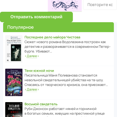
Отправить комментарий
Популярное
Последнее дело майора Чистова
Сюжет нового романа Водо­ла­з­кина пост­роен как
дете­ктив и разво­ра­чи­ва­ется в совре­менном Пете­р­
бурге. Убивают…
‹
Далее
›
Тени южной ночи
Писа­тель­ница Маня Поли­ва­нова стано­вится
невольной свиде­тель­ницей убийства на тв-шоу.
Спасаясь от твор­че­с­кого кризиса, она приезжает…
‹
Далее
›
Восьмой свидетель
Руби Джонсон рабо­тает няней и горни­чной
в богатых семьях, живущих на прес­ти­жной улице