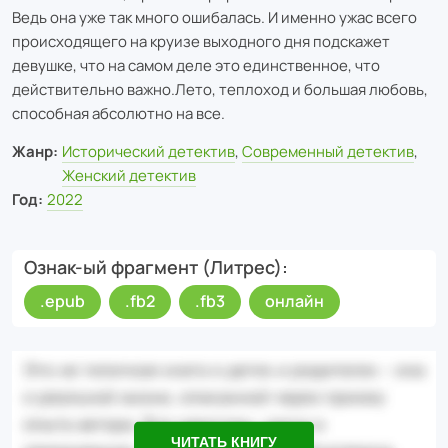
Ведь она уже так много ошибалась. И именно ужас всего
происходящего на круизе выходного дня подскажет
девушке, что на самом деле это единственное, что
действительно важно.Лето, теплоход и большая любовь,
способная абсолютно на все.
Жанр:
Исторический детектив
,
Современный детектив
,
Женский детектив
Год:
2022
Ознак-ый фрагмент (Литрес)
.epub
.fb2
.fb3
онлайн
ЧИТАТЬ КНИГУ