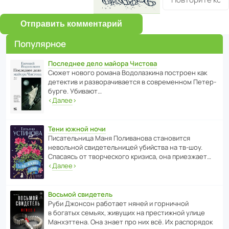
Отправить комментарий
Популярное
Последнее дело майора Чистова
Сюжет нового романа Водо­ла­з­кина пост­роен как
дете­ктив и разво­ра­чи­ва­ется в совре­менном Пете­р­
бурге. Убивают…
‹
Далее
›
Тени южной ночи
Писа­тель­ница Маня Поли­ва­нова стано­вится
невольной свиде­тель­ницей убийства на тв-шоу.
Спасаясь от твор­че­с­кого кризиса, она приезжает…
‹
Далее
›
Восьмой свидетель
Руби Джонсон рабо­тает няней и горни­чной
в богатых семьях, живущих на прес­ти­жной улице
Манх­эт­тена. Она знает про них всё. Их распо­рядок