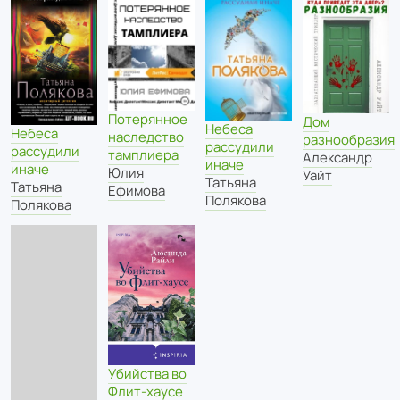
Потерянное
Дом
Небеса
Небеса
наследство
разнообразия
рассудили
рассудили
тамплиера
Александр
иначе
иначе
Юлия
Уайт
Татьяна
Татьяна
Ефимова
Полякова
Полякова
Убийства во
Флит-хаусе