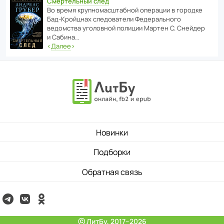
Смертельный след
Во время круп­но­мас­ш­та­бной операции в городке
Бад‑Крой­цнах следо­ва­тели Феде­раль­ного
ведомства уголо­вной полиции Мартен С. Снейдер
и Сабина…
‹
Далее
›
Новинки
Подборки
Обратная связь
ⓒ ЛитБу, 2017–2026