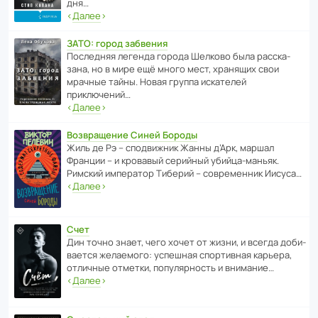
дня…
‹
Далее
›
ЗАТО: город забвения
После­дняя легенда города Шелково была расска­
зана, но в мире ещё много мест, хранящих свои
мрачные тайны. Новая группа иска­телей
приключений…
‹
Далее
›
Возвращение Синей Бороды
Жиль де Рэ – спод­ви­жник Жанны д’Арк, маршал
Франции – и кровавый серийный убийца-маньяк.
Римский импе­ратор Тиберий – совре­менник Иисуса…
‹
Далее
›
Счет
Дин точно знает, чего хочет от жизни, и всегда доби­
ва­ется жела­е­мого: успе­шная спор­ти­вная карьера,
отли­чные отметки, попу­ля­р­ность и внимание…
‹
Далее
›