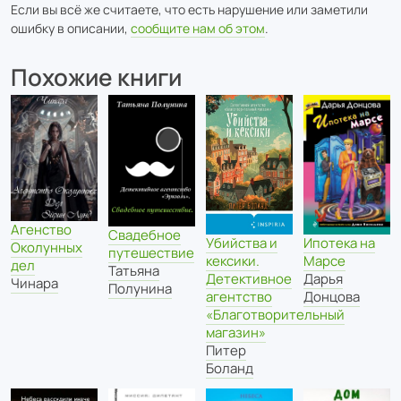
Если вы всё же считаете, что есть нарушение или заметили
ошибку в описании,
сообщите нам об этом
.
Похожие книги
Агенство
Свадебное
Ипотека на
Убийства и
Околунных
путешествие
Марсе
кексики.
дел
Татьяна
Дарья
Детективное
Чинара
Полунина
Донцова
агентство
«Благотворительный
магазин»
Питер
Боланд