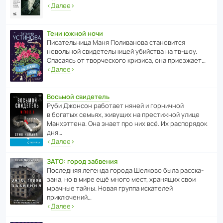
‹
Далее
›
Тени южной ночи
Писа­тель­ница Маня Поли­ва­нова стано­вится
невольной свиде­тель­ницей убийства на тв-шоу.
Спасаясь от твор­че­с­кого кризиса, она приезжает…
‹
Далее
›
Восьмой свидетель
Руби Джонсон рабо­тает няней и горни­чной
в богатых семьях, живущих на прес­ти­жной улице
Манх­эт­тена. Она знает про них всё. Их распо­рядок
дня…
‹
Далее
›
ЗАТО: город забвения
После­дняя легенда города Шелково была расска­
зана, но в мире ещё много мест, хранящих свои
мрачные тайны. Новая группа иска­телей
приключений…
‹
Далее
›