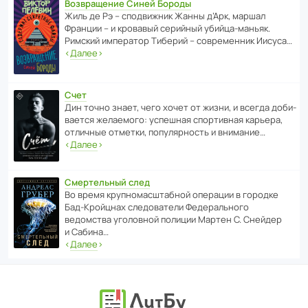
Возвращение Синей Бороды
Жиль де Рэ – спод­ви­жник Жанны д’Арк, маршал
Франции – и кровавый серийный убийца-маньяк.
Римский импе­ратор Тиберий – совре­менник Иисуса…
‹
Далее
›
Счет
Дин точно знает, чего хочет от жизни, и всегда доби­
ва­ется жела­е­мого: успе­шная спор­ти­вная карьера,
отли­чные отметки, попу­ля­р­ность и внимание…
‹
Далее
›
Смертельный след
Во время круп­но­мас­ш­та­бной операции в городке
Бад‑Крой­цнах следо­ва­тели Феде­раль­ного
ведомства уголо­вной полиции Мартен С. Снейдер
и Сабина…
‹
Далее
›