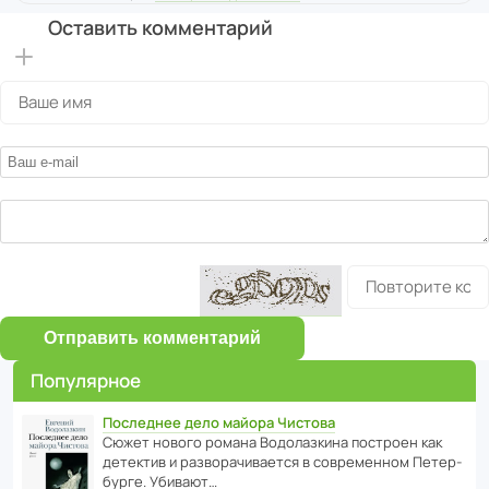
Оставить комментарий
Отправить комментарий
Популярное
Последнее дело майора Чистова
Сюжет нового романа Водо­ла­з­кина пост­роен как
дете­ктив и разво­ра­чи­ва­ется в совре­менном Пете­р­
бурге. Убивают…