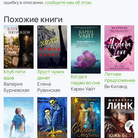
ошибку в описании,
сообщите нам об этом
.
Похожие книги
Клуб пяти
Хруст чужих
Летнее
Когда я
вдов
денег
предложение
падаю во сне
Валерия
Елена
Ви Киланд
Карен Уайт
Бурневская
Рувинская