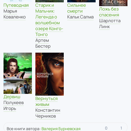
Старик и
Путеводная
Сильнее
Ложь без
Мальчик:
Марья
смерти
спасения
Легенда о
Коваленко
Кальк Салма
Шарлотта
волшебном
Линк
озере Конго-
Тонго
Артем
Бестер
Дервиш
Вернуться
Полукеев
живым
Игорь
Константин
Черников
0
1
Все книги автора:
Валерия Бурневская