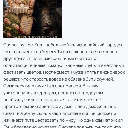
Carmel-by-the-Sea - небольшой калифорнийский городок
- уютное место на берегу Тихого океана, где все знают
друг друга, а главными событиями считаются
благотворительные ярмарки, книжные клубы и ежегодный
фестиваль цветов. После смерти мужей пять пенсионерок
решают, что старость вовсе не обязана быть скучной.
Семидесятилетняя Маргарет Уилсон, бывшая
учительница литературы, предлагает подругам
необычную идею: поселиться всем вместе в её
просторном викторианском доме. Свои дома женщины
сдают в аренду, складывают доходы в общий бюджет и
начинают путешествовать по миру. Но однажды Патрисия
Грин бесследно исчезает. Сначала подруги считают, что