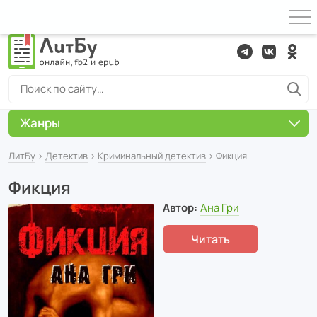
Жанры
ЛитБу
›
Детектив
›
Криминальный детектив
› Фикция
Фикция
Автор:
Ана Гри
Читать