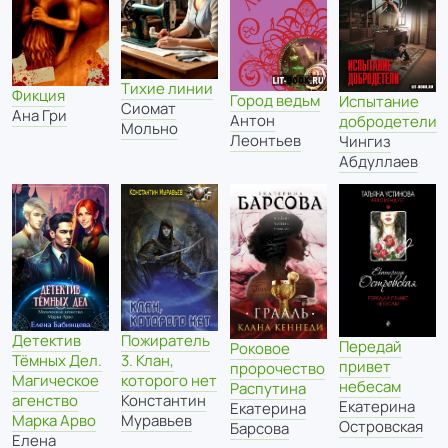
Тихие линии
Фикция
Город ведьм
Испытание
Сиомат
Ана Гри
Антон
добродетели
Мольно
Леонтьев
Чингиз
Абдуллаев
Детектив
Пожиратель
Передай
Роковое
Тёмных Дел.
3. Клан,
привет
пророчество
Магическое
которого нет
небесам
Распутина
агенство
Константин
Екатерина
Екатерина
Марка Арво
Муравьев
Островская
Барсова
Елена