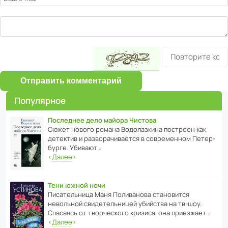
Отправить комментарий
Популярное
Последнее дело майора Чистова
Сюжет нового романа Водо­ла­з­кина пост­роен как
дете­ктив и разво­ра­чи­ва­ется в совре­менном Пете­р­
бурге. Убивают…
‹
Далее
›
Тени южной ночи
Писа­тель­ница Маня Поли­ва­нова стано­вится
невольной свиде­тель­ницей убийства на тв-шоу.
Спасаясь от твор­че­с­кого кризиса, она приезжает…
‹
Далее
›