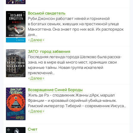
Восьмой свидетель
Руби Джонсон рабо­тает няней и горни­чной
в богатых семьях, живущих на прес­ти­жной улице
Манх­эт­тена. Она знает про них всё. Их распо­рядок
дня…
‹
Далее
›
ЗАТО: город забвения
После­дняя легенда города Шелково была расска­
зана, но в мире ещё много мест, хранящих свои
мрачные тайны. Новая группа иска­телей
приключений…
‹
Далее
›
Возвращение Синей Бороды
Жиль де Рэ – спод­ви­жник Жанны д’Арк, маршал
Франции – и кровавый серийный убийца-маньяк.
Римский импе­ратор Тиберий – совре­менник Иисуса…
‹
Далее
›
Счет