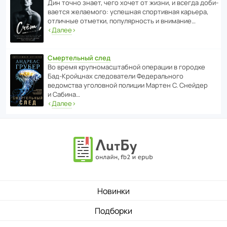
Дин точно знает, чего хочет от жизни, и всегда доби­
ва­ется жела­е­мого: успе­шная спор­ти­вная карьера,
отли­чные отметки, попу­ля­р­ность и внимание…
‹
Далее
›
Смертельный след
Во время круп­но­мас­ш­та­бной операции в городке
Бад‑Крой­цнах следо­ва­тели Феде­раль­ного
ведомства уголо­вной полиции Мартен С. Снейдер
и Сабина…
‹
Далее
›
Новинки
Подборки