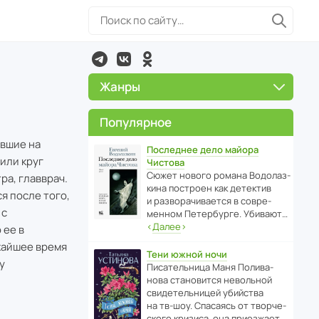
Жанры
Популярное
ывшие на
Последнее дело майора
или круг
Чистова
Сюжет нового романа Водо­ла­з­
ра, главврач.
кина пост­роен как дете­ктив
я после того,
и разво­ра­чи­ва­ется в совре­
 с
менном Пете­р­бурге. Убивают…
‹
Далее
›
 ее в
ижайшее время
Тени южной ночи
у
Писа­тель­ница Маня Поли­ва­
нова стано­вится невольной
свиде­тель­ницей убийства
на тв-шоу. Спасаясь от твор­че­
с­кого кризиса, она приезжает…