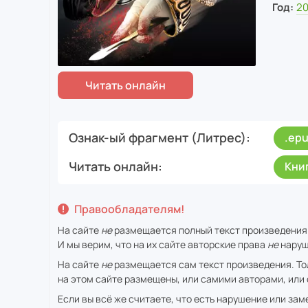
Год:
20
Ознак-ый фрагмент (Литрес)
.ep
Читать онлайн
Кни
Правообладателям!
На сайте
не
размещается полный текст произведения
И мы верим, что на их сайте авторские права
не
наруш
На сайте
не
размещается сам текст произведения. То
на этом сайте размещены, или самими авторами, или 
Если вы всё же считаете, что есть нарушение или за