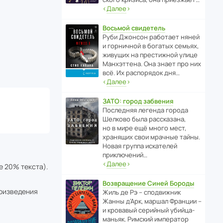
‹
Далее
›
Восьмой свидетель
Руби Джонсон рабо­тает няней
и горни­чной в богатых семьях,
живущих на прес­ти­жной улице
Манх­эт­тена. Она знает про них
всё. Их распо­рядок дня…
‹
Далее
›
ЗАТО: город забвения
После­дняя легенда города
Шелково была расска­зана,
но в мире ещё много мест,
хранящих свои мрачные тайны.
Новая группа иска­телей
приключений…
‹
Далее
›
е 20% текста).
Возвращение Синей Бороды
роизведения
Жиль де Рэ – спод­ви­жник
Жанны д’Арк, маршал Франции –
и кровавый серийный убийца-
маньяк. Римский импе­ратор