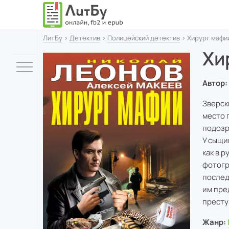
ЛитБу
›
Детектив
›
Полицейский детектив
› Хирург мафи
Хи
Автор:
Зверск
место 
подозр
У сыщи
как в 
фотогр
послед
им пре
престу
Жанр: