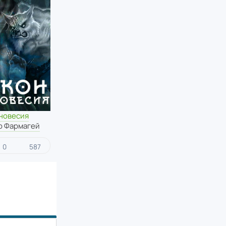
вновесия
р Фармагей
0
587