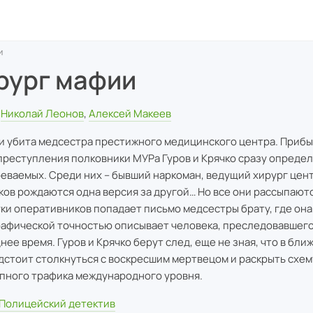
и
рург мафии
Николай Леонов
,
Алексей Макеев
и убита медсестра престижного медицинского центра. Приб
преступления полковники МУРа Гуров и Крячко сразу определ
еваемых. Среди них – бывший наркоман, ведущий хирург цент
ков рождаются одна версия за другой… Но все они рассыпаютс
руки оперативников попадает письмо медсестры брату, где она
афической точностью описывает человека, преследовавшего
нее время. Гуров и Крячко берут след, еще не зная, что в бл
дстоит столкнуться с воскресшим мертвецом и раскрыть схем
пного трафика международного уровня.
Полицейский детектив