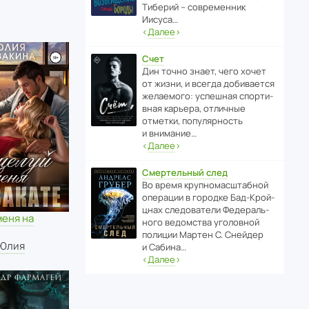
Тиберий – совре­менник
Иисуса…
‹
Далее
›
Счет
Дин точно знает, чего хочет
от жизни, и всегда доби­ва­ется
жела­е­мого: успе­шная спор­ти­
вная карьера, отли­чные
отметки, попу­ля­р­ность
и внимание…
‹
Далее
›
Смертельный след
Во время круп­но­мас­ш­та­бной
операции в городке Бад‑Крой­
цнах следо­ва­тели Феде­раль­
меня на
ного ведомства уголо­вной
полиции Мартен С. Снейдер
 Юлия
и Сабина…
‹
Далее
›