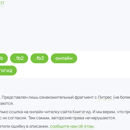
17
ub
.fb2
.fb3
онлайн
гогид
. Представлен лишь ознакомительный фрагмент с
Литрес
(не боле
аются.
лько ссылка на онлайн читалку сайта
Книгогид
. И мы верим, что п
с их согласия. Тем самым, авторские права
не
нарушаются.
метили ошибку в описании,
сообщите нам об этом
.