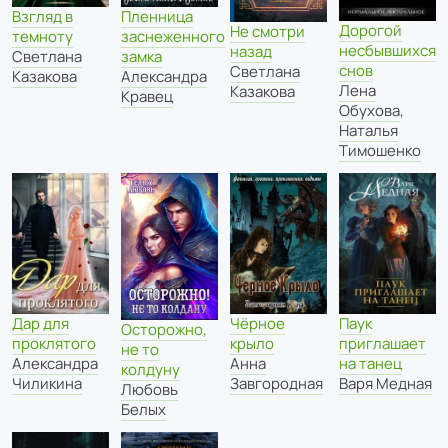
Взгляд в
Пленница
Дорогой
Не смотри
темноту
заснеженного
несбывшихся
назад
Светлана
замка
снов
Светлана
Казакова
Александра
Лена
Казакова
Кравец
Обухова
,
Наталья
Тимошенко
Чёрное
Паук
Дар для
Осторожно,
крыло
приглашает
проклятого
не то
Анна
на танец
Александра
колдуну
Завгородная
Варя Медная
Чиликина
Любовь
Белых