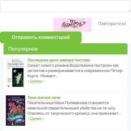
Отправить комментарий
Популярное
Последнее дело майора Чистова
Сюжет нового романа Водо­ла­з­кина пост­роен как
дете­ктив и разво­ра­чи­ва­ется в совре­менном Пете­р­
бурге. Убивают…
‹
Далее
›
Тени южной ночи
Писа­тель­ница Маня Поли­ва­нова стано­вится
невольной свиде­тель­ницей убийства на тв-шоу.
Спасаясь от твор­че­с­кого кризиса, она приезжает…
‹
Далее
›