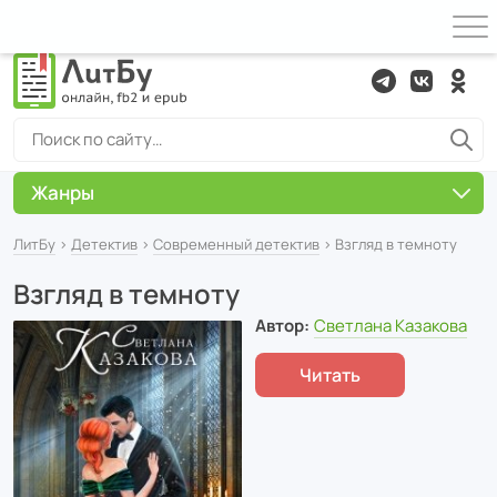
Жанры
ЛитБу
›
Детектив
›
Современный детектив
› Взгляд в темноту
Взгляд в темноту
Автор:
Светлана Казакова
Читать