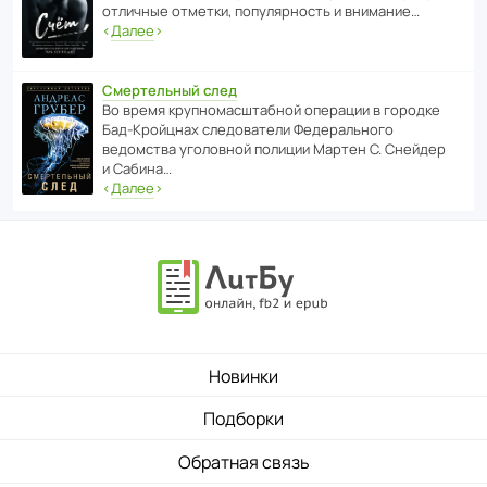
отли­чные отметки, попу­ля­р­ность и внимание…
‹
Далее
›
Смертельный след
Во время круп­но­мас­ш­та­бной операции в городке
Бад‑Крой­цнах следо­ва­тели Феде­раль­ного
ведомства уголо­вной полиции Мартен С. Снейдер
и Сабина…
‹
Далее
›
Новинки
Подборки
Обратная связь