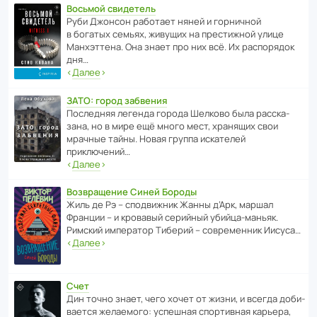
Восьмой свидетель
Руби Джонсон рабо­тает няней и горни­чной
в богатых семьях, живущих на прес­ти­жной улице
Манх­эт­тена. Она знает про них всё. Их распо­рядок
дня…
‹
Далее
›
ЗАТО: город забвения
После­дняя легенда города Шелково была расска­
зана, но в мире ещё много мест, хранящих свои
мрачные тайны. Новая группа иска­телей
приключений…
‹
Далее
›
Возвращение Синей Бороды
Жиль де Рэ – спод­ви­жник Жанны д’Арк, маршал
Франции – и кровавый серийный убийца-маньяк.
Римский импе­ратор Тиберий – совре­менник Иисуса…
‹
Далее
›
Счет
Дин точно знает, чего хочет от жизни, и всегда доби­
ва­ется жела­е­мого: успе­шная спор­ти­вная карьера,