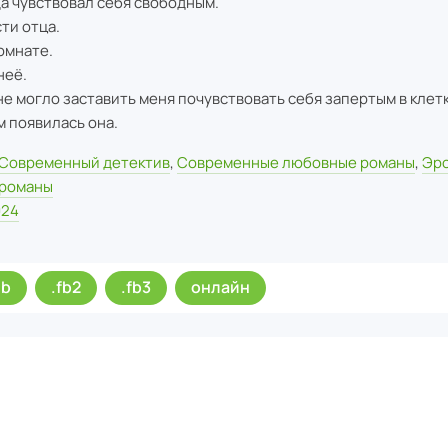
да чувствовал себя свободным.
сти отца.
комнате.
неё.
не могло заставить меня почувствовать себя запертым в клетк
м появилась она.
Современный детектив
,
Современные любовные романы
,
Эро
романы
024
ub
.fb2
.fb3
онлайн