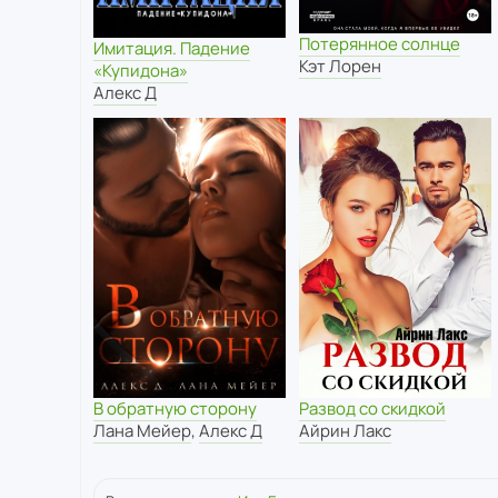
Потерянное солнце
Имитация. Падение
Кэт Лорен
«Купидона»
Алекс Д
Развод со скидкой
В обратную сторону
Айрин Лакс
Лана Мейер
,
Алекс Д