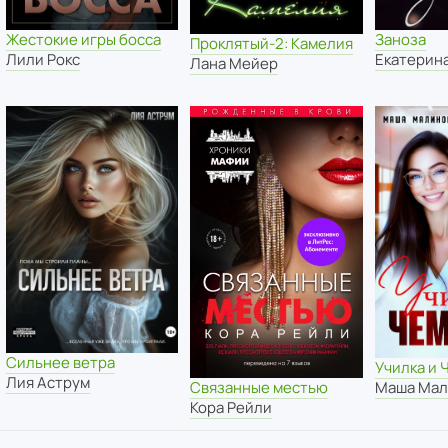
Жестокие игры босса
Заноза
Проклятый-2: Камелия
Лили Рокс
Екатерин
Лана Мейер
Сильнее ветра
Училка и
Лия Аструм
Маша Мал
Связанные местью
Кора Рейли