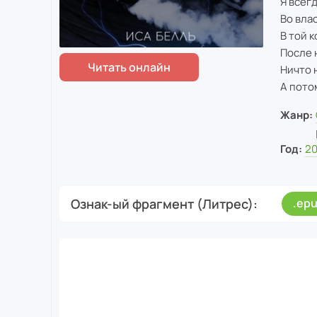
Я всег
Во вла
В той 
После 
Ничто 
А пото
Жанр:
Год:
2
Ознак-ый фрагмент (Литрес)
.ep