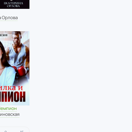
а Орлова
 Чемпион
иновская