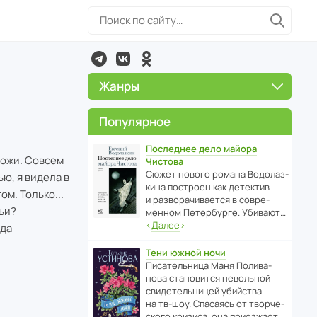
Жанры
Популярное
Последнее дело майора
хожи. Совсем
Чистова
Сюжет нового романа Водо­ла­з­
ью, я видела в
кина пост­роен как дете­ктив
ом. Только...
и разво­ра­чи­ва­ется в совре­
ьи?
менном Пете­р­бурге. Убивают…
‹
Далее
›
гда
Тени южной ночи
Писа­тель­ница Маня Поли­ва­
нова стано­вится невольной
свиде­тель­ницей убийства
на тв-шоу. Спасаясь от твор­че­
с­кого кризиса, она приезжает…