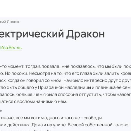
кий Дракон
ектрический Дракон
Иса Белль
й-то момент, тогда в подвале, мне показалось, что мы были по
о. Но похожи. Несмотря на то, что его глаза были залиты кров
ск, когда он говорил со мной. Нам было интересно друг с друг
гло быть общего у Призрачной Наследницы и пленника её сем
азалось, больше, чем я была способна отпустить, чтобы навсе
аться с воспоминаниями о нём.
:
 иначе, все мы хотим одного и того же - свободы.
ах и действиях. Дома и на улице. В своей собственной голове.