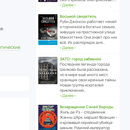
‹
Далее
›
Восьмой свидетель
Руби Джонсон рабо­тает няней
и горни­чной в богатых семьях,
е.
живущих на прес­ти­жной улице
Манх­эт­тена. Она знает про них
всё. Их распо­рядок дня…
тические
‹
Далее
›
ЗАТО: город забвения
После­дняя легенда города
Шелково была расска­зана,
но в мире ещё много мест,
хранящих свои мрачные тайны.
Новая группа иска­телей
приключений…
‹
Далее
›
Возвращение Синей Бороды
Жиль де Рэ – спод­ви­жник
Жанны д’Арк, маршал Франции –
и кровавый серийный убийца-
маньяк. Римский импе­ратор