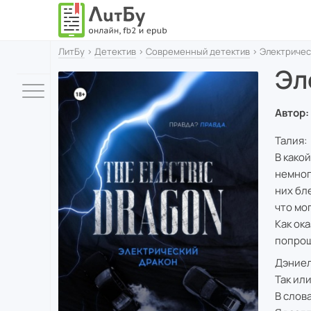
ЛитБу
›
Детектив
›
Современный детектив
› Электричес
Эл
Автор:
Талия:
В како
немног
них бле
что мо
Как ок
попрощ
Дэниел
Так или
В слов