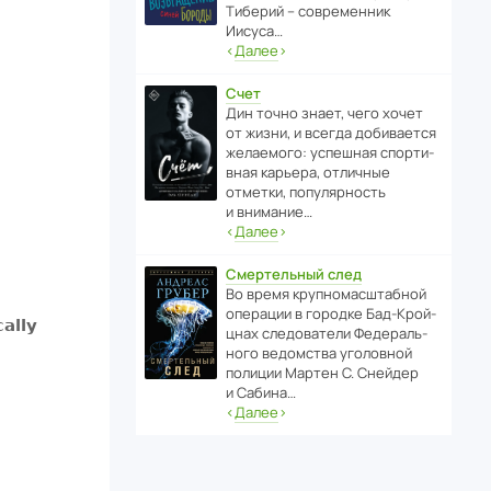
Тиберий – совре­менник
Иисуса…
‹
Далее
›
Счет
Дин точно знает, чего хочет
от жизни, и всегда доби­ва­ется
жела­е­мого: успе­шная спор­ти­
вная карьера, отли­чные
отметки, попу­ля­р­ность
и внимание…
‹
Далее
›
Смертельный след
Во время круп­но­мас­ш­та­бной
операции в городке Бад‑Крой­
цнах следо­ва­тели Феде­раль­
ного ведомства уголо­вной
полиции Мартен С. Снейдер
и Сабина…
‹
Далее
›