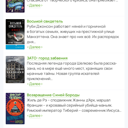
Спасаясь от твор­че­с­кого кризиса, она приезжает…
‹
Далее
›
Восьмой свидетель
Руби Джонсон рабо­тает няней и горни­чной
в богатых семьях, живущих на прес­ти­жной улице
Манх­эт­тена. Она знает про них всё. Их распо­рядок
дня…
‹
Далее
›
ЗАТО: город забвения
После­дняя легенда города Шелково была расска­
зана, но в мире ещё много мест, хранящих свои
мрачные тайны. Новая группа иска­телей
приключений…
‹
Далее
›
Возвращение Синей Бороды
Жиль де Рэ – спод­ви­жник Жанны д’Арк, маршал
Франции – и кровавый серийный убийца-маньяк.
Римский импе­ратор Тиберий – совре­менник Иисуса…
‹
Далее
›