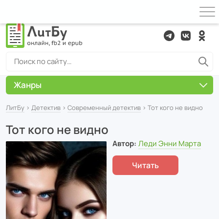
Жанры
ЛитБу
›
Детектив
›
Современный детектив
› Тот кого не видно
Тот кого не видно
Автор:
Леди Энни Марта
Читать