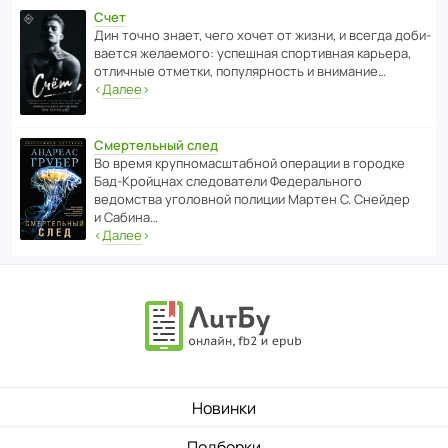
Счет
Дин точно знает, чего хочет от жизни, и всегда доби­
ва­ется жела­е­мого: успе­шная спор­ти­вная карьера,
отли­чные отметки, попу­ля­р­ность и внимание…
‹
Далее
›
Смертельный след
Во время круп­но­мас­ш­та­бной операции в городке
Бад‑Крой­цнах следо­ва­тели Феде­раль­ного
ведомства уголо­вной полиции Мартен С. Снейдер
и Сабина…
‹
Далее
›
Новинки
Подборки