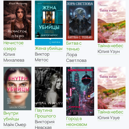
Нечистое
Битва с
Тайна небес
Жена убийцы
озеро
тенью
Юлия Узун
Виктор
Юлия
Лора
Метос
Михалева
Светлова
Паутина
Тайна небес
Внутри
Прошлого
Юлия Узуе
Город в
убийцы
Виктория
неоновом
Майк Омер
Невская