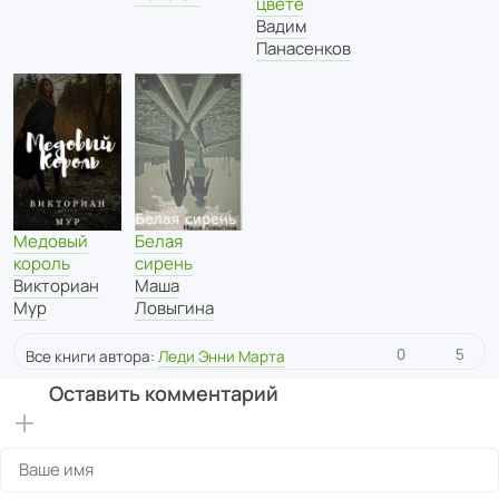
цвете
Вадим
Панасенков
Медовый
Белая
король
сирень
Викториан
Маша
Мур
Ловыгина
0
5
Все книги автора:
Леди Энни Марта
Оставить комментарий