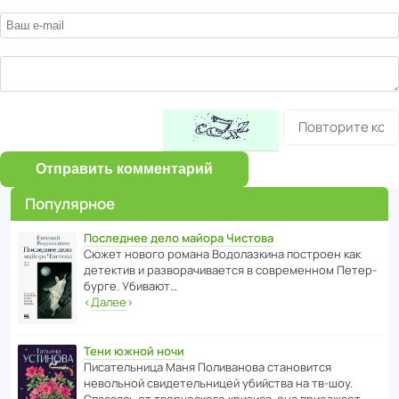
Отправить комментарий
Популярное
Последнее дело майора Чистова
Сюжет нового романа Водо­ла­з­кина пост­роен как
дете­ктив и разво­ра­чи­ва­ется в совре­менном Пете­р­
бурге. Убивают…
‹
Далее
›
Тени южной ночи
Писа­тель­ница Маня Поли­ва­нова стано­вится
невольной свиде­тель­ницей убийства на тв-шоу.