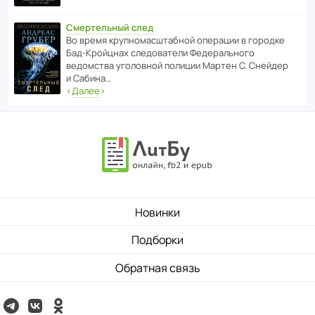
Смертельный след
Во время круп­но­мас­ш­та­бной операции в городке
Бад‑Крой­цнах следо­ва­тели Феде­раль­ного
ведомства уголо­вной полиции Мартен С. Снейдер
и Сабина…
‹
Далее
›
Новинки
Подборки
Обратная связь