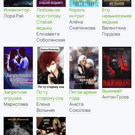
Любовь на
Инквизитор
Король
Его
всю голову.
Лора Рэй
интриг
невыносимая
Спасай
Алёна
ведьма
ведьму
Снатенкова
Валентина
Елизавета
Гордова
Соболянская
Выживай!
По ту
Пятое время
Запретная
Антон Гусев
сторону сна
года
игрушка
Елена
Анюта
Марислава
Вольная
Соколова