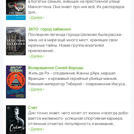
в богатых семьях, живущих на прес­ти­жной улице
Манх­эт­тена. Она знает про них всё. Их распо­рядок
дня…
‹
Далее
›
ЗАТО: город забвения
После­дняя легенда города Шелково была расска­
зана, но в мире ещё много мест, хранящих свои
мрачные тайны. Новая группа иска­телей
приключений…
‹
Далее
›
Возвращение Синей Бороды
Жиль де Рэ – спод­ви­жник Жанны д’Арк, маршал
Франции – и кровавый серийный убийца-маньяк.
Римский импе­ратор Тиберий – совре­менник Иисуса…
‹
Далее
›
Счет
Дин точно знает, чего хочет от жизни, и всегда доби­
ва­ется жела­е­мого: успе­шная спор­ти­вная карьера,
отли­чные отметки, попу­ля­р­ность и внимание…
‹
Далее
›