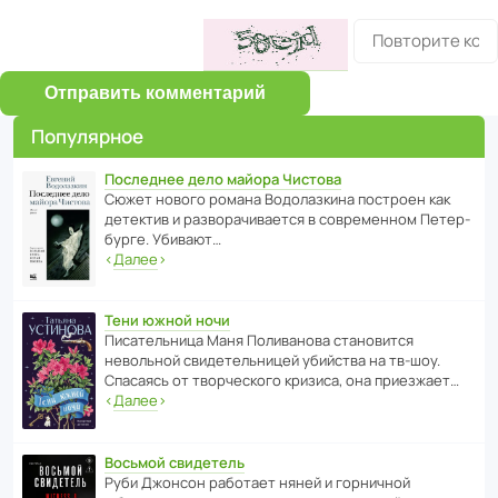
Отправить комментарий
Популярное
Последнее дело майора Чистова
Сюжет нового романа Водо­ла­з­кина пост­роен как
дете­ктив и разво­ра­чи­ва­ется в совре­менном Пете­р­
бурге. Убивают…
‹
Далее
›
Тени южной ночи
Писа­тель­ница Маня Поли­ва­нова стано­вится
невольной свиде­тель­ницей убийства на тв-шоу.
Спасаясь от твор­че­с­кого кризиса, она приезжает…
‹
Далее
›
Восьмой свидетель
Руби Джонсон рабо­тает няней и горни­чной