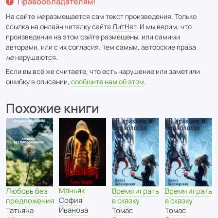
Правообладателям!
На сайте
не
размещается сам текст произведения. Только
ссылка на онлайн читалку сайта
ЛитНет
. И мы верим, что
произведения на этом сайте размещены, или самими
авторами, или с их согласия. Тем самым, авторские права
не
нарушаются.
Если вы всё же считаете, что есть нарушение или заметили
ошибку в описании,
сообщите нам об этом
.
Похожие книги
Маньяк
Время играть
Время играть
Любовь без
София
в сказку
в сказку
предложения
Иванова
Томас
Томас
Татьяна