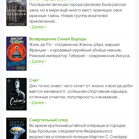
После­дняя легенда города Шелково была расска­
зана, но в мире ещё много мест, хранящих свои
мрачные тайны. Новая группа иска­телей
приключений…
‹
Далее
›
Возвращение Синей Бороды
Жиль де Рэ – спод­ви­жник Жанны д’Арк, маршал
Франции – и кровавый серийный убийца-маньяк.
Римский импе­ратор Тиберий – совре­менник Иисуса…
‹
Далее
›
Счет
Дин точно знает, чего хочет от жизни, и всегда доби­
ва­ется жела­е­мого: успе­шная спор­ти­вная карьера,
отли­чные отметки, попу­ля­р­ность и внимание…
‹
Далее
›
Смертельный след
Во время круп­но­мас­ш­та­бной операции в городке
Бад‑Крой­цнах следо­ва­тели Феде­раль­ного
ведомства уголо­вной полиции Мартен С. Снейдер