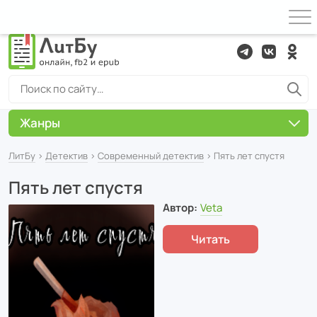
Жанры
ЛитБу
›
Детектив
›
Современный детектив
› Пять лет спустя
Пять лет спустя
Автор:
Veta
Читать