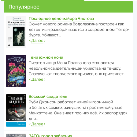
Популярное
Последнее дело майора Чистова
Сюжет нового романа Водо­ла­з­кина пост­роен как
дете­ктив и разво­ра­чи­ва­ется в совре­менном Пете­р­
бурге. Убивают…
‹
Далее
›
Тени южной ночи
Писа­тель­ница Маня Поли­ва­нова стано­вится
невольной свиде­тель­ницей убийства на тв-шоу.
Спасаясь от твор­че­с­кого кризиса, она приезжает…
‹
Далее
›
Восьмой свидетель
Руби Джонсон рабо­тает няней и горни­чной
в богатых семьях, живущих на прес­ти­жной улице
Манх­эт­тена. Она знает про них всё. Их распо­рядок
дня…
‹
Далее
›
ЗАТО: город забвения