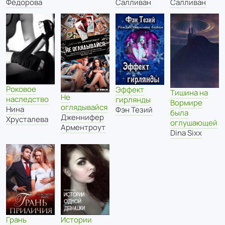
Салливан
Салливан
Фёдорова
Роковое
Эффект
Тишина на
Не
наследство
гирлянды
Вормире
оглядывайся
Нина
Фэн Тезий
была
Дженнифер
Хрусталева
оглушающей
Арментроут
Dina Sixx
Истории
Грань