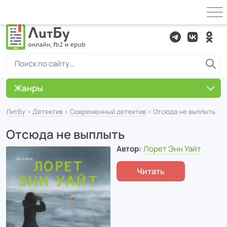
Жанры
ЛитБу
›
Детектив
›
Современный детектив
› Отсюда не выплыть
Отсюда не выплыть
Автор:
Лорет Энн Уайт
Читать