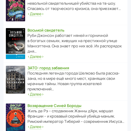
невольной свиде­тель­ницей убийства на тв-шоу.
Спасаясь от твор­че­с­кого кризиса, она приезжает…
‹
Далее
›
Восьмой свидетель
Руби Джонсон рабо­тает няней и горни­чной
в богатых семьях, живущих на прес­ти­жной улице
Манх­эт­тена. Она знает про них всё. Их распо­рядок
дня…
‹
Далее
›
ЗАТО: город забвения
После­дняя легенда города Шелково была расска­
зана, но в мире ещё много мест, хранящих свои
мрачные тайны. Новая группа иска­телей
приключений…
‹
Далее
›
Возвращение Синей Бороды
Жиль де Рэ – спод­ви­жник Жанны д’Арк, маршал
Франции – и кровавый серийный убийца-маньяк.
Римский импе­ратор Тиберий – совре­менник Иисуса…
‹
Далее
›