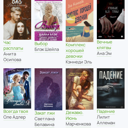
Вечные
Час
Выбор
Комплекс
клятвы
расплаты
Блэк Шейла
хорошей
Ана Эм
Анита
девочки
Осипова
Кэннеди Эль
Падение
Всегда твоя
Дежавю.
Закат лжи
Лилит
Оле Адлер
Июнь
Светлана
Аллеман
Марченкова
Белавина