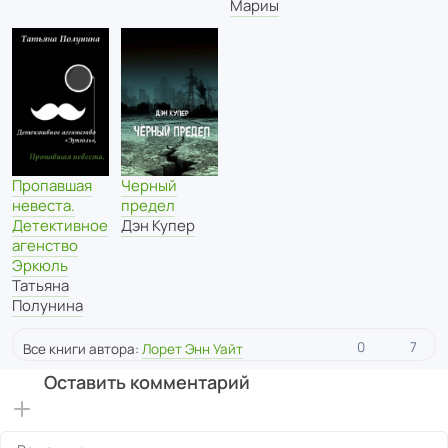
Мариы
Пропавшая
Черный
невеста.
предел
Детективное
Дэн Купер
агенство
Эркюль
Татьяна
Полунина
0
7
Все книги автора:
Лорет Энн Уайт
Оставить комментарий