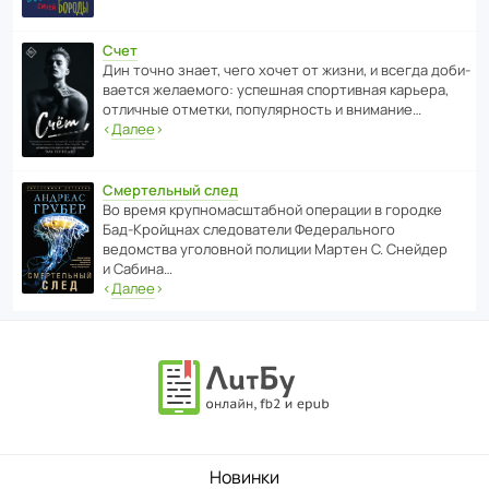
Счет
Дин точно знает, чего хочет от жизни, и всегда доби­
ва­ется жела­е­мого: успе­шная спор­ти­вная карьера,
отли­чные отметки, попу­ля­р­ность и внимание…
‹
Далее
›
Смертельный след
Во время круп­но­мас­ш­та­бной операции в городке
Бад‑Крой­цнах следо­ва­тели Феде­раль­ного
ведомства уголо­вной полиции Мартен С. Снейдер
и Сабина…
‹
Далее
›
Новинки