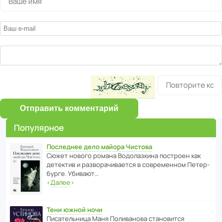
Отправить комментарий
Популярное
Последнее дело майора Чистова
Сюжет нового романа Водо­ла­з­кина пост­роен как
дете­ктив и разво­ра­чи­ва­ется в совре­менном Пете­р­
бурге. Убивают…
‹
Далее
›
Тени южной ночи
Писа­тель­ница Маня Поли­ва­нова стано­вится