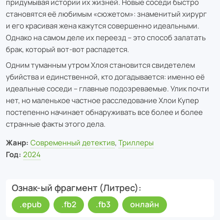
придумывая истории их жизней. Новые соседи быстро
становятся её любимым «сюжетом»: знаменитый хирург
и его красивая жена кажутся совершенно идеальными.
Однако на самом деле их переезд – это способ залатать
брак, который вот-вот распадется.
Одним туманным утром Хлоя становится свидетелем
убийства и единственной, кто догадывается: именно её
идеальные соседи – главные подозреваемые. Улик почти
нет, но маленькое частное расследование Хлои Купер
постепенно начинает обнаруживать все более и более
странные факты этого дела.
Жанр:
Современный детектив
,
Триллеры
Год:
2024
Ознак-ый фрагмент (Литрес)
.epub
.fb2
.fb3
онлайн