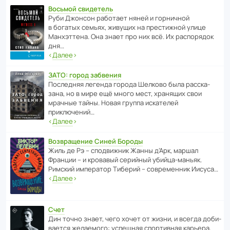
Восьмой свидетель
Руби Джонсон рабо­тает няней и горни­чной
в богатых семьях, живущих на прес­ти­жной улице
Манх­эт­тена. Она знает про них всё. Их распо­рядок
дня…
‹
Далее
›
ЗАТО: город забвения
После­дняя легенда города Шелково была расска­
зана, но в мире ещё много мест, хранящих свои
мрачные тайны. Новая группа иска­телей
приключений…
‹
Далее
›
Возвращение Синей Бороды
Жиль де Рэ – спод­ви­жник Жанны д’Арк, маршал
Франции – и кровавый серийный убийца-маньяк.
Римский импе­ратор Тиберий – совре­менник Иисуса…
‹
Далее
›
Счет
Дин точно знает, чего хочет от жизни, и всегда доби­
ва­ется жела­е­мого: успе­шная спор­ти­вная карьера,