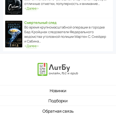
отли­чные отметки, попу­ля­р­ность и внимание…
‹
Далее
›
Смертельный след
Во время круп­но­мас­ш­та­бной операции в городке
Бад‑Крой­цнах следо­ва­тели Феде­раль­ного
ведомства уголо­вной полиции Мартен С. Снейдер
и Сабина…
‹
Далее
›
Новинки
Подборки
Обратная связь