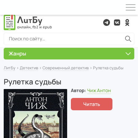
Жанры
ЛитБу
›
Детектив
›
Современный детектив
› Рулетка судьбы
Рулетка судьбы
Автор:
Чиж Антон
Читать