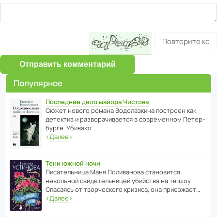
Отправить комментарий
Популярное
Последнее дело майора Чистова
Сюжет нового романа Водо­ла­з­кина пост­роен как
дете­ктив и разво­ра­чи­ва­ется в совре­менном Пете­р­
бурге. Убивают…
‹
Далее
›
Тени южной ночи
Писа­тель­ница Маня Поли­ва­нова стано­вится
невольной свиде­тель­ницей убийства на тв-шоу.
Спасаясь от твор­че­с­кого кризиса, она приезжает…
‹
Далее
›