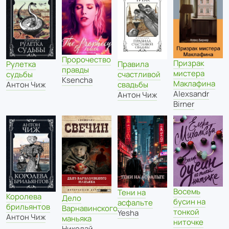
Пророчество
Призрак
Рулетка
Правила
правды
мистера
судьбы
счастливой
Ksencha
Маклафина
Антон Чиж
свадьбы
Alexsandr
Антон Чиж
Birner
Восемь
Тени на
Королева
Дело
бусин на
асфальте
брильянтов
Варнавинского
тонкой
Yesha
Антон Чиж
маньяка
ниточке
Николай