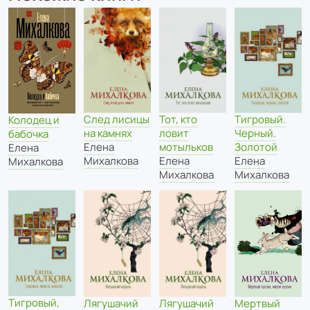
След лисицы
Тот, кто
Тигровый.
Колодец и
на камнях
ловит
Черный.
бабочка
Елена
мотыльков
Золотой
Елена
Михалкова
Елена
Елена
Михалкова
Михалкова
Михалкова
Тигровый,
Мертвый
Лягушачий
Лягушачий