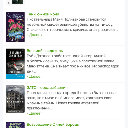
Тени южной ночи
Писа­тель­ница Маня Поли­ва­нова стано­вится
невольной свиде­тель­ницей убийства на тв-шоу.
Спасаясь от твор­че­с­кого кризиса, она приезжает…
‹
Далее
›
Восьмой свидетель
Руби Джонсон рабо­тает няней и горни­чной
в богатых семьях, живущих на прес­ти­жной улице
Манх­эт­тена. Она знает про них всё. Их распо­рядок
дня…
‹
Далее
›
ЗАТО: город забвения
После­дняя легенда города Шелково была расска­
зана, но в мире ещё много мест, хранящих свои
мрачные тайны. Новая группа иска­телей
приключений…
‹
Далее
›
Возвращение Синей Бороды