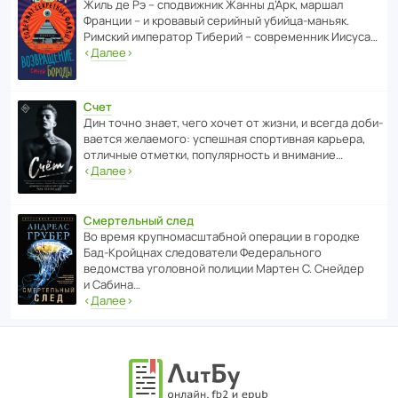
Жиль де Рэ – спод­ви­жник Жанны д’Арк, маршал
Франции – и кровавый серийный убийца-маньяк.
Римский импе­ратор Тиберий – совре­менник Иисуса…
‹
Далее
›
Счет
Дин точно знает, чего хочет от жизни, и всегда доби­
ва­ется жела­е­мого: успе­шная спор­ти­вная карьера,
отли­чные отметки, попу­ля­р­ность и внимание…
‹
Далее
›
Смертельный след
Во время круп­но­мас­ш­та­бной операции в городке
Бад‑Крой­цнах следо­ва­тели Феде­раль­ного
ведомства уголо­вной полиции Мартен С. Снейдер
и Сабина…
‹
Далее
›