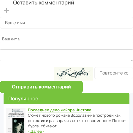
Оставить комментарий
Отправить комментарий
Популярное
Последнее дело майора Чистова
Сюжет нового романа Водо­ла­з­кина пост­роен как
дете­ктив и разво­ра­чи­ва­ется в совре­менном Пете­р­
бурге. Убивают…
‹
Далее
›