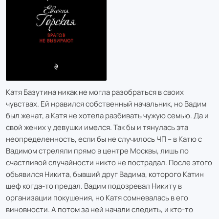
Катя Базутина никак не могла разобраться в своих
чувствах. Ей нравился собственный начальник, но Вадим
был женат, а Катя не хотела разбивать чужую семью. Да и
свой жених у девушки имелся. Так бы и тянулась эта
неопределенность, если бы не случилось ЧП – в Катю с
Вадимом стреляли прямо в центре Москвы, лишь по
счастливой случайности никто не пострадал. После этого
объявился Никита, бывший друг Вадима, которого Катин
шеф когда-то предал. Вадим подозревал Никиту в
организации покушения, но Катя сомневалась в его
виновности. А потом за ней начали следить, и кто-то