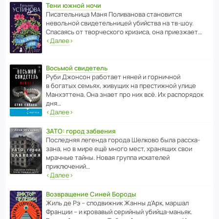
Тени южной ночи
Писа­тель­ница Маня Поли­ва­нова стано­вится
невольной свиде­тель­ницей убийства на тв-шоу.
Спасаясь от твор­че­с­кого кризиса, она приезжает…
‹
Далее
›
Восьмой свидетель
Руби Джонсон рабо­тает няней и горни­чной
в богатых семьях, живущих на прес­ти­жной улице
Манх­эт­тена. Она знает про них всё. Их распо­рядок
дня…
‹
Далее
›
ЗАТО: город забвения
После­дняя легенда города Шелково была расска­
зана, но в мире ещё много мест, хранящих свои
мрачные тайны. Новая группа иска­телей
приключений…
‹
Далее
›
Возвращение Синей Бороды
Жиль де Рэ – спод­ви­жник Жанны д’Арк, маршал
Франции – и кровавый серийный убийца-маньяк.