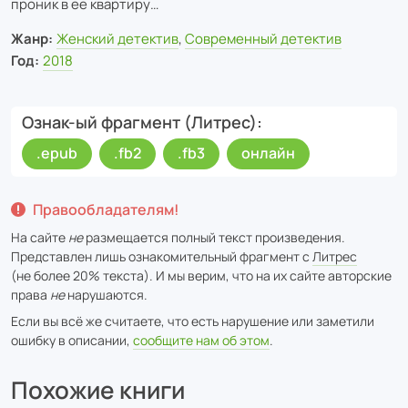
проник в ее квартиру…
Жанр:
Женский детектив
,
Современный детектив
Год:
2018
Ознак-ый фрагмент (Литрес)
.epub
.fb2
.fb3
онлайн
Правообладателям!
На сайте
не
размещается полный текст произведения.
Представлен лишь ознакомительный фрагмент с
Литрес
(не более 20% текста). И мы верим, что на их сайте авторские
права
не
нарушаются.
Если вы всё же считаете, что есть нарушение или заметили
ошибку в описании,
сообщите нам об этом
.
Похожие книги