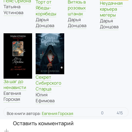
Пояс Ориона
Торт от
Витязь в
Неудачная
Татьяна
Ябеды-
розовых
карьера
Устинова
корябеды
штанах
мегеры
Дарья
Дарья
Дарья
Донцова
Донцова
Донцова
Секрет
За шаг до
Сибирского
ненависти
Старца
Евгения
Юлия
Горская
Ефимова
0
415
Все книги автора:
Евгения Горская
Оставить комментарий