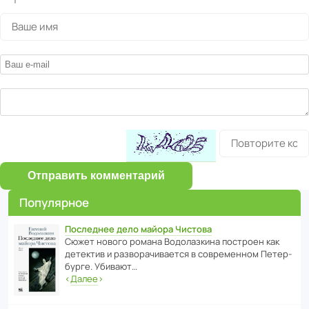
Отправить комментарий
Популярное
Последнее дело майора Чистова
Сюжет нового романа Водо­ла­з­кина пост­роен как
дете­ктив и разво­ра­чи­ва­ется в совре­менном Пете­р­
бурге. Убивают…
‹
Далее
›