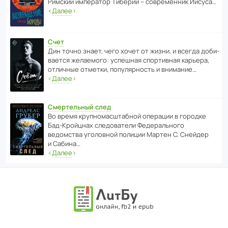
Римский импе­ратор Тиберий – совре­менник Иисуса…
‹
Далее
›
Счет
Дин точно знает, чего хочет от жизни, и всегда доби­
ва­ется жела­е­мого: успе­шная спор­ти­вная карьера,
отли­чные отметки, попу­ля­р­ность и внимание…
‹
Далее
›
Смертельный след
Во время круп­но­мас­ш­та­бной операции в городке
Бад‑Крой­цнах следо­ва­тели Феде­раль­ного
ведомства уголо­вной полиции Мартен С. Снейдер
и Сабина…
‹
Далее
›