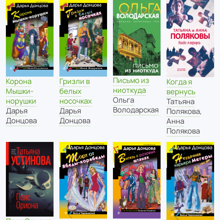
Письмо из
Гризли в
Корона
Когда я
ниоткуда
белых
Мышки-
вернусь
Ольга
носочках
норушки
Татьяна
Володарская
Дарья
Дарья
Полякова
,
Донцова
Донцова
Анна
Полякова