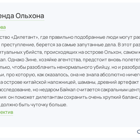
енда Ольхона
ова
ство «Дилетант», где правильно подобранные люди могут ра
преступление, берется за самые запутанные дела. В этот ра
итуальных убийств, происходящих на острове Ольхон, самом 
ал. Однако Зине, хозяйке агентства, предстоит вновь полетет
лько, чтобы разоблачить ненормального убийцу, но и разобра
и, про которую, как оказалось, она не знала абсолютно ничег
а острове китайской наложницей, шаманы, древний артефакт 
асследование, но недаром Байкал считается сакральным цент
я: он поможет дилетантам сохранить очень хрупкий баланс д
 должно быть чуточку больше.
тектив