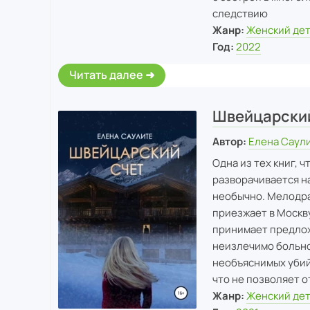
следствию
Жанр:
Женский де
Год:
2022
Читать далее
Швейцарский
Автор:
Елена Саул
Одна из тех книг, 
разворачивается на
необычно. Мелодра
приезжает в Москв
принимает предлож
неизлечимо больно
необъяснимых убий
что не позволяет о
Жанр:
Женский де