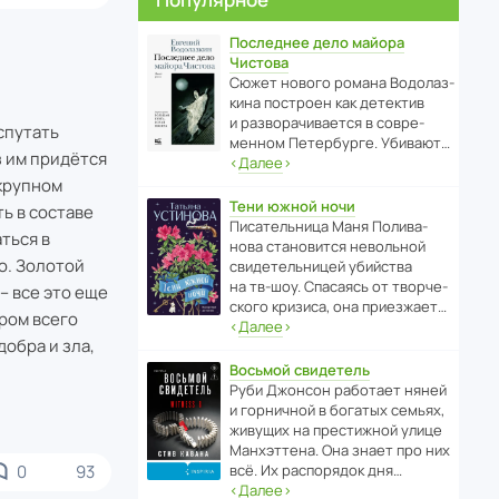
Последнее дело майора
Чистова
Сюжет нового романа Водо­ла­з­
кина пост­роен как дете­ктив
и разво­ра­чи­ва­ется в совре­
спутать
менном Пете­р­бурге. Убивают…
з им придётся
‹
Далее
›
крупном
Тени южной ночи
ь в составе
Писа­тель­ница Маня Поли­ва­
ться в
нова стано­вится невольной
о. Золотой
свиде­тель­ницей убийства
на тв-шоу. Спасаясь от твор­че­
– все это еще
с­кого кризиса, она приезжает…
ром всего
‹
Далее
›
обра и зла,
Восьмой свидетель
Руби Джонсон рабо­тает няней
и горни­чной в богатых семьях,
живущих на прес­ти­жной улице
Манх­эт­тена. Она знает про них
0
93
всё. Их распо­рядок дня…
‹
Далее
›