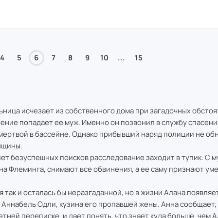
4
5
6
7
8
9
10
...
15
ьница исчезает из собственного дома при загадочных обстоя
ение попадает ее муж. Именно он позвонил в службу спасени
 мертвой в бассейне. Однако прибывший наряд полиции не об
нщины.
ет безуспешных поисков расследование заходит в тупик. С м
на Флеминга, снимают все обвинения, а ее саму признают ум
 так и осталась бы неразгаданной, но в жизни Алана появляе
 Аннабель Одли, кузина его пропавшей жены. Анна сообщает,
етней переписке, и дает понять, что знает куда больше, чем 