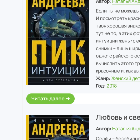
Автор:
Наталья Ан
Если ты не можешь 
И посмотреть краси
твоя хорошая знако
тут не то, в этих 
интуиции жены: с е
снимки – лишь ширм
одно: с райского о
вычислить этого тр
красочные и, как в
Жанр:
Женский де
Год:
2018
Читать далее
Любовь и св
Автор:
Наталья Ан
Селфи – безобидное