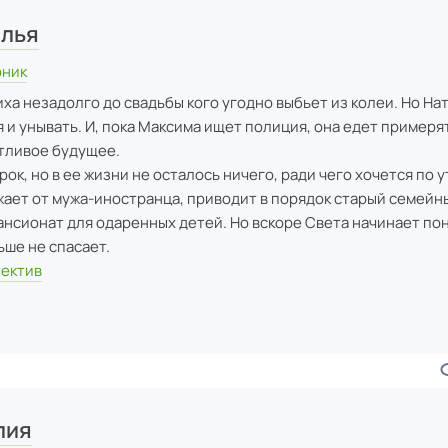
лья
рник
а незадолго до свадьбы кого угодно выбьет из колеи. Но На
 и унывать. И, пока Максима ищет полиция, она едет примеря
стливое будущее.
рок, но в ее жизни не осталось ничего, ради чего хочется по 
жает от мужа-иностранца, приводит в порядок старый семейн
ансионат для одаренных детей. Но вскоре Света начинает пон
ьше не спасает.
тектив
лия