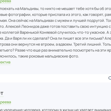
дреева
поехать на Мальдивы, то никто не мешает тебе хотя бы об эт
вые фотографии, которые прислала из этого, как говорят, рая
мая. Она сейчас на Мальдивах с мужем и лучшей подругой. То
фото. Алексей Леонидов даже готов поставить свою интуицию 
е коллегой Варенькой Коняевой случилось что-то ужасное. А 
а. Да и Варя ли их сделала? Она ли пишет все эти письма? Ал
строва они вернутся не втроем, а вдвоем. Третий лишний. Толь
етьего? Разве что еще раз внимательно посмотреть на эти яр
ыяснилось, такие роковые мальдивские фото.
тектив
ет
дреева
 увлечение человека, которому в жизни не хватает внимания