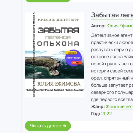
Забытая лег
Автор:
Юлия Ефим
Детективное агент
практически любое 
распутать серию р
острове озера Байк
новой группы не то
истории своей семь
орел, спрятанный н
больше запутает р
северного полушари
где первого всегда
Жанр:
Женский де
Год:
2022
Читать далее