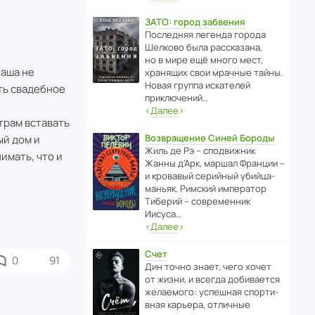
ЗАТО: город забвения
После­дняя легенда города
Шелково была расска­зана,
но в мире ещё много мест,
таша не
хранящих свои мрачные тайны.
Новая группа иска­телей
ть свадебное
приключений…
‹
Далее
›
утрам вставать
Возвращение Синей Бороды
ый дом и
Жиль де Рэ – спод­ви­жник
имать, что и
Жанны д’Арк, маршал Франции –
и кровавый серийный убийца-
маньяк. Римский импе­ратор
Тиберий – совре­менник
Иисуса…
‹
Далее
›
Счет
0
91
Дин точно знает, чего хочет
от жизни, и всегда доби­ва­ется
жела­е­мого: успе­шная спор­ти­
вная карьера, отли­чные