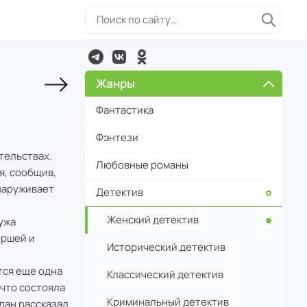
Жанры
Фантастика
Фэнтези
тельствах.
Любовные романы
я, сообщив,
наруживает
Детектив
Женский детектив
ужа
ершей и
Исторический детектив
тся еще одна
Классический детектив
 что состояла
Криминальный детектив
Алан рассказал