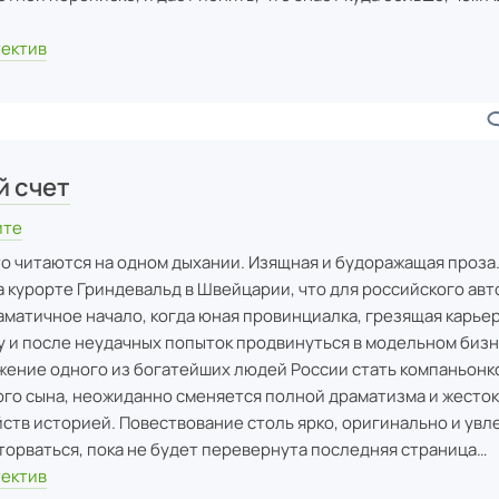
тектив
 счет
ите
что читаются на одном дыхании. Изящная и будоражащая проза
 курорте Гриндевальд в Швейцарии, что для российского авт
матичное начало, когда юная провинциалка, грезящая карье
у и после неудачных попыток продвинуться в модельном биз
ение одного из богатейших людей России стать компаньонк
го сына, неожиданно сменяется полной драматизма и жесто
ств историей. Повествование столь ярко, оригинально и увл
торваться, пока не будет перевернута последняя страница…
тектив