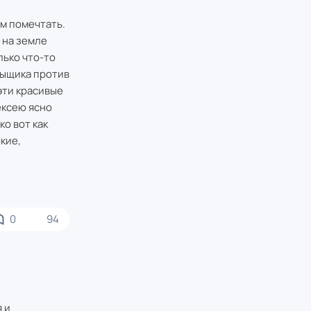
ом помечтать.
 на земле
лько что-то
сыщика против
эти красивые
ексею ясно
ко вот как
кие,
0
94
 и