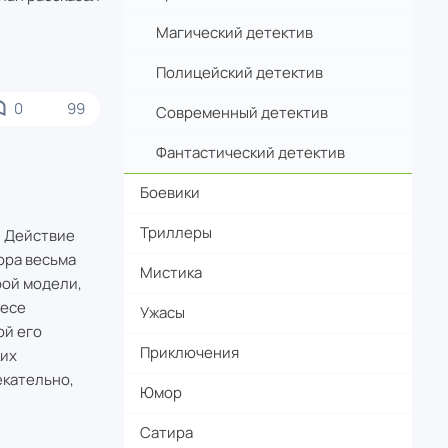
Магический детектив
Полицейский детектив
0
99
Современный детектив
Фантастический детектив
Боевики
Триллеры
. Действие
ора весьма
Мистика
рой модели,
несе
Ужасы
ой его
Приключения
ких
екательно,
Юмор
Сатира