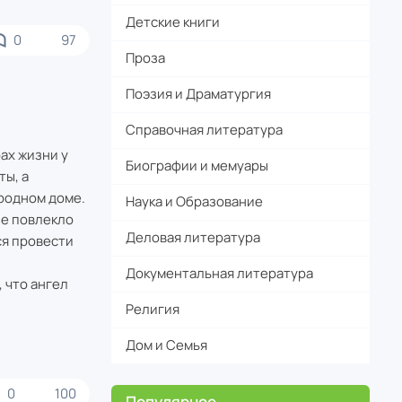
Детские книги
0
97
Проза
Поэзия и Драматургия
Справочная литература
ах жизни у
Биографии и мемуары
ты, а
родном доме.
Наука и Образование
ие повлекло
Деловая литература
ся провести
Документальная литература
 что ангел
Религия
Дом и Семья
0
100
Популярное