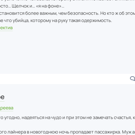
осто… Щелчок и… «я на фоне»…
становится более важным, чем безопасность. Но кто ж об это
е что убийца, которому на руку такая одержимость.
тектив
ре
дреева
о угодно, надеяться на чудо и при этом не замечать счастья, 
ого лайнера в новогоднюю ночь пропадает пассажирка. Муж 