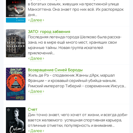
в богатых семьях, живущих на прес­ти­жной улице
Манх­эт­тена. Она знает про них всё. Их распо­рядок
дня…
‹
Далее
›
ЗАТО: город забвения
После­дняя легенда города Шелково была расска­
зана, но в мире ещё много мест, хранящих свои
мрачные тайны. Новая группа иска­телей
приключений…
‹
Далее
›
Возвращение Синей Бороды
Жиль де Рэ – спод­ви­жник Жанны д’Арк, маршал
Франции – и кровавый серийный убийца-маньяк.
Римский импе­ратор Тиберий – совре­менник Иисуса…
‹
Далее
›
Счет
Дин точно знает, чего хочет от жизни, и всегда доби­
ва­ется жела­е­мого: успе­шная спор­ти­вная карьера,
отли­чные отметки, попу­ля­р­ность и внимание…
‹
Далее
›