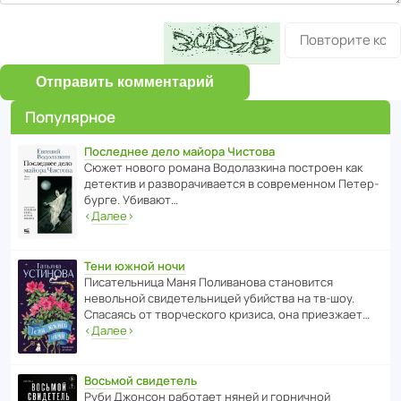
Отправить комментарий
Популярное
Последнее дело майора Чистова
Сюжет нового романа Водо­ла­з­кина пост­роен как
дете­ктив и разво­ра­чи­ва­ется в совре­менном Пете­р­
бурге. Убивают…
‹
Далее
›
Тени южной ночи
Писа­тель­ница Маня Поли­ва­нова стано­вится
невольной свиде­тель­ницей убийства на тв-шоу.
Спасаясь от твор­че­с­кого кризиса, она приезжает…
‹
Далее
›
Восьмой свидетель
Руби Джонсон рабо­тает няней и горни­чной