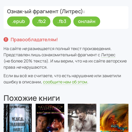
Ознак-ый фрагмент (Литрес)
.epub
.fb2
.fb3
онлайн
Правообладателям!
На сайте
не
размещается полный текст произведения.
Представлен лишь ознакомительный фрагмент с
Литрес
(не более 20% текста). И мы верим, что на их сайте авторские
права
не
нарушаются.
Если вы всё же считаете, что есть нарушение или заметили
ошибку в описании,
сообщите нам об этом
.
Похожие книги