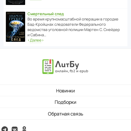
Смертельный след
Во время круп­но­мас­ш­та­бной операции в городке
Бад‑Крой­цнах следо­ва­тели Феде­раль­ного
ведомства уголо­вной полиции Мартен С. Снейдер
и Сабина…
‹
Далее
›
Новинки
Подборки
Обратная связь