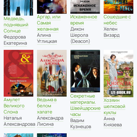
Искаженное
Аргар, или
Сошедшие с
Медведь,
время
Самая
небес
поднявший
Дикон
желанная
Хелен
Солнце
Шерола
Алина
Визард
Федорова
(Deacon)
Углицкая
Екатерина
Секретные
Ведьма в
Амулет
Хозяин
материалы.
белом
Великого
шелковой
Швейцарские
халате
Слона
куклы
часы
Александра
Наталья
Анна
Вадим
Лисина
Александрова
Князева
Кузнецов