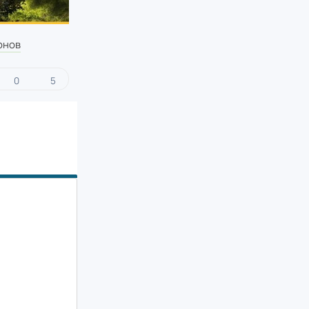
рнов
0
5