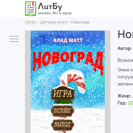
ЛитБу
›
Детские книги
› Новоград
Но
Автор:
Возмож
Эмма з
погруж
желани
Жанр:
Год:
2