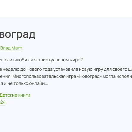
воград
Влад Матт
но ли влюбиться в виртуальном мире?
а неделю до Нового года установила новую игру для своего 
ения. Многопользовательская игра «Новоград» могла испол
я и не только онлайн...
Детские книги
024