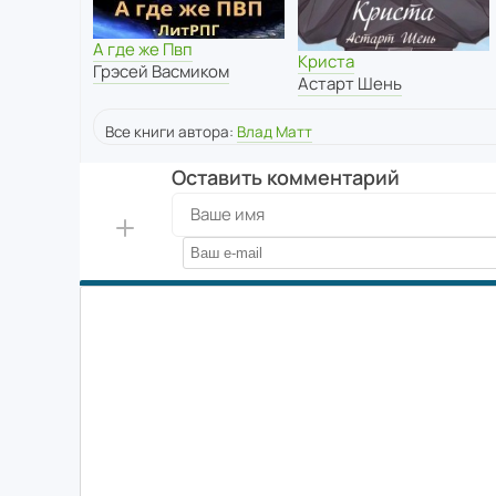
А где же Пвп
Криста
Грэсей Васмиком
Астарт Шень
Все книги автора:
Влад Матт
Оставить комментарий