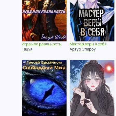
Игра или реальность
Мастер веры в себя
Тацуя
Артур Спароу