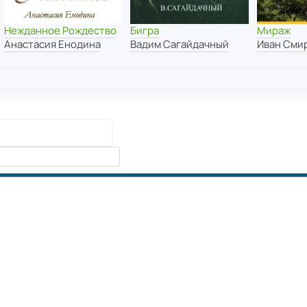
Мираж
Нежданное Рождество
Бигра
Иван Сми
Анастасия Енодина
Вадим Сагайдачный