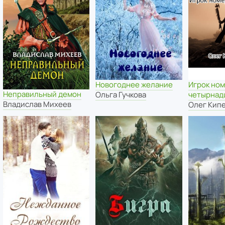
Новогоднее желание
Игрок но
Неправильный демон
Ольга Гучкова
четырнад
Владислав Михеев
Олег Кип