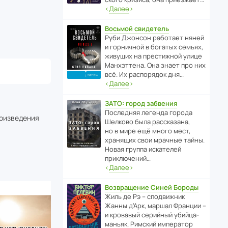
‹
Далее
›
Восьмой свидетель
Руби Джонсон рабо­тает няней
и горни­чной в богатых семьях,
живущих на прес­ти­жной улице
Манх­эт­тена. Она знает про них
всё. Их распо­рядок дня…
‹
Далее
›
ЗАТО: город забвения
После­дняя легенда города
роизведения
Шелково была расска­зана,
но в мире ещё много мест,
хранящих свои мрачные тайны.
Новая группа иска­телей
приключений…
‹
Далее
›
Возвращение Синей Бороды
Жиль де Рэ – спод­ви­жник
Жанны д’Арк, маршал Франции –
и кровавый серийный убийца-
маньяк. Римский импе­ратор