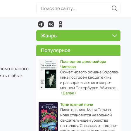
Жанры
Популярное
Последнее дело майора
Чистова
шлема полного
Сюжет нового романа Водо­ла­з­
нять любые
кина пост­роен как дете­ктив
и разво­ра­чи­ва­ется в совре­
менном Пете­р­бурге. Убивают…
‹
Далее
›
Тени южной ночи
Писа­тель­ница Маня Поли­ва­
нова стано­вится невольной
свиде­тель­ницей убийства
на тв-шоу. Спасаясь от твор­че­
с­кого кризиса, она приезжает…