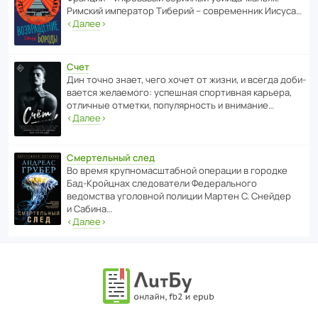
Римский импе­ратор Тиберий – совре­менник Иисуса…
‹
Далее
›
Счет
Дин точно знает, чего хочет от жизни, и всегда доби­
ва­ется жела­е­мого: успе­шная спор­ти­вная карьера,
отли­чные отметки, попу­ля­р­ность и внимание…
‹
Далее
›
Смертельный след
Во время круп­но­мас­ш­та­бной операции в городке
Бад‑Крой­цнах следо­ва­тели Феде­раль­ного
ведомства уголо­вной полиции Мартен С. Снейдер
и Сабина…
‹
Далее
›