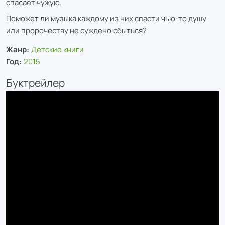
спасает чужую.
Поможет ли музыка каждому из них спасти чью-то душу
или пророчеству не суждено сбыться?
Жанр:
Детские книги
Год:
2015
Буктрейлер