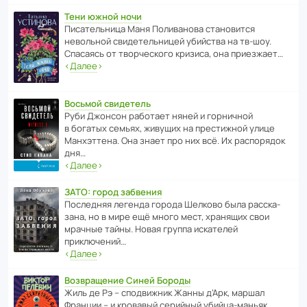
Тени южной ночи
Писа­тель­ница Маня Поли­ва­нова стано­вится
невольной свиде­тель­ницей убийства на тв-шоу.
Спасаясь от твор­че­с­кого кризиса, она приезжает…
‹
Далее
›
Восьмой свидетель
Руби Джонсон рабо­тает няней и горни­чной
в богатых семьях, живущих на прес­ти­жной улице
Манх­эт­тена. Она знает про них всё. Их распо­рядок
дня…
‹
Далее
›
ЗАТО: город забвения
После­дняя легенда города Шелково была расска­
зана, но в мире ещё много мест, хранящих свои
мрачные тайны. Новая группа иска­телей
приключений…
‹
Далее
›
Возвращение Синей Бороды
Жиль де Рэ – спод­ви­жник Жанны д’Арк, маршал
Франции – и кровавый серийный убийца-маньяк.