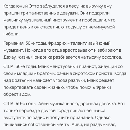
Когда юный Отто заблудился в лесу, на выручку ему
пришли три таинственные девушки. Они подарили
мальчику музыкальный инструмент и пообещали, что
придет день и он спасет чью-то душу от неминуемой
гибели.
Германия, 30-е годы. Фридрих – талантливый юный
музыкант. Но когда его отца арестовывают и забирают в
Дахау, жизнь Фридриха разбивается на тысячу осколков.
США, 30-е годы. Майк – виртуозный пианист, живущий со
своим младшим братом Фрэнки в сиротском приюте. Когда
над братьями нависает угроза разлуки, Майк решает
пожертвовать своей жизнью, чтобы помочь Фрэнки
обрести дом.
США, 40-е годы. Айви музыкально одаренная девочка. Вот
только переезд в другой город лишает ее шанса
выступить по радио и получить признание. Однако,
лишившись собственной мечты, Айви, не раздумывая,