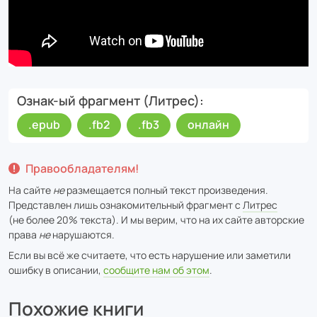
Ознак-ый фрагмент (Литрес)
.epub
.fb2
.fb3
онлайн
Правообладателям!
На сайте
не
размещается полный текст произведения.
Представлен лишь ознакомительный фрагмент с
Литрес
(не более 20% текста). И мы верим, что на их сайте авторские
права
не
нарушаются.
Если вы всё же считаете, что есть нарушение или заметили
ошибку в описании,
сообщите нам об этом
.
Похожие книги