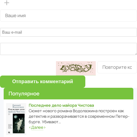
Отправить комментарий
Популярное
Последнее дело майора Чистова
Сюжет нового романа Водо­ла­з­кина пост­роен как
дете­ктив и разво­ра­чи­ва­ется в совре­менном Пете­р­
бурге. Убивают…
‹
Далее
›