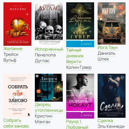
Йога Таун
Желание
Испорченный
Тайный
Даниэль
Трейси
Пенелопа
дневник
Шпек
Вульф
Дуглас
Верити
Колин Гувер
Дворец
утопленницы
Кристин
Собрать
Сделка
Раунд 1.
Мэнган
себя заново.
Эль Кеннеди
Любовный