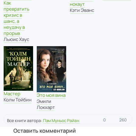
Как
нокаут
превратить
Кэти Эванс
кризис в
шанс, а
неудачу в
прорыв
Льюис Хаус
Мастер
Это моя вина
Колм Тойбин
Эмили
Локхарт
0
260
Все книги автора:
Пэм Муньос Райан
Оставить комментарий