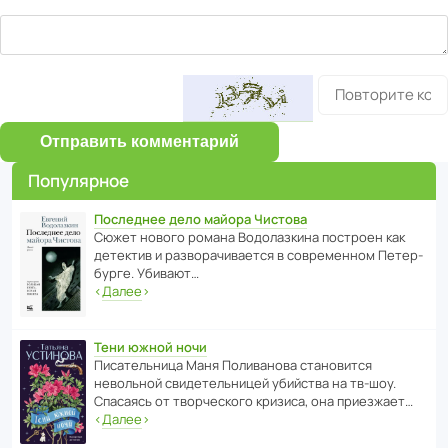
Отправить комментарий
Популярное
Последнее дело майора Чистова
Сюжет нового романа Водо­ла­з­кина пост­роен как
дете­ктив и разво­ра­чи­ва­ется в совре­менном Пете­р­
бурге. Убивают…
‹
Далее
›
Тени южной ночи
Писа­тель­ница Маня Поли­ва­нова стано­вится
невольной свиде­тель­ницей убийства на тв-шоу.
Спасаясь от твор­че­с­кого кризиса, она приезжает…
‹
Далее
›