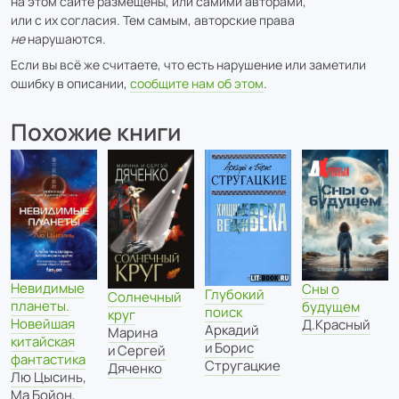
на этом сайте размещены, или самими авторами,
или с их согласия. Тем самым, авторские права
не
нарушаются.
Если вы всё же считаете, что есть нарушение или заметили
ошибку в описании,
сообщите нам об этом
.
Похожие книги
Невидимые
Сны о
Глубокий
Солнечный
планеты.
будущем
поиск
круг
Новейшая
Д.Красный
Аркадий
Марина
китайская
и Борис
и Сергей
фантастика
Стругацкие
Дяченко
Лю Цысинь
,
Ма Бойон
,