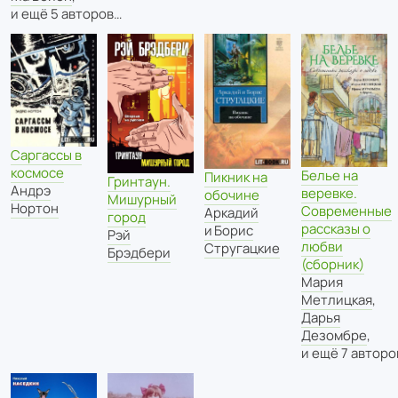
и ещё 5 авторов…
Саргассы в
космосе
Белье на
Пикник на
Гринтаун.
Андрэ
веревке.
обочине
Мишурный
Нортон
Современные
Аркадий
город
рассказы о
и Борис
Рэй
любви
Стругацкие
Брэдбери
(сборник)
Мария
Метлицкая
,
Дарья
Дезомбре
,
и ещё 7 авторо