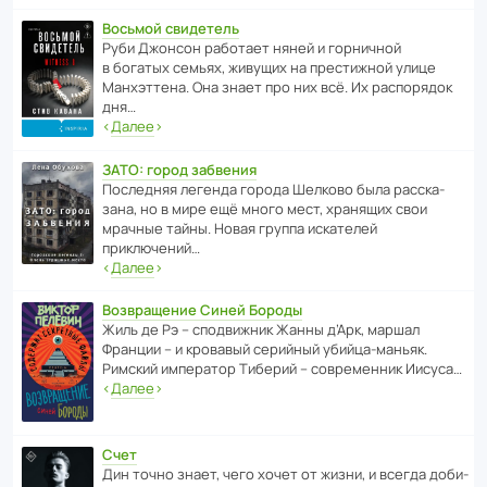
Восьмой свидетель
Руби Джонсон рабо­тает няней и горни­чной
в богатых семьях, живущих на прес­ти­жной улице
Манх­эт­тена. Она знает про них всё. Их распо­рядок
дня…
‹
Далее
›
ЗАТО: город забвения
После­дняя легенда города Шелково была расска­
зана, но в мире ещё много мест, хранящих свои
мрачные тайны. Новая группа иска­телей
приключений…
‹
Далее
›
Возвращение Синей Бороды
Жиль де Рэ – спод­ви­жник Жанны д’Арк, маршал
Франции – и кровавый серийный убийца-маньяк.
Римский импе­ратор Тиберий – совре­менник Иисуса…
‹
Далее
›
Счет
Дин точно знает, чего хочет от жизни, и всегда доби­