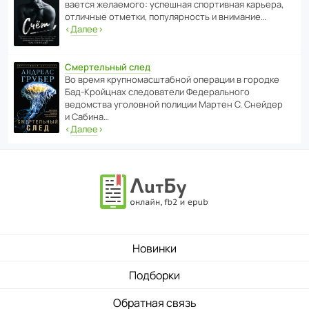
ва­ется жела­е­мого: успе­шная спор­ти­вная карьера,
отли­чные отметки, попу­ля­р­ность и внимание…
‹
Далее
›
Смертельный след
Во время круп­но­мас­ш­та­бной операции в городке
Бад‑Крой­цнах следо­ва­тели Феде­раль­ного
ведомства уголо­вной полиции Мартен С. Снейдер
и Сабина…
‹
Далее
›
Новинки
Подборки
Обратная связь