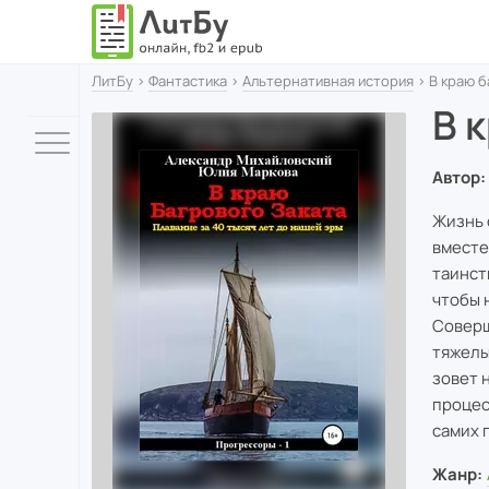
ЛитБу
›
Фантастика
›
Альтернативная история
› В краю б
В 
Автор:
Жизнь 
вместе
таинст
чтобы 
Соверш
тяжелы
зовет 
процес
самих 
Жанр: