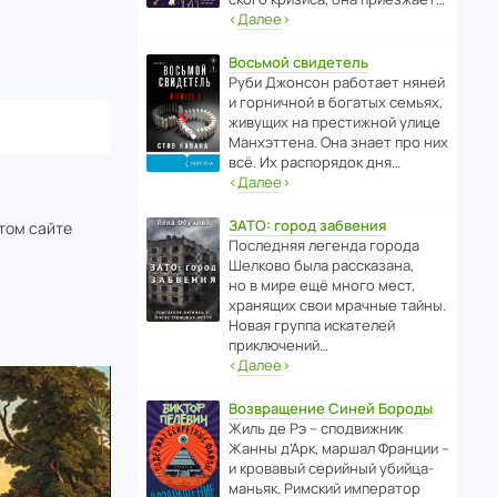
‹
Далее
›
Восьмой свидетель
Руби Джонсон рабо­тает няней
и горни­чной в богатых семьях,
живущих на прес­ти­жной улице
Манх­эт­тена. Она знает про них
всё. Их распо­рядок дня…
‹
Далее
›
ЗАТО: город забвения
этом сайте
После­дняя легенда города
Шелково была расска­зана,
но в мире ещё много мест,
хранящих свои мрачные тайны.
Новая группа иска­телей
приключений…
‹
Далее
›
Возвращение Синей Бороды
Жиль де Рэ – спод­ви­жник
Жанны д’Арк, маршал Франции –
и кровавый серийный убийца-
маньяк. Римский импе­ратор