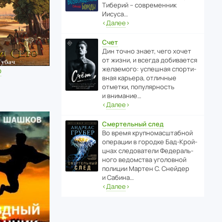
Тиберий – совре­менник
Иисуса…
‹
Далее
›
Счет
Дин точно знает, чего хочет
от жизни, и всегда доби­ва­ется
жела­е­мого: успе­шная спор­ти­
о
вная карьера, отли­чные
отметки, попу­ля­р­ность
и внимание…
‹
Далее
›
Смертельный след
Во время круп­но­мас­ш­та­бной
операции в городке Бад‑Крой­
цнах следо­ва­тели Феде­раль­
ного ведомства уголо­вной
полиции Мартен С. Снейдер
и Сабина…
‹
Далее
›