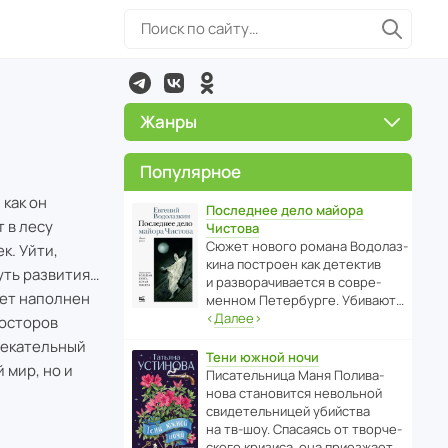
Жанры
Популярное
 как он
Последнее дело майора
 в лесу
Чистова
Сюжет нового романа Водо­ла­з­
к. Уйти,
кина пост­роен как дете­ктив
уть развития…
и разво­ра­чи­ва­ется в совре­
дет наполнен
менном Пете­р­бурге. Убивают…
‹
Далее
›
росторов
лекательный
Тени южной ночи
 мир, но и
Писа­тель­ница Маня Поли­ва­
нова стано­вится невольной
свиде­тель­ницей убийства
на тв-шоу. Спасаясь от твор­че­
с­кого кризиса, она приезжает…