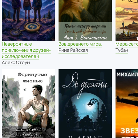
Невероятные
Зов древнего мира.
Мера сет
приключения друзей-
Рина Райская
Тубач
исследователей
Алекс Стоун