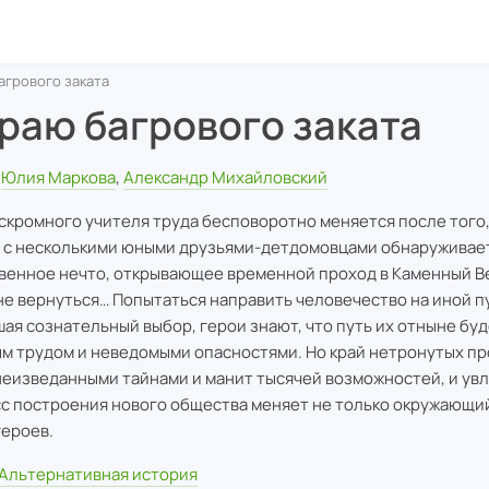
агрового заката
краю багрового заката
Юлия Маркова
,
Александр Михайловский
скромного учителя труда бесповоротно меняется после того,
 с несколькими юными друзьями-детдомовцами обнаруживает
венное нечто, открывающее временной проход в Каменный Ве
не вернуться… Попытаться направить человечество на иной п
ая сознательный выбор, герои знают, что путь их отныне бу
м трудом и неведомыми опасностями. Но край нетронутых п
неизведанными тайнами и манит тысячей возможностей, и ув
с построения нового общества меняет не только окружающий
героев.
Альтернативная история