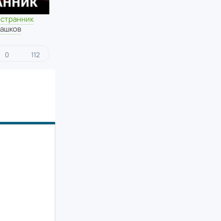
 странник
ашков
0
112