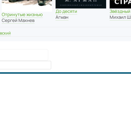
До десяти
Звёздный
Отринутые жизнью
Агман
Михаил Ш
Сергей Махнев
вский