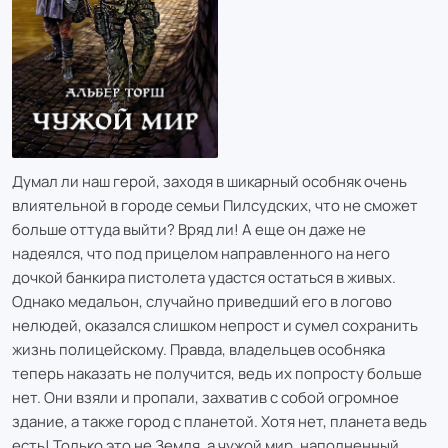
Думал ли наш герой, заходя в шикарный особняк очень
влиятельной в городе семьи Пилсудских, что не сможет
больше оттуда выйти? Вряд ли! А еще он даже не
надеялся, что под прицелом направленного на него
дочкой банкира пистолета удастся остаться в живых.
Однако медальон, случайно приведший его в логово
нелюдей, оказался слишком непрост и сумел сохранить
жизнь полицейскому. Правда, владельцев особняка
теперь наказать не получится, ведь их попросту больше
нет. Они взяли и пропали, захватив с собой огромное
здание, а также город с планетой. Хотя нет, планета ведь
есть! Только это не Земля, а чужой мир, наполненный