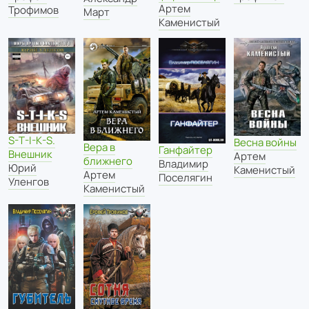
Артем
Трофимов
Март
Каменистый
S-T-I-K-S.
Весна войны
Вера в
Ганфайтер
Внешник
Артем
ближнего
Владимир
Юрий
Каменистый
Артем
Поселягин
Уленгов
Каменистый