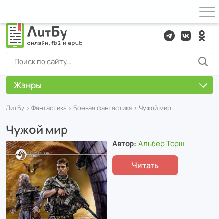
Жанры
ЛитБу
›
Фантастика
›
Боевая фантастика
› Чужой мир
Чужой мир
Автор:
Альбер Торш
Читать