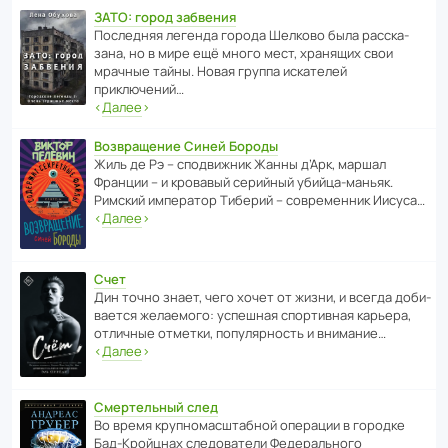
ЗАТО: город забвения
После­дняя легенда города Шелково была расска­
зана, но в мире ещё много мест, хранящих свои
мрачные тайны. Новая группа иска­телей
приключений…
‹
Далее
›
Возвращение Синей Бороды
Жиль де Рэ – спод­ви­жник Жанны д’Арк, маршал
Франции – и кровавый серийный убийца-маньяк.
Римский импе­ратор Тиберий – совре­менник Иисуса…
‹
Далее
›
Счет
Дин точно знает, чего хочет от жизни, и всегда доби­
ва­ется жела­е­мого: успе­шная спор­ти­вная карьера,
отли­чные отметки, попу­ля­р­ность и внимание…
‹
Далее
›
Смертельный след
Во время круп­но­мас­ш­та­бной операции в городке
Бад‑Крой­цнах следо­ва­тели Феде­раль­ного