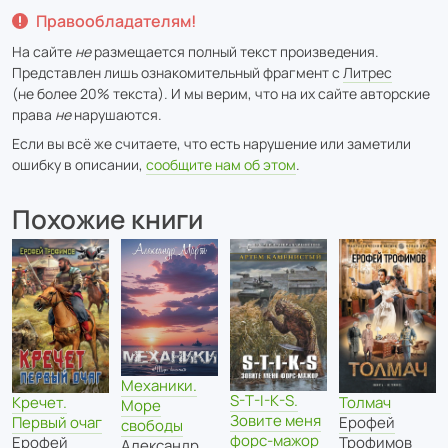
Правообладателям!
На сайте
не
размещается полный текст произведения.
Представлен лишь ознакомительный фрагмент с
Литрес
(не более 20% текста). И мы верим, что на их сайте авторские
права
не
нарушаются.
Если вы всё же считаете, что есть нарушение или заметили
ошибку в описании,
сообщите нам об этом
.
Похожие книги
Механики.
S-T-I-K-S.
Кречет.
Толмач
Море
Зовите меня
Первый очаг
Ерофей
свободы
форс-мажор
Ерофей
Трофимов
Александр