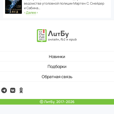
ведомства уголо­вной полиции Мартен С. Снейдер
и Сабина…
‹
Далее
›
Новинки
Подборки
Обратная связь
ⓒ ЛитБу, 2017–2026