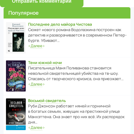
Отправить комментарий
Популярное
Последнее дело майора Чистова
Сюжет нового романа Водо­ла­з­кина пост­роен как
дете­ктив и разво­ра­чи­ва­ется в совре­менном Пете­р­
бурге. Убивают…
‹
Далее
›
Тени южной ночи
Писа­тель­ница Маня Поли­ва­нова стано­вится
невольной свиде­тель­ницей убийства на тв-шоу.
Спасаясь от твор­че­с­кого кризиса, она приезжает…
‹
Далее
›
Восьмой свидетель
Руби Джонсон рабо­тает няней и горни­чной
в богатых семьях, живущих на прес­ти­жной улице
Манх­эт­тена. Она знает про них всё. Их распо­рядок
дня…
‹
Далее
›