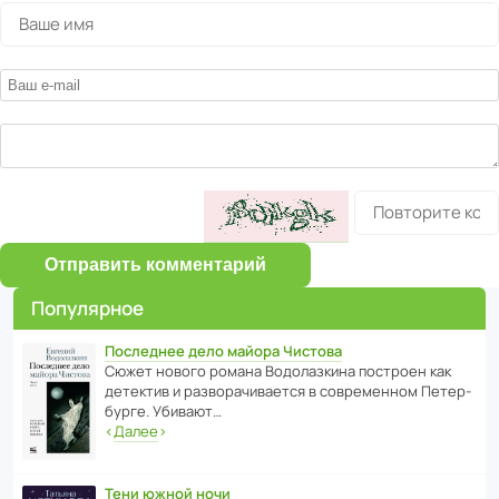
Отправить комментарий
Популярное
Последнее дело майора Чистова
Сюжет нового романа Водо­ла­з­кина пост­роен как
дете­ктив и разво­ра­чи­ва­ется в совре­менном Пете­р­
бурге. Убивают…
‹
Далее
›
Тени южной ночи