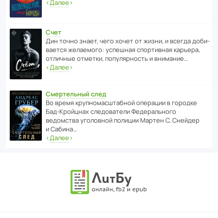
‹
Далее
›
Счет
Дин точно знает, чего хочет от жизни, и всегда доби­
ва­ется жела­е­мого: успе­шная спор­ти­вная карьера,
отли­чные отметки, попу­ля­р­ность и внимание…
‹
Далее
›
Смертельный след
Во время круп­но­мас­ш­та­бной операции в городке
Бад‑Крой­цнах следо­ва­тели Феде­раль­ного
ведомства уголо­вной полиции Мартен С. Снейдер
и Сабина…
‹
Далее
›