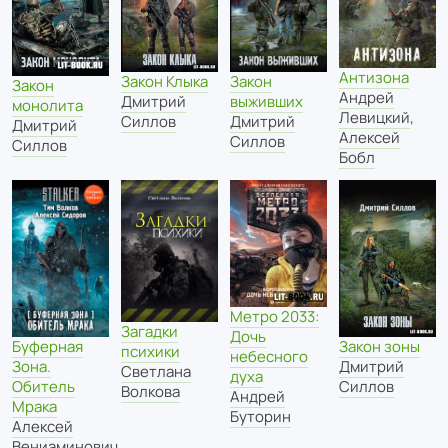
Антизона
Закон Клыка
Закон
Закон
Андрей
Дмитрий
выживших
монолита
Левицкий
,
Силлов
Дмитрий
Дмитрий
Алексей
Силлов
Силлов
Бобл
Метро 2033:
Загадки
Дочь
Буферная
Закон зоны
психики
небесного
Зона.
Дмитрий
Светлана
духа
Обитель
Силлов
Волкова
Андрей
Мрака
Буторин
Алексей
Вениаминович