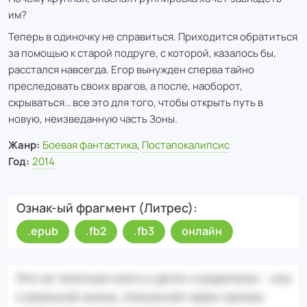
им?
Теперь в одиночку не справиться. Приходится обратиться
за помощью к старой подруге, с которой, казалось бы,
расстался навсегда. Егор вынужден сперва тайно
преследовать своих врагов, а после, наоборот,
скрываться… все это для того, чтобы открыть путь в
новую, неизведанную часть Зоны.
Жанр:
Боевая фантастика
,
Постапокалипсис
Год:
2014
Ознак-ый фрагмент (Литрес)
.epub
.fb2
.fb3
онлайн