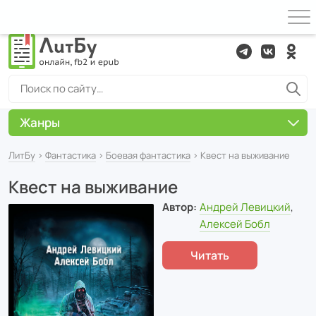
Жанры
ЛитБу
›
Фантастика
›
Боевая фантастика
› Квест на выживание
Квест на выживание
Автор:
Андрей Левицкий
,
Алексей Бобл
Читать