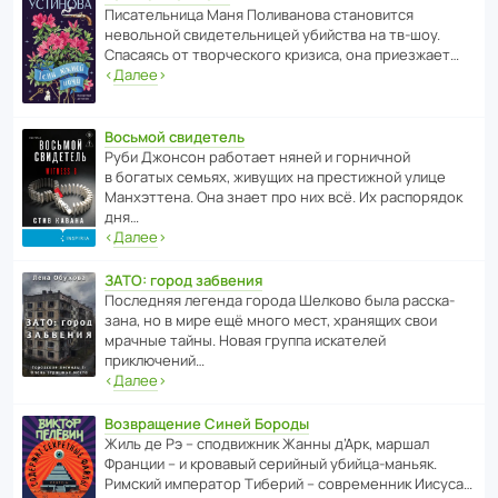
Писа­тель­ница Маня Поли­ва­нова стано­вится
невольной свиде­тель­ницей убийства на тв-шоу.
Спасаясь от твор­че­с­кого кризиса, она приезжает…
‹
Далее
›
Восьмой свидетель
Руби Джонсон рабо­тает няней и горни­чной
в богатых семьях, живущих на прес­ти­жной улице
Манх­эт­тена. Она знает про них всё. Их распо­рядок
дня…
‹
Далее
›
ЗАТО: город забвения
После­дняя легенда города Шелково была расска­
зана, но в мире ещё много мест, хранящих свои
мрачные тайны. Новая группа иска­телей
приключений…
‹
Далее
›
Возвращение Синей Бороды
Жиль де Рэ – спод­ви­жник Жанны д’Арк, маршал
Франции – и кровавый серийный убийца-маньяк.
Римский импе­ратор Тиберий – совре­менник Иисуса…