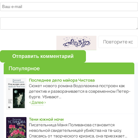
Отправить комментарий
Популярное
Последнее дело майора Чистова
Сюжет нового романа Водо­ла­з­кина пост­роен как
дете­ктив и разво­ра­чи­ва­ется в совре­менном Пете­р­
бурге. Убивают…
‹
Далее
›
Тени южной ночи
Писа­тель­ница Маня Поли­ва­нова стано­вится
невольной свиде­тель­ницей убийства на тв-шоу.
Спасаясь от твор­че­с­кого кризиса, она приезжает…