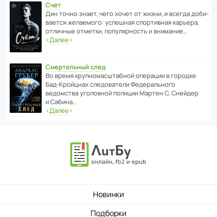
Счет
Дин точно знает, чего хочет от жизни, и всегда доби­
ва­ется жела­е­мого: успе­шная спор­ти­вная карьера,
отли­чные отметки, попу­ля­р­ность и внимание…
‹
Далее
›
Смертельный след
Во время круп­но­мас­ш­та­бной операции в городке
Бад‑Крой­цнах следо­ва­тели Феде­раль­ного
ведомства уголо­вной полиции Мартен С. Снейдер
и Сабина…
‹
Далее
›
Новинки
Подборки