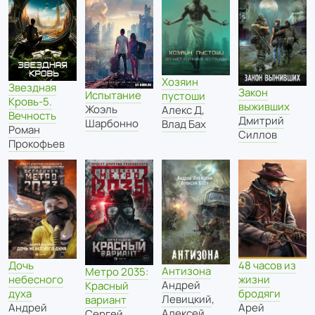
Хозяин
Звездная
Закон
Испытание
пустоши
Кровь-5.
выживших
Жоэль
Алекс Д
,
Вечность
Дмитрий
Шарбонно
Влад Бах
Роман
Силлов
Прокофьев
Дочь
48 часов из
Антизона
Метро 2035:
небесного
жизни
Андрей
Красный
духа
бродяги
Левицкий
,
вариант
Андрей
Арей
Алексей
Сергей