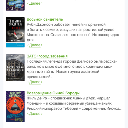
‹
Далее
›
Восьмой свидетель
Руби Джонсон рабо­тает няней и горни­чной
в богатых семьях, живущих на прес­ти­жной улице
Манх­эт­тена. Она знает про них всё. Их распо­рядок
дня…
‹
Далее
›
ЗАТО: город забвения
После­дняя легенда города Шелково была расска­
зана, но в мире ещё много мест, хранящих свои
мрачные тайны. Новая группа иска­телей
приключений…
‹
Далее
›
Возвращение Синей Бороды
Жиль де Рэ – спод­ви­жник Жанны д’Арк, маршал
Франции – и кровавый серийный убийца-маньяк.
Римский импе­ратор Тиберий – совре­менник Иисуса…
‹
Далее
›