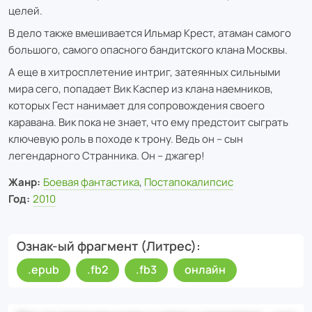
целей.
В дело также вмешивается Ильмар Крест, атаман самого
большого, самого опасного бандитского клана Москвы.
А еще в хитросплетение интриг, затеянных сильными
мира сего, попадает Вик Каспер из клана наемников,
которых Гест нанимает для сопровождения своего
каравана. Вик пока не знает, что ему предстоит сыграть
ключевую роль в походе к трону. Ведь он – сын
легендарного Странника. Он – джагер!
Жанр:
Боевая фантастика
,
Постапокалипсис
Год:
2010
Ознак-ый фрагмент (Литрес)
.epub
.fb2
.fb3
онлайн