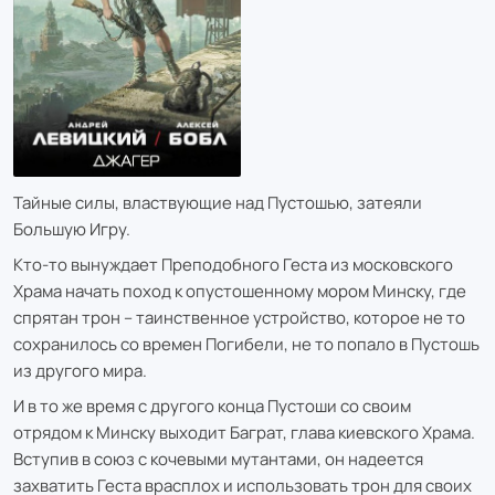
Тайные силы, властвующие над Пустошью, затеяли
Большую Игру.
Кто-то вынуждает Преподобного Геста из московского
Храма начать поход к опустошенному мором Минску, где
спрятан трон – таинственное устройство, которое не то
сохранилось со времен Погибели, не то попало в Пустошь
из другого мира.
И в то же время с другого конца Пустоши со своим
отрядом к Минску выходит Баграт, глава киевского Храма.
Вступив в союз с кочевыми мутантами, он надеется
захватить Геста врасплох и использовать трон для своих