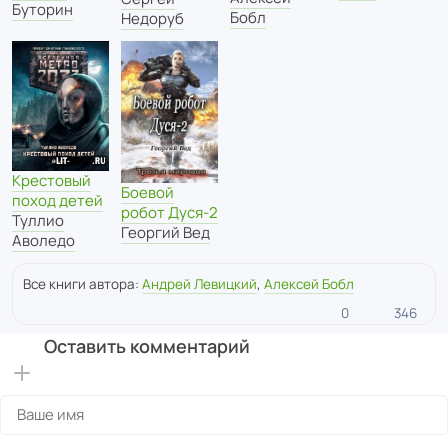
Буторин
Бобл
Недоруб
Крестовый
Боевой
поход детей
робот Дуся-2
Туллио
Георгий Вед
Аволедо
Все книги автора:
Андрей Левицкий
,
Алексей Бобл
0
346
Оставить комментарий