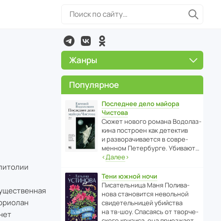
Жанры
Популярное
Последнее дело майора
Чистова
Сюжет нового романа Водо­ла­з­
кина пост­роен как дете­ктив
и разво­ра­чи­ва­ется в совре­
менном Пете­р­бурге. Убивают…
‹
Далее
›
апитолии
Тени южной ночи
Писа­тель­ница Маня Поли­ва­
гущественная
нова стано­вится невольной
Кориолан
свиде­тель­ницей убийства
на тв-шоу. Спасаясь от твор­че­
нет
с­кого кризиса, она приезжает…