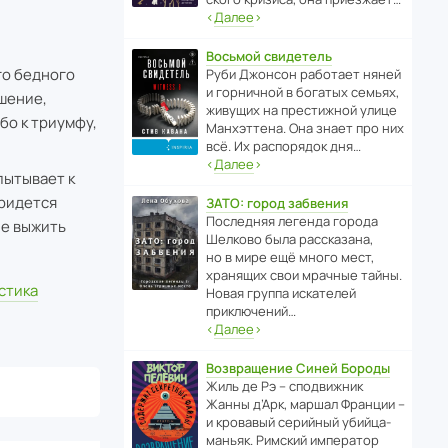
‹
Далее
›
Восьмой свидетель
го бедного
Руби Джонсон рабо­тает няней
и горни­чной в богатых семьях,
ешение,
живущих на прес­ти­жной улице
бо к триумфу,
Манх­эт­тена. Она знает про них
всё. Их распо­рядок дня…
‹
Далее
›
пытывает к
придется
ЗАТО: город забвения
После­дняя легенда города
ие выжить
Шелково была расска­зана,
но в мире ещё много мест,
хранящих свои мрачные тайны.
стика
Новая группа иска­телей
приключений…
‹
Далее
›
Возвращение Синей Бороды
Жиль де Рэ – спод­ви­жник
Жанны д’Арк, маршал Франции –
и кровавый серийный убийца-
маньяк. Римский импе­ратор