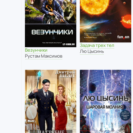
Задача трех тел
Везунчики
Лю Цысинь
Рустам Максимов