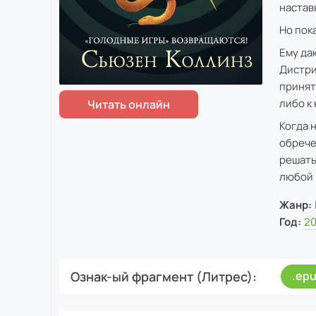
настав
Но пок
Ему да
Дистри
принят
либо к
Когда 
обрече
решать
любой 
Жанр:
Год:
2
Ознак-ый фрагмент (Литрес)
.ep