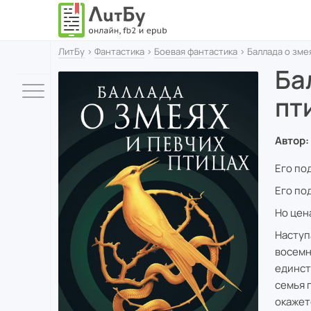
ЛитБу
›
Фантастика
›
Боевая фантастика
› Баллада о зме
Ба
пт
Автор:
Его по
Его по
Но цен
Наступ
восемн
единст
семья 
окажет