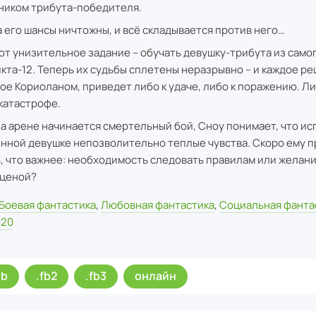
ником трибута-победителя.
а его шансы ничтожны, и всё складывается против него…
ют унизительное задание – обучать девушку-трибута из само
кта-12. Теперь их судьбы сплетены неразрывно – и каждое р
ое Кориоланом, приведет либо к удаче, либо к поражению. Ли
 катастрофе.
на арене начинается смертельный бой, Сноу понимает, что ис
нной девушке непозволительно теплые чувства. Скоро ему 
, что важнее: необходимость следовать правилам или желан
ценой?
Боевая фантастика
,
Любовная фантастика
,
Социальная фанта
020
ub
.fb2
.fb3
онлайн