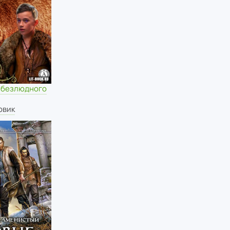
 безлюдного
овик