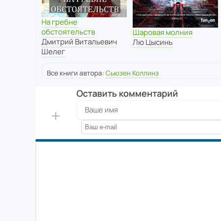
На гребне
обстоятельств
Шаровая молния
Дмитрий Витальевич
Лю Цысинь
Шелег
Все книги автора:
Сьюзен Коллинз
Оставить комментарий