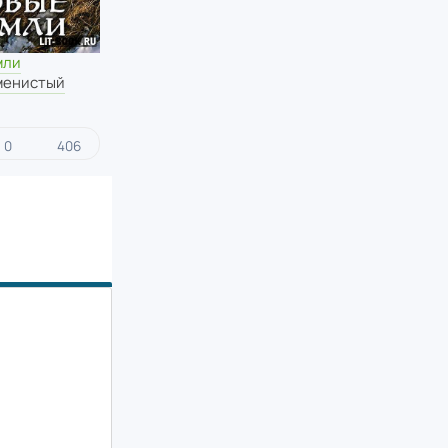
мли
менистый
0
406