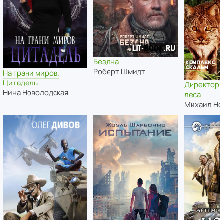
Бездна
Роберт Шмидт
На грани миров.
Цитадель
Директор
Нина Новолодская
леса
Михаил Н