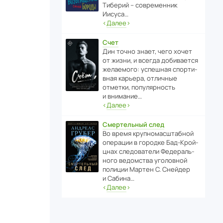
Тиберий – совре­менник
Иисуса…
‹
Далее
›
Счет
Дин точно знает, чего хочет
от жизни, и всегда доби­ва­ется
жела­е­мого: успе­шная спор­ти­
вная карьера, отли­чные
отметки, попу­ля­р­ность
и внимание…
‹
Далее
›
Смертельный след
Во время круп­но­мас­ш­та­бной
операции в городке Бад‑Крой­
цнах следо­ва­тели Феде­раль­
ного ведомства уголо­вной
полиции Мартен С. Снейдер
и Сабина…
‹
Далее
›