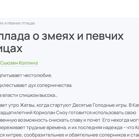
ях и певчих птицах
ллада о змеях и певчих
ицах
Сьюзен Коллинз
дпитывает честолюбие.
дхлестывает дух соперничества.
а власти слишком высока…
ает утро Жатвы, когда стартуют Десятые Голодные игры. В К
адцатилетний Кориолан Сноу готовится использовать свою
венную возможность снискать славу и почет. Его некогда мо
переживает трудные времена, и их последняя надежда – что 
ся хитрее, сообразительнее и обаятельнее соперников и ста